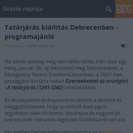
Sírásók naplója
Tatárjárás kiállítás Debrecenben -
programajánló
Karikásostor
•
2009. január 24.
7
Ha valaki esetleg még nem látta volna, már csak egy
hétig, január 28.-ig tekinthető meg Debrecenben, a
Medgyessy Ferenc Emlékmúzeumban, a 2007-ben
országjáró körútra indult
Gyermekemet az országért
- A tatárjárás (1241-1242)
című kiállítás.
Én Budapesten és Kaposváron láttam a tárlatot és
meggyőződésem, hogy az elmúlt évek egyik
legjobban sikerült tömör, látványos és nagyon jól
szerkesztett interaktív régészeti kiállításáról van szó.
Aki esetleg Debrecenben elmulasztja az a
kiállítás