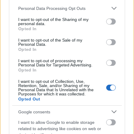
Please note that this website/app uses one or more Google
Personal Data Processing Opt Outs
services and may gather and store information including but
not limited to your visit or usage behaviour. You may click to
I want to opt-out of the Sharing of my
personal data.
grant or deny consent to Google and its third-party tags to
Opted In
use your data for below specified purposes in below Google
VAGY
consent section.
I want to opt-out of the Sale of my
Personal Data.
Opted In
I want to opt-out of processing my
Personal Data for Targeted Advertising.
Opted In
bucsin
I want to opt-out of Collection, Use,
Retention, Sale, and/or Sharing of my
17 éve
Personal Data that Is Unrelated with the
Purposes for which it was collected.
ajánlom mindenkinek, aki még nem látta
Opted Out
a kiállításhoz készült katalógus nagyon jól sikerült,
Google consents
ezt is ajánlom!
I want to allow Google to enable storage
related to advertising like cookies on web or