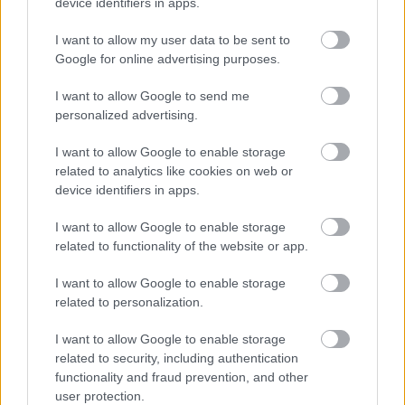
device identifiers in apps.
G.d.Magister
17 éve
I want to allow my user data to be sent to
Google for online advertising purposes.
Elég rossz a kiállítás címe, de a honlapja és a
tartalma nem rossz. Már hallottam a kínai
I want to allow Google to send me
évkönyvekről, amelyek tudósítanak arról, hogy a
personalized advertising.
muhi csata nem volt egy diadalmenet a tatároknak
sem, de jó volt újra olvasni... egy kis vigasz...
I want to allow Google to enable storage
related to analytics like cookies on web or
device identifiers in apps.
Etzilbvrg
I want to allow Google to enable storage
17 éve
related to functionality of the website or app.
"Az északi irányból támadó sereg 1241. március 12-
I want to allow Google to enable storage
én átkelt a Vereckei hágón. A leírások szerint a sereg
related to personalization.
nem az országúton tört előre, hanem több ezer szláv
favágó készített neki hadi utat az erdőkön át."
I want to allow Google to enable storage
(forrás: wiki)
related to security, including authentication
functionality and fraud prevention, and other
Elképzelem ezt a több ezer szláv favágót magam
user protection.