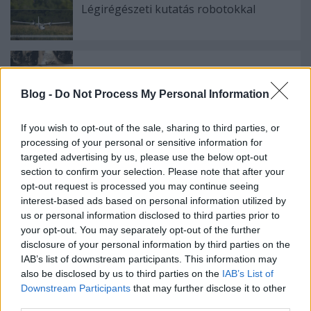
Légirégészeti kutatás robotokkal
Utazás a koponyán túl - kiállítás és
könyvajánló
Blog -
Do Not Process My Personal Information
If you wish to opt-out of the sale, sharing to third parties, or
processing of your personal or sensitive information for
Ismét régészek a Kutatók éjszakáján
targeted advertising by us, please use the below opt-out
section to confirm your selection. Please note that after your
opt-out request is processed you may continue seeing
interest-based ads based on personal information utilized by
us or personal information disclosed to third parties prior to
Szólj hozzá!
your opt-out. You may separately opt-out of the further
disclosure of your personal information by third parties on the
A hozzászóláshoz be kell lépned!
IAB’s list of downstream participants. This information may
also be disclosed by us to third parties on the
IAB’s List of
Downstream Participants
that may further disclose it to other
third parties.