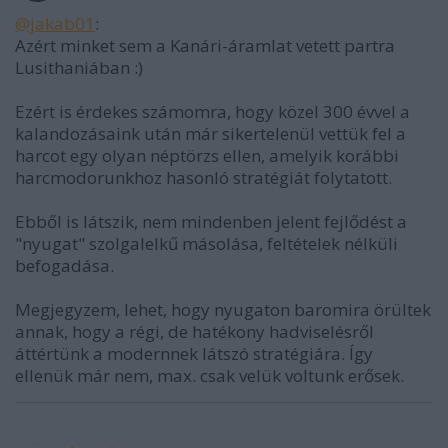
@jakab01
:
Azért minket sem a Kanári-áramlat vetett partra
Lusithaniában :)
Ezért is érdekes számomra, hogy közel 300 évvel a
kalandozásaink után már sikertelenül vettük fel a
harcot egy olyan néptörzs ellen, amelyik korábbi
harcmodorunkhoz hasonló stratégiát folytatott.
Ebből is látszik, nem mindenben jelent fejlődést a
"nyugat" szolgalelkű másolása, feltételek nélküli
befogadása.
Megjegyzem, lehet, hogy nyugaton baromira örültek
annak, hogy a régi, de hatékony hadviselésről
áttértünk a modernnek látszó stratégiára. Így
ellenük már nem, max. csak velük voltunk erősek.