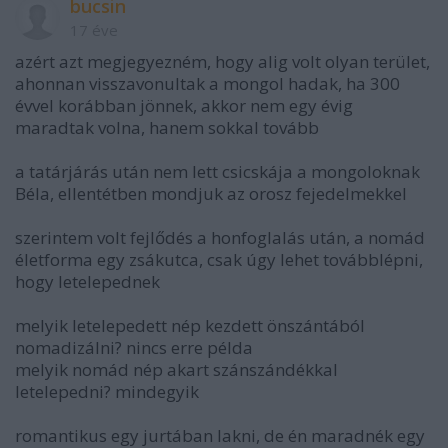
bucsin
17 éve
azért azt megjegyezném, hogy alig volt olyan terület,
ahonnan visszavonultak a mongol hadak, ha 300
évvel korábban jönnek, akkor nem egy évig
maradtak volna, hanem sokkal tovább
a tatárjárás után nem lett csicskája a mongoloknak
Béla, ellentétben mondjuk az orosz fejedelmekkel
szerintem volt fejlődés a honfoglalás után, a nomád
életforma egy zsákutca, csak úgy lehet továbblépni,
hogy letelepednek
melyik letelepedett nép kezdett önszántából
nomadizálni? nincs erre példa
melyik nomád nép akart szánszándékkal
letelepedni? mindegyik
romantikus egy jurtában lakni, de én maradnék egy