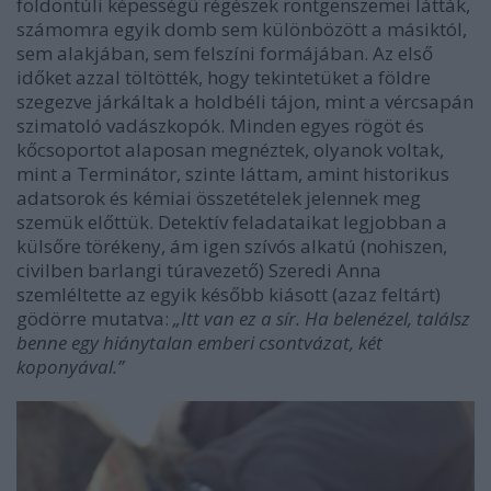
földöntúli képességű régészek röntgenszemei látták,
számomra egyik domb sem különbözött a másiktól,
sem alakjában, sem felszíni formájában. Az első
időket azzal töltötték, hogy tekintetüket a földre
szegezve járkáltak a holdbéli tájon, mint a vércsapán
szimatoló vadászkopók. Minden egyes rögöt és
kőcsoportot alaposan megnéztek, olyanok voltak,
mint a Terminátor, szinte láttam, amint historikus
adatsorok és kémiai összetételek jelennek meg
szemük előttük. Detektív feladataikat legjobban a
külsőre törékeny, ám igen szívós alkatú (nohiszen,
civilben barlangi túravezető) Szeredi Anna
szemléltette az egyik később kiásott (azaz feltárt)
gödörre mutatva:
„Itt van ez a sír. Ha belenézel, találsz
benne egy hiánytalan emberi csontvázat, két
koponyával.”