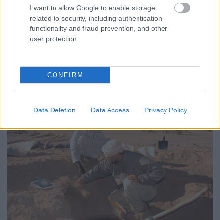
I want to allow Google to enable storage
related to security, including authentication
functionality and fraud prevention, and other
user protection.
CONFIRM
Nagyobb térképre váltás
Data Deletion
Data Access
Privacy Policy