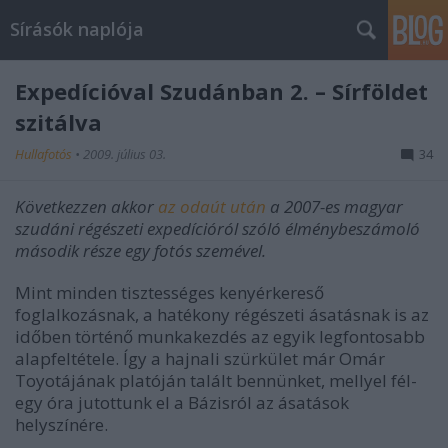
Sírásók naplója
Expedícióval Szudánban 2. – Sírföldet
szitálva
Hullafotós
•
2009. július 03.
34
Következzen akkor
az odaút után
a 2007-es magyar
szudáni régészeti expedícióról szóló élménybeszámoló
második része egy fotós szemével.
Mint minden tisztességes kenyérkereső
foglalkozásnak, a hatékony régészeti ásatásnak is az
időben történő munkakezdés az egyik legfontosabb
alapfeltétele. Így a hajnali szürkület már Omár
Toyotájának platóján talált bennünket, mellyel fél-
egy óra jutottunk el a Bázisról az ásatások
helyszínére.