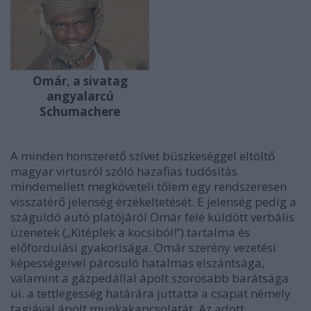
Omár, a sivatag
angyalarcú
Schumachere
A minden honszerető szívet büszkeséggel eltöltő
magyar virtusról szóló hazafias tudósítás
mindemellett megköveteli tőlem egy rendszeresen
visszatérő jelenség érzékeltetését. E jelenség pedig a
száguldó autó platójáról Omár felé küldött verbális
üzenetek („Kitéplek a kocsiból!”) tartalma és
előfordulási gyakorisága. Omár szerény vezetési
képességeivel párosuló hatalmas elszántsága,
valamint a gázpedállal ápolt szorosabb barátsága
ui. a tettlegesség határára juttatta a csapat némely
tagjával ápolt munkakapcsolatát. Az adott