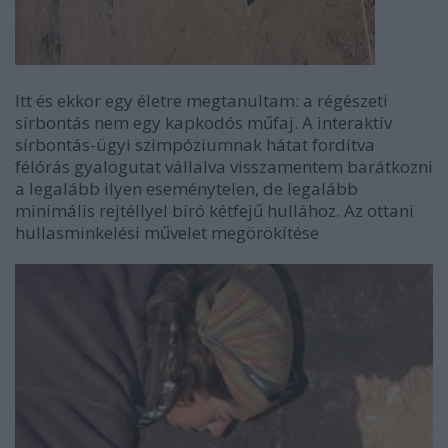
Itt és ekkor egy életre megtanultam: a régészeti
sírbontás nem egy kapkodós műfaj. A interaktív
sírbontás-ügyi szimpóziumnak hátat fordítva
félórás gyalogutat vállalva visszamentem barátkozni
a legalább ilyen eseménytelen, de legalább
minimális rejtéllyel bíró kétfejű hullához. Az ottani
hullasminkelési művelet megörökítése