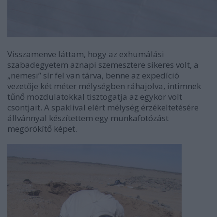
Visszamenve láttam, hogy az exhumálási
szabadegyetem aznapi szemesztere sikeres volt, a
„nemesi” sír fel van tárva, benne az expedíció
vezetője két méter mélységben ráhajolva, intimnek
tűnő mozdulatokkal tisztogatja az egykor volt
csontjait. A spaklival elért mélység érzékeltetésére
állvánnyal készítettem egy munkafotózást
megörökítő képet.