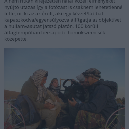
A nem ritkán kifejezetten halál közeli élményeket
nyújtó utazás így a fotózást is csaknem lehetetlenné
tette, ui. ki az az őrült, aki egy kézzel/lábbal
kapaszkodva/egyensúlyozva állítgatja az objektívet
a hullámvasutat játszó platón, 100 körüli
átlagtempóban becsapódó homokszemcsék
közepette.