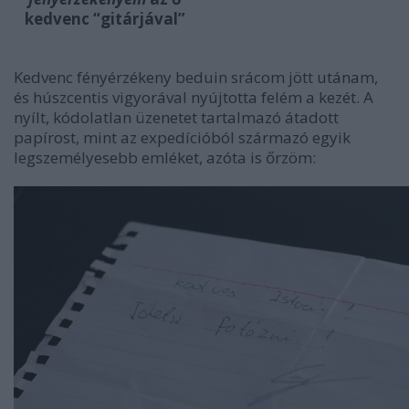
kedvenc “gitárjával”
Kedvenc fényérzékeny beduin srácom jött utánam,
és húszcentis vigyorával nyújtotta felém a kezét. A
nyílt, kódolatlan üzenetet tartalmazó átadott
papírost, mint az expedícióból származó egyik
legszemélyesebb emléket, azóta is őrzöm: