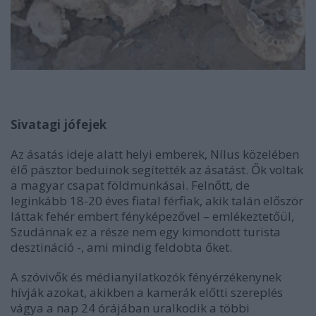
Sivatagi jófejek
Az ásatás ideje alatt helyi emberek, Nílus közelében
élő pásztor beduinok segítették az ásatást. Ők voltak
a magyar csapat földmunkásai. Felnőtt, de
leginkább 18-20 éves fiatal férfiak, akik talán először
láttak fehér embert fényképezővel – emlékeztetőül,
Szudánnak ez a része nem egy kimondott turista
desztináció -, ami mindig feldobta őket.
A szóvivők és médianyilatkozók fényérzékenynek
hívják azokat, akikben a kamerák előtti szereplés
vágya a nap 24 órájában uralkodik a többi