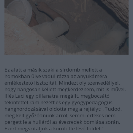
Ez alatt a másik szaki a sírdomb mellett a
homokban ülve vadul rázza az anyukáméra
emlékeztető lisztszitát. Mindezt oly szenvedéllyel,
hogy hangosan kellett megkérdeznem, mit is művel.
Illés Laci egy pillanatra megállt, megbocsátó
tekintettel rám nézett és egy gyógypedagógus
hanghordozásával oldotta meg a rejtélyt: „Tudod,
meg kell győződnünk arról, semmi értékes nem
pergett le a hulláról az évezredek bomlása során.
Ezért megszitáljuk a körülötte lévő földet.”