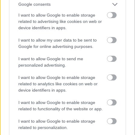
szabadban való tésztagyúráshoz, vagy sütéshez
Google consents
készülődik-e titokban a csapat.
I want to allow Google to enable storage
related to advertising like cookies on web or
Ezen a napon a sivatag helyi arisztokratáinak szánt –
device identifiers in apps.
a Google Earthről is jól látszódó – Kr. u. 2. - 6.
századi temetőben kezdtük a napot, egy kívülről
I want to allow my user data to be sent to
pofásnak tűnő, a régészeti hagyományőrzés előtt
Google for online advertising purposes.
tisztelgő dús fantáziával T-108-asnak keresztelt
sírdomb kiválasztásával és szakszerű
I want to allow Google to send me
megbontásával.
personalized advertising.
I want to allow Google to enable storage
related to analytics like cookies on web or
device identifiers in apps.
I want to allow Google to enable storage
related to functionality of the website or app.
I want to allow Google to enable storage
related to personalization.