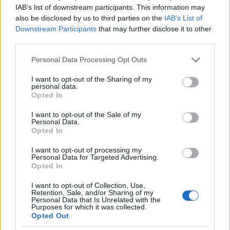
IAB’s list of downstream participants. This information may
also be disclosed by us to third parties on the
IAB’s List of
Downstream Participants
that may further disclose it to other
third parties.
Please note that this website/app uses one or more Google
Personal Data Processing Opt Outs
services and may gather and store information including but
not limited to your visit or usage behaviour. You may click to
I want to opt-out of the Sharing of my
personal data.
grant or deny consent to Google and its third-party tags to
Opted In
use your data for below specified purposes in below Google
consent section.
I want to opt-out of the Sale of my
Personal Data.
Opted In
I want to opt-out of processing my
Hullaföldet lisztszitában
Personal Data for Targeted Advertising.
Opted In
Azt a büdös életbe nem gondoltam volna, hogy az én
I want to opt-out of Collection, Use,
drága édesanyám ilyen közel áll a régészethez.
Retention, Sale, and/or Sharing of my
Personal Data that Is Unrelated with the
Legalábbis ő jutott eszembe, amikor az egyik reggel
Purposes for which it was collected.
induláskor megláttam a terepjáró platójára dobott
Opted Out
lisztszitát. Nem mertem megkérdezni, hogy