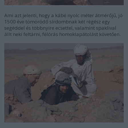
Ami azt jelenti, hogy a kábé nyolc méter átmérőjű, jó
1500 éve tömörödő sírdombnak két régész egy
segéddel és többnyire ecsettel, valamint spaklival
állt neki feltárni, félórás homoklapátolást követően.