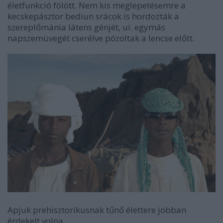
életfunkció fölött. Nem kis meglepetésemre a
kecskepásztor bediun srácok is hordozták a
szereplőmánia látens génjét, ui. egymás
napszemüvegét cserélve pózoltak a lencse előtt.
Apjuk prehisztorikusnak tűnő élettere jobban
érdekelt volna,