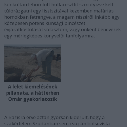
konkrétan lebomlott hullaresztlit szmötyizve kell
túlórázgatni egy lisztszitával kezemben maláriás
homokban fetrengve, a magam részéről inkább egy
közepesen potens kunsági pincészet
évjáratkóstolását választom, vagy önként benevezek
egy mérlegképes könyvelői tanfolyamra.
A lelet kiemelésének
pillanata, a háttérben
Omár gyakorlatozik
A Bázisra érve aztán gyorsan kiderült, hogy a
szakértelem Szudánban sem csupán bolsevista