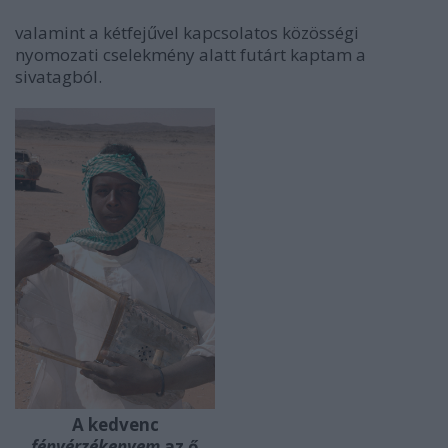
valamint a kétfejűvel kapcsolatos közösségi
nyomozati cselekmény alatt futárt kaptam a
sivatagból.
A kedvenc
fényérzékenyem
az ő