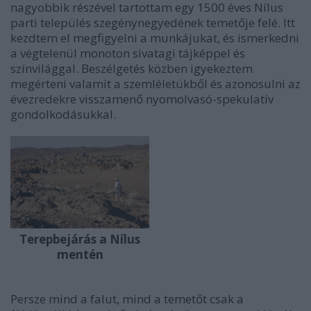
nagyobbik részével tartottam egy 1500 éves Nílus
parti település szegénynegyedének temetője felé. Itt
kezdtem el megfigyelni a munkájukat, és ismerkedni
a végtelenül monoton sivatagi tájképpel és
színvilággal. Beszélgetés közben igyekeztem
megérteni valamit a szemléletükből és azonosulni az
évezredekre visszamenő nyomolvasó-spekulatív
gondolkodásukkal.
Terepbejárás a Nílus
mentén
Persze mind a falut, mind a temetőt csak a