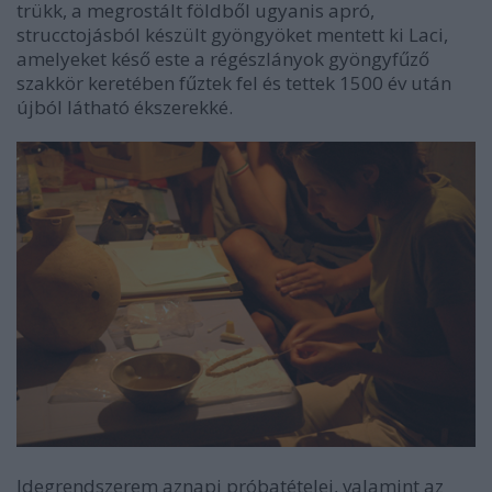
trükk, a megrostált földből ugyanis apró,
strucctojásból készült gyöngyöket mentett ki Laci,
amelyeket késő este a régészlányok gyöngyfűző
szakkör keretében fűztek fel és tettek 1500 év után
újból látható ékszerekké.
Idegrendszerem aznapi próbatételei, valamint az