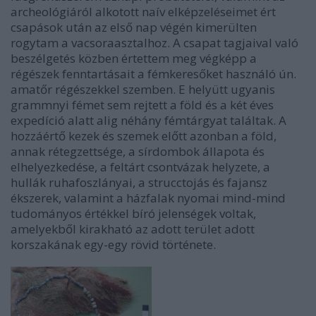
archeológiáról alkotott naív elképzeléseimet ért
csapások után az első nap végén kimerülten
rogytam a vacsoraasztalhoz. A csapat tagjaival való
beszélgetés közben értettem meg végképp a
régészek fenntartásait a fémkeresőket használó ún.
amatőr régészekkel szemben. E helyütt ugyanis
grammnyi fémet sem rejtett a föld és a két éves
expedíció alatt alig néhány fémtárgyat találtak. A
hozzáértő kezek és szemek előtt azonban a föld,
annak rétegzettsége, a sírdombok állapota és
elhelyezkedése, a feltárt csontvázak helyzete, a
hullák ruhafoszlányai, a strucctojás és fajansz
ékszerek, valamint a házfalak nyomai mind-mind
tudományos értékkel bíró jelenségek voltak,
amelyekből kirakható az adott terület adott
korszakának egy-egy rövid története.