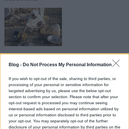
A beduin családfő
otthona (konyha,
Blog -
Do Not Process My Personal Information
fürdő és háló 4 m2-en)
If you wish to opt-out of the sale, sharing to third parties, or
processing of your personal or sensitive information for
de anélkül nem kezdhettük a napi munkát, hogy ne
targeted advertising by us, please use the below opt-out
csináljak róluk néhány „Dar al-Arab, fúj a a szél, de a
section to confirm your selection. Please note that after your
hajam még mindig göndör és fekete” típusú képeket.
opt-out request is processed you may continue seeing
interest-based ads based on personal information utilized by
us or personal information disclosed to third parties prior to
your opt-out. You may separately opt-out of the further
disclosure of your personal information by third parties on the