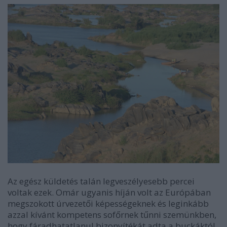
Az egész küldetés talán legveszélyesebb percei
voltak ezek. Omár ugyanis híján volt az Európában
megszokott úrvezetői képességeknek és leginkább
azzal kívánt kompetens sofőrnek tűnni szemünkben,
hogy fáradhatatlanul bizonyítékát adta a buckáktól