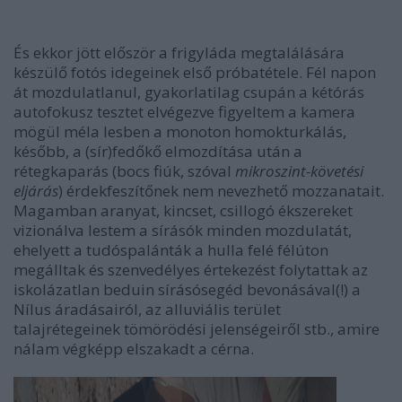
És ekkor jött először a frigyláda megtalálására
készülő fotós idegeinek első próbatétele. Fél napon
át mozdulatlanul, gyakorlatilag csupán a kétórás
autofokusz tesztet elvégezve figyeltem a kamera
mögül méla lesben a monoton homokturkálás,
később, a (sír)fedőkő elmozdítása után a
rétegkaparás (bocs fiúk, szóval
mikroszint-követési
eljárás
) érdekfeszítőnek nem nevezhető mozzanatait.
Magamban aranyat, kincset, csillogó ékszereket
vizionálva lestem a sírásók minden mozdulatát,
ehelyett a tudóspalánták a hulla felé félúton
megálltak és szenvedélyes értekezést folytattak az
iskolázatlan beduin sírásósegéd bevonásával(!) a
Nílus áradásairól, az alluviális terület
talajrétegeinek tömörödési jelenségeiről stb., amire
nálam végképp elszakadt a cérna.