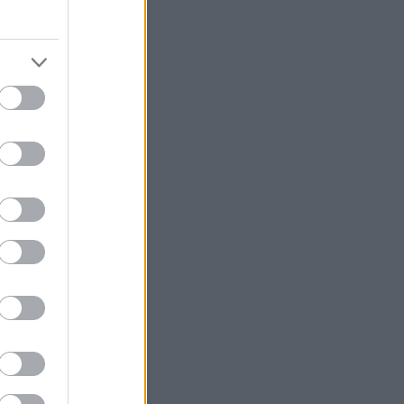
tély
(
4
)
szkíta
(
6
)
szlovákia
zobor
(
2
)
szolgálati
(
3
)
nok
(
1
)
szombathely
(
6
)
án
(
7
)
tatárjárás
(
2
)
templom
ermészettudomány
(
17
)
török
5
)
történelem
(
36
)
tudomány
út
(
3
)
vallás
(
6
)
vaskor
(
11
)
égposzt
(
3
)
viselet
(
2
)
vízalatti
szet
(
6
)
zarándoklat
(
1
)
zene
ímkefelhő
Linkajánló
szeti Magazin
ások Budapesten
ar leletmentés Núbiában
Blogajánló
rrégészeti blog
égészeti blog
szképzés Angliában
 nyelvi blog
gtábla, papírusz
énelem mindenkinek
 és rendvédelem blog
blog
Off topic blogajánló
cal biomass