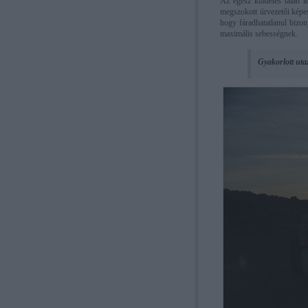
Az egész küldetés talán l
megszokott úrvezetői képe
hogy fáradhatatlanul bizon
maximális sebességnek.
Gyakorlott uta