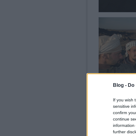
Blog -
Do 
If you wish 
sensitive in
confirm you
continue se
A nem ritkán kifejezetten 
information 
tette, ui. ki az az őrült,
hullámvasutat játszó plat
further disc