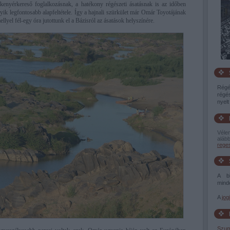
kenyérkereső foglalkozásnak, a hatékony régészeti ásatásnak is az időben
ik legfontosabb alapfeltétele. Így a hajnali szürkület már Omár Toyotájának
ellyel fél-egy óra jutottunk el a Bázisról az ásatások helyszínére.
Régé
régés
nyelt 
Véle
alább
rege
A bl
minde
A
jog
Szum