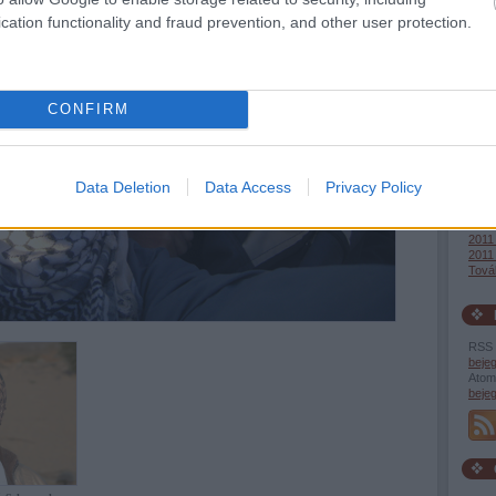
Egy 
cation functionality and fraud prevention, and other user protection.
Rapn
2013 
CONFIRM
2013
2012
2012
2012 
2012
Data Deletion
Data Access
Privacy Policy
2011
2011
2011
2011 
2011 
Tová
RSS 
beje
Atom
beje