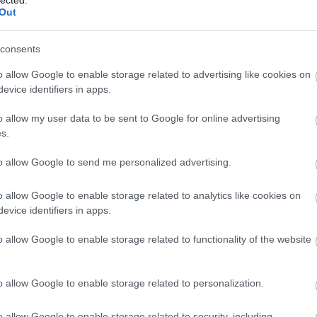
szen
Out
(
1
)
s
szol
szud
(
9
)
t
consents
kor
(
(
22
)
vend
o allow Google to enable storage related to advertising like cookies on
régé
(
1
)
C
evice identifiers in apps.
o allow my user data to be sent to Google for online advertising
Régé
s.
Ásat
Magy
to allow Google to send me personalized advertising.
o allow Google to enable storage related to analytics like cookies on
Búvá
Légir
evice identifiers in apps.
Régé
Latin
Agya
o allow Google to enable storage related to functionality of the website
Tört
Had-
Ókor
o allow Google to enable storage related to personalization.
Criti
o allow Google to enable storage related to security, including