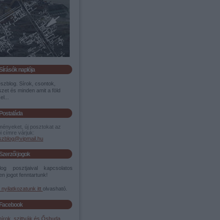
Sírásók naplója
szblog. Sírok, csontok,
zet és minden amit a föld
el...
Postaláda
ményeket, új posztokat az
i címre várjuk:
szblog@vipmail.hu
Szerzői jogok
og posztjaival kapcsolatos
n jogot fenntartunk!
i nyilatkozatunk itt
olvasható.
Facebook
írok, szittyák és Ősbuda