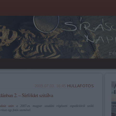
2009.07.03. 16:45
HULLAFOTÓS
ánban 2. – Sírföldet szitálva
odaút után
a 2007-es magyar szudáni régészeti expedícióról szóló
észe egy fotós szemével.