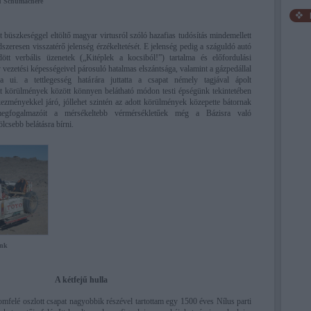
cú Schumachere
 büszkeséggel eltöltő magyar virtusról szóló hazafias tudósítás mindemellett
szeresen visszatérő jelenség érzékeltetését. E jelenség pedig a száguldó autó
ött verbális üzenetek („Kitéplek a kocsiból!”) tartalma és előfordulási
vezetési képességeivel párosuló hatalmas elszántsága, valamint a gázpedállal
a ui. a tettlegesség határára juttatta a csapat némely tagjával ápolt
t körülmények között könnyen belátható módon testi épségünk tekintetében
tkezményekkel járó, jóllehet szintén az adott körülmények közepette bátornak
 megfogalmazóit a mérsékeltebb vérmérsékletűek még a Bázisra való
lcsebb belátásra bírni.
ink
A kétfejű hulla
omfelé oszlott csapat nagyobbik részével tartottam egy 1500 éves Nílus parti