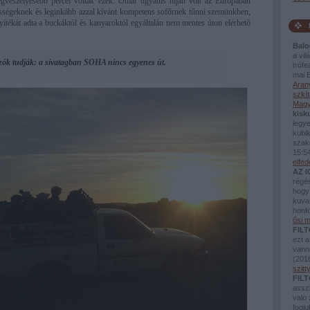
egveszélyesebb percei voltak ezek. Omár ugyanis híján volt az Európában
sségeknek és leginkább azzal kívánt kompetens sofőrnek tűnni szemünkben,
yítékát adta a buckáktól és kanyaroktól egyáltalán nem mentes úton elérhető
Balo
a vi
zók tudják: a sivatagban SOHA nincs egyenes út.
tróf
mai B
Aran
szkít
Magy
kisk
legy
kubik
szaki
15:5
elfe
AZ 
régé
hogy 
kuva
honfo
ősi m
FILT
ezt a
vann
(
2018
szit
FILT
assz
valo 
fogj