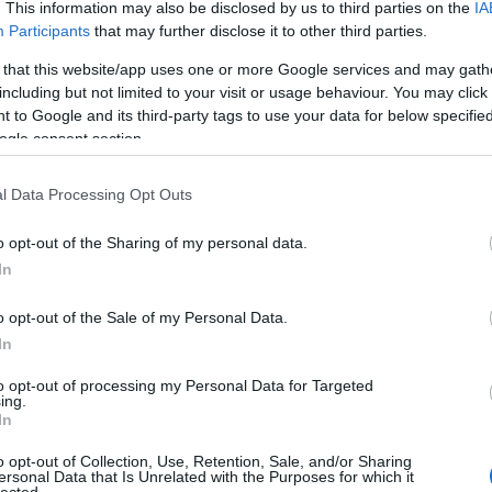
(
9
)
d
. This information may also be disclosed by us to third parties on the
IA
egyi
építé
Participants
that may further disclose it to other third parties.
fémk
fran
 that this website/app uses one or more Google services and may gath
geoló
görö
including but not limited to your visit or usage behaviour. You may click 
hads
(
1
)
h
 to Google and its third-party tags to use your data for below specifi
hulla
(
2
)
i
ogle consent section.
kecs
(
13
)
(
23
)
kisk
l Data Processing Opt Outs
kolos
kopo
kősz
közé
o opt-out of the Sharing of my personal data.
kultu
(
5
)
l
In
(
5
)
m
mitol
(
3
)
m
o opt-out of the Sale of my Personal Data.
nekr
neoli
In
núbi
nyír
örök
to opt-out of processing my Personal Data for Targeted
oszt
pilis
(
ing.
prog
In
régé
ezek a platón eltöltött, reggelente meglepően fagyos percek voltak talán az
(
2
)
r
ább csapattá kovácsoló élmények (természetesen a sivatagi „kocsmázások”
sáro
o opt-out of Collection, Use, Retention, Sale, and/or Sharing
(
30
)
leges alkalmain kívül).
ersonal Data that Is Unrelated with the Purposes for which it
száz
szék
lected.