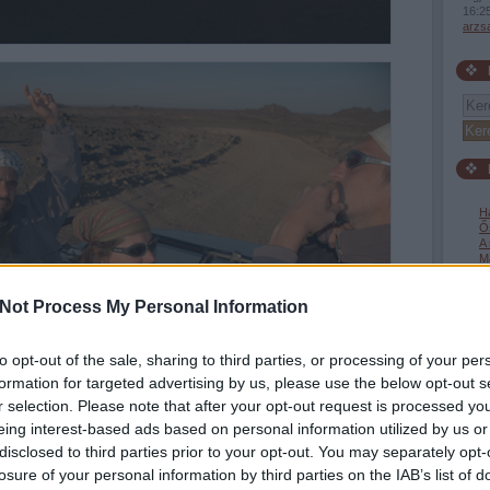
16:2
arzs
H
Ős
A 
Ma
s
Ny
Not Process My Personal Information
Ti
h
M
to opt-out of the sale, sharing to third parties, or processing of your per
formation for targeted advertising by us, please use the below opt-out s
r selection. Please note that after your opt-out request is processed y
afrik
(
16
)
eing interest-based ads based on personal information utilized by us or
halál közeli élményeket nyújtó utazás így a fotózást is csaknem lehetetlenné
(
4
)
á
disclosed to third parties prior to your opt-out. You may separately opt-
(
1
)
b
 aki egy kézzel/lábbal kapaszkodva/egyensúlyozva állítgatja az objektívet a
bron
ón, 100 körüli átlagtempóban becsapódó homokszemcsék közepette.
losure of your personal information by third parties on the IAB’s list of
buda