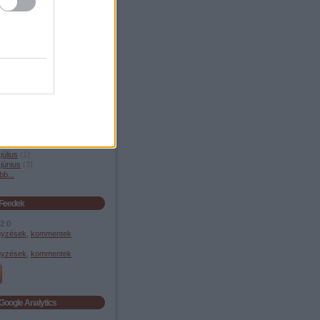
év Észak-Kínában
yelv
Archívum
április
(
1
)
 január
(
1
)
 december
(
1
)
 szeptember
(
3
)
április
(
2
)
 január
(
2
)
 november
(
2
)
 október
(
1
)
 szeptember
(
3
)
július
(
1
)
június
(
3
)
bb
...
Feedek
2.0
gyzések
,
kommentek
gyzések
,
kommentek
Google Analytics