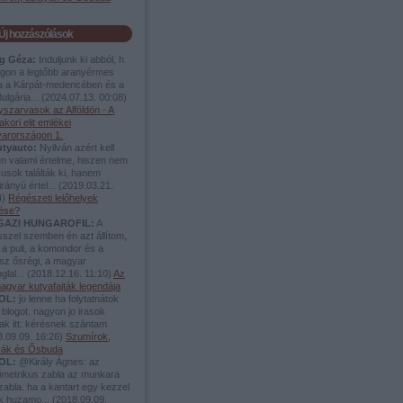
Új hozzászólások
g Géza:
Induljunk ki abból, h
lágon a legtőbb aranyérmes
ea a Kárpát-medencében és a
ulgária...
(
2024.07.13. 00:08
)
yszarvasok az Alföldön - A
akori elit emlékei
arországon 1.
utyauto:
Nyilván azért kell
en valami értelme, hiszen nem
usok találták ki, hanem
rányú értel...
(
2019.03.21.
4
)
Régészeti lelőhelyek
dése?
IGAZI HUNGAROFIL:
A
sszel szemben én azt állítom,
a puli, a komondor és a
sz ősrégi, a magyar
glal...
(
2018.12.16. 11:10
)
Az
agyar kutyafajták legendája
OL:
jo lenne ha folytatnátok
 blogot. nagyon jo irasok
ak itt. kérésnek szántam
.09.09. 16:26
)
Szumírok,
tyák és Ősbuda
OL:
@Király Ágnes: az
imetrikus zabla az munkara
zabla. ha a kantart egy kezzel
uk huzamo...
(
2018.09.09.