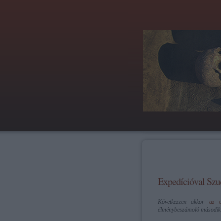
Expedícióval Szud
Következzen akkor
az 
élménybeszámoló második r