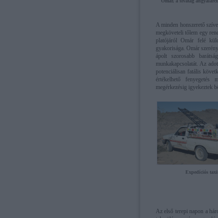
Omár, a sivatag angyalar
A minden honszerető szívet
megköveteli tőlem egy rend
platójáról Omár felé küld
gyakorisága. Omár szerény 
ápolt szorosabb barátság
munkakapcsolatát. Az adot
potenciálisan fatális köve
értékelhető fenyegetés
megérkezésig igyekeztek bö
Expedíciós tax
Az első terepi napon a hár