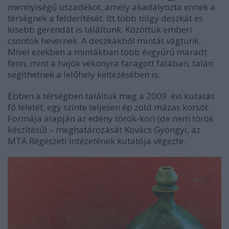
mennyiségű uszadékot, amely akadályozta ennek a
térségnek a felderítését. Itt több tölgy deszkát és
kisebb gerendát is találtunk. Közöttük emberi
csontok hevernek. A deszkákból mintát vágtunk.
Mivel ezekben a mintákban több évgyűrű maradt
fenn, mint a hajók vékonyra faragott falában, talán
segíthetnek a lelőhely keltezésében is.
Ebben a térségben találtuk meg a 2009. évi kutatás
fő leletét, egy szinte teljesen ép zöld mázas korsót.
Formája alapján az edény török-kori (de nem török
készítésű) – meghatározását Kovács Gyöngyi, az
MTA Régészeti Intézetének kutatója végezte.