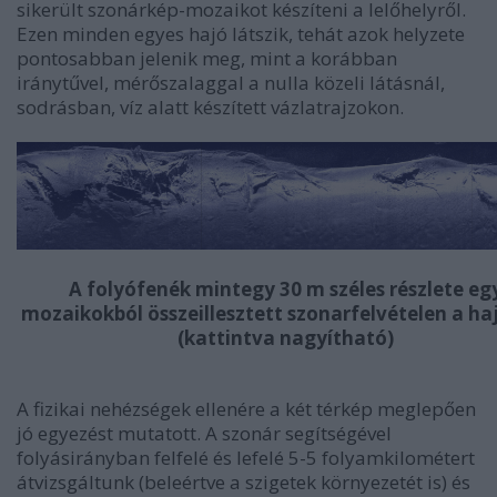
sikerült szonárkép-mozaikot készíteni a lelőhelyről.
Ezen minden egyes hajó látszik, tehát azok helyzete
pontosabban jelenik meg, mint a korábban
iránytűvel, mérőszalaggal a nulla közeli látásnál,
sodrásban, víz alatt készített vázlatrajzokon.
A folyófenék mintegy 30 m széles részlete eg
mozaikokból összeillesztett szonarfelvételen a ha
(kattintva nagyítható)
A fizikai nehézségek ellenére a két térkép meglepően
jó egyezést mutatott. A szonár segítségével
folyásirányban felfelé és lefelé 5-5 folyamkilométert
átvizsgáltunk (beleértve a szigetek környezetét is) és