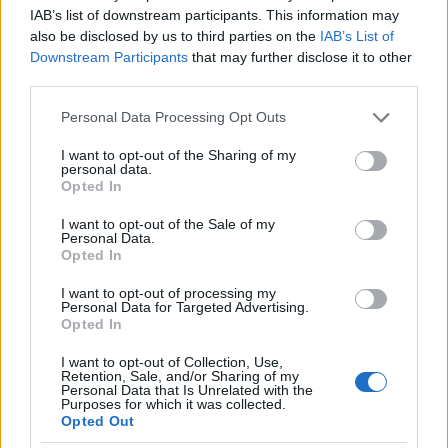
feltárni a kvarc-kavicsos területet és a kerámia-
IAB’s list of downstream participants. This information may
koncentrációt. A palánkhajó feltárását sem tudtuk
also be disclosed by us to third parties on the
IAB’s List of
egyelőre folytatni. Mivel az Argonauta Program -
Downstream Participants
that may further disclose it to other
hála a Norvég Alap támogatásának (a
third parties.
„nemzetközileg elismert fiatal kutatók kiemelkedő
eredményeket ígérő kutatásai” c. pályázat keretében
Please note that this website/app uses one or more Google
Personal Data Processing Opt Outs
nyertük el) jövőre is biztosítja az anyagi hátteret,
services and may gather and store information including but
not limited to your visit or usage behaviour. You may click to
I want to opt-out of the Sharing of my
fogunk még hallani a lelőhelyről.
personal data.
grant or deny consent to Google and its third-party tags to
Opted In
use your data for below specified purposes in below Google
consent section.
I want to opt-out of the Sale of my
Personal Data.
Opted In
Címkék:
történelem
búvár
középkor
hajó
dráva
vízalatti
régészet
török kor
I want to opt-out of processing my
Personal Data for Targeted Advertising.
Opted In
I want to opt-out of Collection, Use,
Retention, Sale, and/or Sharing of my
Personal Data that Is Unrelated with the
Ajánlott bejegyzések:
Purposes for which it was collected.
Opted Out