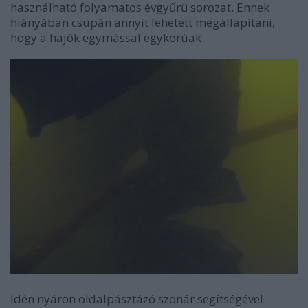
használható folyamatos évgyűrű sorozat. Ennek
hiányában csupán annyit lehetett megállapítani,
hogy a hajók egymással egykorúak.
Idén nyáron oldalpásztázó szonár segítségével