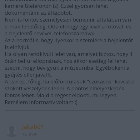
kamera 8telefonon is). Ezzel gyorsan lehet
dokumentálni az állapotot.
Nem is fontos személyesen bemenni. általában van
e-mail lehetőség. Oda elmegy egy levél a fotóval, és
a bejelentő nevével, telefonszámával.
Az a normális, hogy ilyenkor a szemlére a bejelentőt
is elhívjuk.
Ha olyan rendkívüli lelet van, amelyet biztos, hogy 1
órán bellül ellopnának, nos akkor esetleg fel lehet
szedni, hogy bevigyük a múzeumba. Egyébbként a
gyűjtés ellenjavallt.
A cserép, főleg, ha előfordulásuk "szokásos" kevésbé
szokott veszélyben lenni. A pontos elhelyezkedés
fontos lehet. Majd a régész eldönti, mi legyen.
Remélem informatív voltam :)
jakab01
16 éve