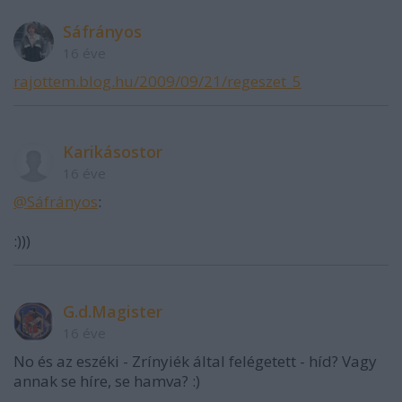
Sáfrányos
16 éve
rajottem.blog.hu/2009/09/21/regeszet_5
Karikásostor
16 éve
@Sáfrányos
:
:)))
G.d.Magister
16 éve
No és az eszéki - Zrínyiék által felégetett - híd? Vagy
annak se híre, se hamva? :)