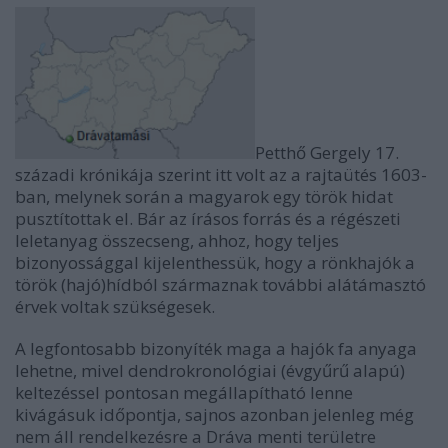
Petthő Gergely 17.
századi krónikája szerint itt volt az a rajtaütés 1603-
ban, melynek során a magyarok egy török hidat
pusztítottak el. Bár az írásos forrás és a régészeti
leletanyag összecseng, ahhoz, hogy teljes
bizonyossággal kijelenthessük, hogy a rönkhajók a
török (hajó)hídból származnak további alátámasztó
érvek voltak szükségesek.
A legfontosabb bizonyíték maga a hajók fa anyaga
lehetne, mivel dendrokronológiai (évgyűrű alapú)
keltezéssel pontosan megállapítható lenne
kivágásuk időpontja, sajnos azonban jelenleg még
nem áll rendelkezésre a Dráva menti területre