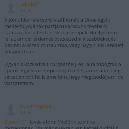
jakab01
16 éve
A jómultkor alacsony vízállásnál, a Duna egyik
mellékfolyójának partján (Városunk tövében)
szárazra kerültek törökkori cserepek. Ha ilyesmire
lel az ember érdemes összeszedni a szebbeket és
bevinni a közeli múzeumba, vagy hagyni kell eredeti
állapotában?
Ugyanis közkedvelt horgászhely és rajta topogtak a
sporik. Egy kis cserépedény fedelet, ami szinte még
sértetlen volt fel is emeltem, hogy megcsodáljam, de
visszatettem.
búvárrégész
16 éve
@jakab01
: Javaslatom: Mielőbb szólni a
múzeumnak. Ma már gyakran van kéznél digitális