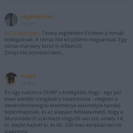
régészbúvár
16 éve
@G.d.Magister
: Tavaly segítettem Eszéken a horvát
kollégáknak. A római híd kő pillérei megvannak. Egy
római márvány torzó is előkerült.
Zrínyi-híd azonban nem...
Aropa
16 éve
Én úgy tudom a DDNP-s kollégától, hogy - egy pár
évvel ezelőtti vizsgálatra hivatokozva - megvan a
dendrokronológiai eredménye valamelyik tamási
bödönhajónak, és az alapján feltételezhető, hogy a
Muravidékről származó tölgyről van szó, amely 14.
sz. elején hajtott ki, és kb. 200 éves korában került
kivágásra.