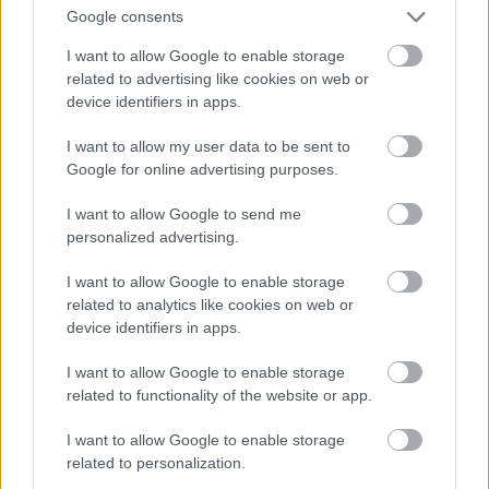
Két írás a Kulturális Örökségvédelmi
Google consents
Hivatal megszüntetéséről
I want to allow Google to enable storage
related to advertising like cookies on web or
device identifiers in apps.
Régészet a levegőből
I want to allow my user data to be sent to
Google for online advertising purposes.
I want to allow Google to send me
personalized advertising.
Légirégészeti kutatás robotokkal
I want to allow Google to enable storage
related to analytics like cookies on web or
device identifiers in apps.
A simontornyai vár számítógépes
rekonstrukciója
I want to allow Google to enable storage
related to functionality of the website or app.
I want to allow Google to enable storage
Interjú a pest megyei honfoglalás kori
related to personalization.
sírokról a Hír tv Különkiadás című