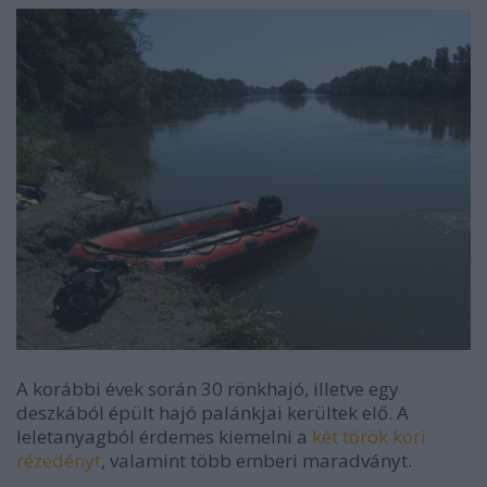
A korábbi évek során 30 rönkhajó, illetve egy
deszkából épült hajó palánkjai kerültek elő. A
leletanyagból érdemes kiemelni a
két török kori
rézedényt
, valamint több emberi maradványt.