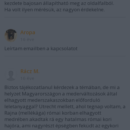
kezdete bajosan állapítható meg az oldalfalból.
Ha volt ilyen mérésük, az nagyon érdekelne.
Aropa
16 éve
Leírtam emailben a kapcsolatot
Rácz M.
16 éve
Biztos tájékozatlanul kérdezek a témában, de mi a
helyzet Magyarországon a mederváltozások által
elhagyott mederszakaszokban előforduló
leletanyaggal? Utrecht mellett, ahol tegnap voltam, a
Rajna (mellékága) római korban elhagyott
medrében akadtak rá egy hatalmas római kori
hajóra, ami nagyrészt épségben feküdt az egykori