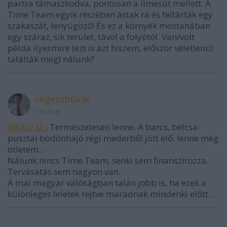
partra támaszkodva, pontosan a limesút mellett. A
Time Team egyik részében ástak rá és feltárták egy
szakaszát, lenyügöző! És ez a környék mostanában
egy száraz, sik terület, távol a folyótól. Van/volt
példa ilyesmire (ezt is azt hiszem, először véletlenül
találták meg) nálunk?
régészbúvár
16 éve
@Rácz M.
: Természetesen lenne. A barcs, belcsa-
pusztai bödönhajó régi mederből jött elő. lenne még
ötletem...
Nálunk nincs Time Team, senki sem finanszírozza.
Tervásatás sem nagyon van.
A mai magyar valóságban talán jobb is, ha ezek a
különleges leletek rejtve maradnak mindenki előtt...