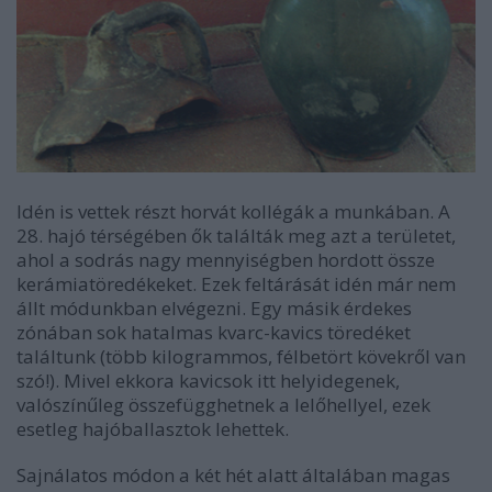
Idén is vettek részt horvát kollégák a munkában. A
28. hajó térségében ők találták meg azt a területet,
ahol a sodrás nagy mennyiségben hordott össze
kerámiatöredékeket. Ezek feltárását idén már nem
állt módunkban elvégezni. Egy másik érdekes
zónában sok hatalmas kvarc-kavics töredéket
találtunk (több kilogrammos, félbetört kövekről van
szó!). Mivel ekkora kavicsok itt helyidegenek,
valószínűleg összefügghetnek a lelőhellyel, ezek
esetleg hajóballasztok lehettek.
Sajnálatos módon a két hét alatt általában magas