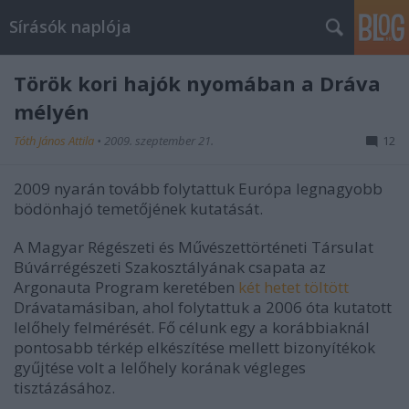
Sírásók naplója
Török kori hajók nyomában a Dráva
mélyén
Tóth János Attila
•
2009. szeptember 21.
12
2009 nyarán tovább folytattuk Európa legnagyobb
bödönhajó temetőjének kutatását.
A Magyar Régészeti és Művészettörténeti Társulat
Búvárrégészeti Szakosztályának csapata az
Argonauta Program keretében
két hetet töltött
Drávatamásiban, ahol folytattuk a 2006 óta kutatott
lelőhely felmérését. Fő célunk egy a korábbiaknál
pontosabb térkép elkészítése mellett bizonyítékok
gyűjtése volt a lelőhely korának végleges
tisztázásához.