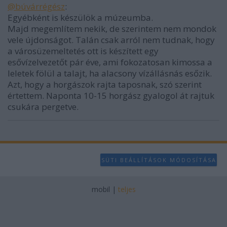
@búvárrégész
:
Egyébként is készülök a múzeumba.
Majd megemlítem nekik, de szerintem nem mondok
vele újdonságot. Talán csak arról nem tudnak, hogy
a városüzemeltetés ott is készített egy
esővízelvezetőt pár éve, ami fokozatosan kimossa a
leletek fölül a talajt, ha alacsony vízállásnás esőzik.
Azt, hogy a horgászok rajta taposnak, szó szerint
értettem. Naponta 10-15 horgász gyalogol át rajtuk
csukára pergetve.
SÜTI BEÁLLÍTÁSOK MÓDOSÍTÁSA
mobil
|
teljes