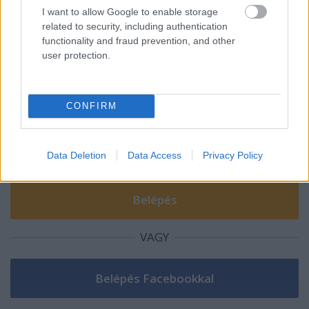
műsorában
I want to allow Google to enable storage
related to security, including authentication
functionality and fraud prevention, and other
user protection.
Szólj hozzá!
A hozzászóláshoz be kell lépned!
CONFIRM
Data Deletion
Data Access
Privacy Policy
VAGY