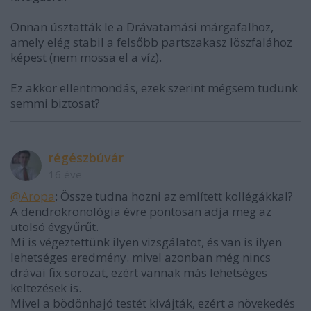
Onnan úsztatták le a Drávatamási márgafalhoz,
amely elég stabil a felsőbb partszakasz löszfalához
képest (nem mossa el a víz).
Ez akkor ellentmondás, ezek szerint mégsem tudunk
semmi biztosat?
régészbúvár
16 éve
@Aropa
: Össze tudna hozni az említett kollégákkal?
A dendrokronológia évre pontosan adja meg az
utolsó évgyűrűt.
Mi is végeztettünk ilyen vizsgálatot, és van is ilyen
lehetséges eredmény. mivel azonban még nincs
drávai fix sorozat, ezért vannak más lehetséges
keltezések is.
Mivel a bödönhajó testét kivájták, ezért a növekedés