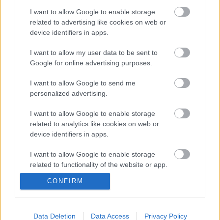
Előadás a Muhi csatáról Miskolcon -
programjánló
I want to allow Google to enable storage
related to advertising like cookies on web or
device identifiers in apps.
I want to allow my user data to be sent to
Szólj hozzá!
Google for online advertising purposes.
A hozzászóláshoz be kell lépned!
I want to allow Google to send me
personalized advertising.
I want to allow Google to enable storage
related to analytics like cookies on web or
device identifiers in apps.
I want to allow Google to enable storage
related to functionality of the website or app.
VAGY
CONFIRM
I want to allow Google to enable storage
related to personalization.
I want to allow Google to enable storage
Data Deletion
Data Access
Privacy Policy