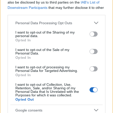
also be disclosed by us to third parties on the
IAB’s List of
Downstream Participants
that may further disclose it to other
Szumírok, szittyák és Ősbuda
third parties.
Please note that this website/app uses one or more Google
Personal Data Processing Opt Outs
services and may gather and store information including but
not limited to your visit or usage behaviour. You may click to
I want to opt-out of the Sharing of my
A simontornyai vár számítógépes
personal data.
grant or deny consent to Google and its third-party tags to
rekonstrukciója
Opted In
use your data for below specified purposes in below Google
consent section.
I want to opt-out of the Sale of my
Personal Data.
Opted In
A régi magyarok köntösirül - Magyar női
viselet a 16-17. században
I want to opt-out of processing my
Personal Data for Targeted Advertising.
Opted In
I want to opt-out of Collection, Use,
Retention, Sale, and/or Sharing of my
A „hétfejű” öregember sírja
Personal Data that Is Unrelated with the
Purposes for which it was collected.
Opted Out
Google consents