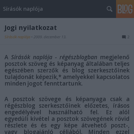
Sírásók naplója
Jogi nyilatkozat
Sírásók naplója
•
2009. december 13.
2
A
Sírásók naplója - régészblogban
megjelenő
posztok szöveg és képanyag általában teljes
egészében szerzők és blog szerkesztőinek
tulajdonát képezik,* amelyekkel kapcsolatos
minden jogot fennttartunk.
A posztok szövege és képanyaga csak a
régészblog szerkesztőinek előzetes, írásos
engedélyével használható fel. Ez alól
egyedüli kivétel a posztok szövegének rövid
részlete és és egy képe átvehető poszt-,
vagy blogajánló céljából. Minden ezzel