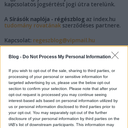
kapcsolatos jogsértést jogi útra terelünk.
A
Sírásók naplója - régészblog
az index.hu
tudomány rovatának
szerződéses partnere.
Kapcsolat:
regeszblog@vipmail.hu
Blog -
Do Not Process My Personal Information
* Amennyiben a képek máshonnan származnak azt a
képek alatti forrásmegjelölés jelzi, és/vagy maga kép
If you wish to opt-out of the sale, sharing to third parties, or
az eredeti webhelyre linkelő hivatkozásként
processing of your personal or sensitive information for
működik.
targeted advertising by us, please use the below opt-out
section to confirm your selection. Please note that after your
opt-out request is processed you may continue seeing
interest-based ads based on personal information utilized by
us or personal information disclosed to third parties prior to
your opt-out. You may separately opt-out of the further
Ajánlott bejegyzések:
disclosure of your personal information by third parties on the
IAB’s list of downstream participants. This information may