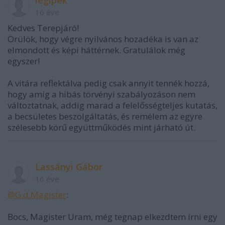
légipék
16 éve
Kedves Terepjáró!
Örülök, hogy végre nyilvános hozadéka is van az
elmondott és képi háttérnek. Gratulálok még
egyszer!
A vitára reflektálva pedig csak annyit tennék hozzá,
hogy amíg a hibás törvényi szabályozáson nem
változtatnak, addig marad a felelősségteljes kutatás,
a becsületes beszolgáltatás, és remélem az egyre
szélesebb körű együttműködés mint járható út.
Lassányi Gábor
16 éve
@G.d.Magister
:
Bocs, Magister Uram, még tegnap elkezdtem írni egy