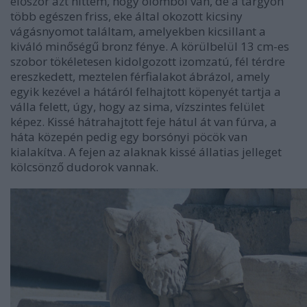
először azt hittem, hogy ólomból van, de a tárgyon
több egészen friss, eke által okozott kicsiny
vágásnyomot találtam, amelyekben kicsillant a
kiváló minőségű bronz fénye. A körülbelül 13 cm-es
szobor tökéletesen kidolgozott izomzatú, fél térdre
ereszkedett, meztelen férfialakot ábrázol, amely
egyik kezével a hátáról felhajtott köpenyét tartja a
válla felett, úgy, hogy az sima, vízszintes felület
képez. Kissé hátrahajtott feje hátul át van fúrva, a
háta közepén pedig egy borsónyi pöcök van
kialakítva. A fejen az alaknak kissé állatias jelleget
kölcsönző dudorok vannak.