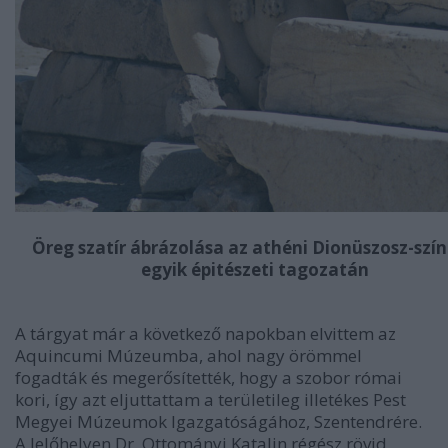
Öreg szatír ábrázolása az athéni Dionüszosz-szí
egyik épitészeti tagozatán
A tárgyat már a következő napokban elvittem az
Aquincumi Múzeumba, ahol nagy örömmel
fogadták és megerősítették, hogy a szobor római
kori, így azt eljuttattam a területileg illetékes Pest
Megyei Múzeumok Igazgatóságához, Szentendrére.
A lelőhelyen Dr. Ottományi Katalin régész rövid