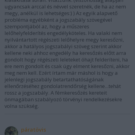
ugyancsak arccal és névvel szeretnék, de ha az nem
megy, anélkül is lehetséges:) ) Az egyik alapvető
probléma egyébként a jogszabály szövegével
szempontjából az, hogy a műszeres
lelőhelyfelderítés engedélyköteles. Ha valaki nem
nyilvántartott régészeti lelőhelyre megy keresőzni,
akkor a hatályos jogszabályi szöveg szerint akkor
kellene neki ahhoz engedély ha keresőzés előtt arra
gondolt hogy régészeti leleteket óhajt felderíteni, ha
ere nem gondolt és csak úgy elment keresőzni, akkor
meg nem kell. Ezért írtam már máshol is hogy a
jelenlegi jogszabály betartathatóságának
ellenőrzéséhez gondolatrendőrség kellene...tehát
rossz a jogszabály. A fémkeresőzés kereteit
önmagában szabályozó törvényi rendelkezésekre
volna szükség.
páratövis