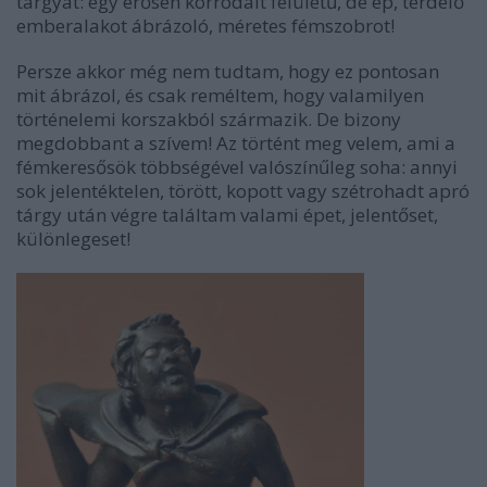
tárgyat: egy erősen korrodált felületű, de ép, térdelő
emberalakot ábrázoló, méretes fémszobrot!
Persze akkor még nem tudtam, hogy ez pontosan
mit ábrázol, és csak reméltem, hogy valamilyen
történelemi korszakból származik. De bizony
megdobbant a szívem! Az történt meg velem, ami a
fémkeresősök többségével valószínűleg soha: annyi
sok jelentéktelen, törött, kopott vagy szétrohadt apró
tárgy után végre találtam valami épet, jelentőset,
különlegeset!