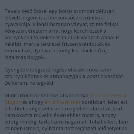
Tavaly késő ősszel egy borús szombat délután
elővett engem is a fémkeresősök krónikus
nyavalyája: ellenállhatatlan vágyat, szinte fizikai
kényszert éreztem arra, hogy körülnézzek a
környékbeli földeken és találjak valamit, annál is
inkább, mert a területet frissen szántották és
boronálták, ilyenkor mindig kerülnek elő új,
izgalmas dolgok.
Gyengébb idegzetű régész olvasók most talán
szörnyülködnek és abbahagyják a poszt olvasását.
De kérem, ne tegyék!
Mint arról már számos alkalommal
szó esett ezen a
blogon
és ahogy
én is írtam már
korábban, lehet ezt
a hobbit a régészet iránti megfelelő alázattal, kárt
nem okozva művelni és én ehhez most is, ahogy
eddig mindig, tartottam magamat. Tehát elkerültem
minden ismert, nyilvántartott régészeti lelőhelyet és