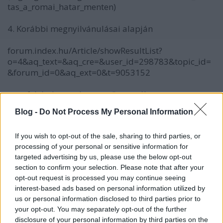
tas_a_romai_hatar_menten)
4. Korábbi megnyilvánulásai alapján
forum.index.hu/Article/showResultList?
o=4&aq_text=&aq_cre=&user_id=298783&topic_id=
&forum_id=0&aq_ext=0&t=9053152
nem feltételezem, hogy az ön esetében az
örökségvédelemben dolgozó kollégáról, vagy
Blog -
Do Not Process My Personal Information
egyáltalán, valóban az ÖRÖKSÉGVÉDELEM OLDALÁN
ÁLLÓ személyről lenne szó.
If you wish to opt-out of the sale, sharing to third parties, or
processing of your personal or sensitive information for
Stílusa sokkal közelebb áll egyes szélsőséges
targeted advertising by us, please use the below opt-out
fémkeresős oldalak hangneméhez (pl.
section to confirm your selection. Please note that after your
www.femkereso.gportal.hu/)
, amely több mint
opt-out request is processed you may continue seeing
elgondolkodtató.
interest-based ads based on personal information utilized by
us or personal information disclosed to third parties prior to
Ha legnagyobb sajnálatomra mégis tévednék,
your opt-out. You may separately opt-out of the further
meglátásait névvel, arccal előadhatja 2010. május
disclosure of your personal information by third parties on the