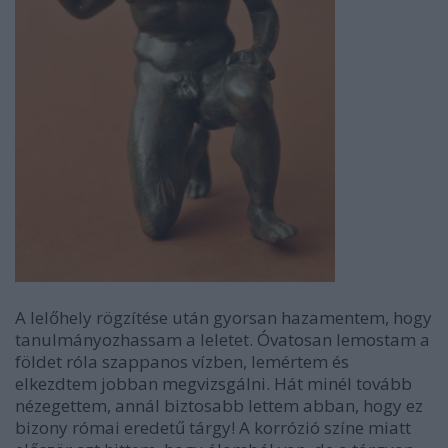
A lelőhely rögzítése után gyorsan hazamentem, hogy
tanulmányozhassam a leletet. Óvatosan lemostam a
földet róla szappanos vízben, lemértem és
elkezdtem jobban megvizsgálni. Hát minél tovább
nézegettem, annál biztosabb lettem abban, hogy ez
bizony római eredetű tárgy! A korrózió színe miatt