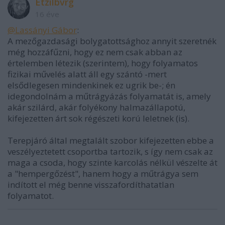
Etzilbvrg
16 éve
@Lassányi Gábor
:
A mezőgazdasági bolygatottsághoz annyit szeretnék
még hozzáfűzni, hogy ez nem csak abban az
értelemben létezik (szerintem), hogy folyamatos
fizikai művelés alatt áll egy szántó -mert
elsődlegesen mindenkinek ez ugrik be-; én
idegondolnám a műtrágyázás folyamatát is, amely
akár szilárd, akár folyékony halmazállapotú,
kifejezetten árt sok régészeti korú leletnek (is).
Terepjáró által megtalált szobor kifejezetten ebbe a
veszélyeztetett csoportba tartozik, s így nem csak az
maga a csoda, hogy szinte karcolás nélkül vészelte át
a "hempergőzést", hanem hogy a műtrágya sem
indított el még benne visszafordíthatatlan
folyamatot.