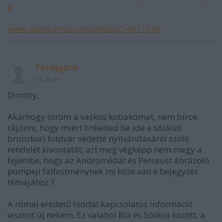
g
www.panoramio.com/photo/24071349
Terepjaro
16 éve
Dimitry,
Akárhogy töröm a vaskos kobakomat, nem bírok
rájönni, hogy miért linkelted be ide a sóskúti
bronzkori földvár védetté nyilvánításáról szóló
rendelet kivontatát, azt meg végképp nem megy a
fejembe, hogy az Andromédát és Perseust ábrázoló
pompeji falfestménynek mi köze van e bejegyzés
témájához ?
A római eredetű híddal kapcsolatos információ
viszont új nekem. Ez valahol Bia és Sóskút között, a