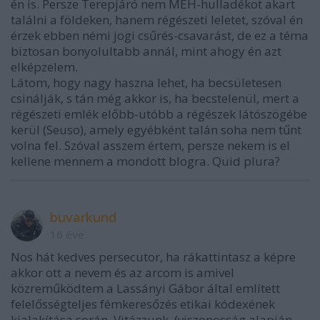
én is. Persze Terepjáró nem MÉH-hulladékot akart
találni a földeken, hanem régészeti leletet, szóval én
érzek ebben némi jogi csűrés-csavarást, de ez a téma
biztosan bonyolultabb annál, mint ahogy én azt
elképzelem.
Látom, hogy nagy haszna lehet, ha becsületesen
csinálják, s tán még akkor is, ha becstelenül, mert a
régészeti emlék előbb-utóbb a régészek látószögébe
kerül (Seuso), amely egyébként talán soha nem tűnt
volna fel. Szóval asszem értem, persze nekem is el
kellene mennem a mondott blogra. Quid plura?
buvarkund
16 éve
Nos hát kedves persecutor, ha rákattintasz a képre
akkor ott a nevem és az arcom is amivel
közreműködtem a Lassányi Gábor által említett
felelősségteljes fémkeresőzés etikai kódexének
kialakítása során. Vitázzunk. (viszonosság alapján