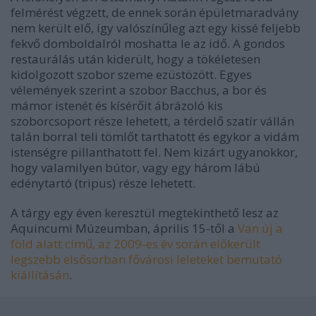
felmérést végzett, de ennek során épületmaradvány
nem került elő, így valószínűleg azt egy kissé feljebb
fekvő domboldalról moshatta le az idő. A gondos
restaurálás után kiderült, hogy a tökéletesen
kidolgozott szobor szeme ezüstözött. Egyes
vélemények szerint a szobor Bacchus, a bor és
mámor istenét és kísérőit ábrázoló kis
szoborcsoport része lehetett, a térdelő szatír vállán
talán borral teli tömlőt tarthatott és egykor a vidám
istenségre pillanthatott fel. Nem kizárt ugyanokkor,
hogy valamilyen bútor, vagy egy három lábú
edénytartó (tripus) része lehetett.
A tárgy egy éven keresztül megtekinthető lesz az
Aquincumi Múzeumban, április 15-től a
Van új a
föld alatt című, az 2009-es év során előkerült
legszebb elsősorban fővárosi leleteket bemutató
kiállításán
.