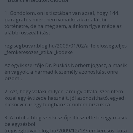
1. Gondolom, ön is tisztában van azzal, hogy 144.
paragrafus miért nem vonatkozik az alábbi
történetre, de ha még sem, ajánlom figyelmébe az
alábbi összeállítást:
regisegbuvar.blog.hu/2009/01/02/a_felelossegteljes
_femkeresozes_etikai_kodexe
Az egyik szerzője Dr. Puskás Norbert jogász, a másik
én vagyok, a harmadik személy azonosítást önre
bízom…
2. Azt, hogy valaki milyen, amúgy általa, szerintem
közel egy évtizede használt, jól azonosítható, egyedi
nicknéven ír egy blogban szerintem bízzuk rá.
3. A fotót a blog szerkesztője illesztette be egy másik
bejegyzésből.
(regisegbuvar.blog.hu/2009/12/18/femkeresos_kuta