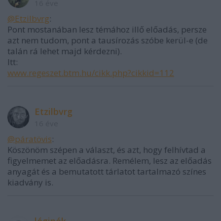
16 éve
@Etzilbvrg
:
Pont mostanában lesz témához illő előadás, persze
azt nem tudom, pont a tausírozás szóbe kerül-e (de
talán rá lehet majd kérdezni).
Itt:
www.regeszet.btm.hu/cikk.php?cikkid=112
Etzilbvrg
16 éve
@páratövis
:
Köszönöm szépen a választ, és azt, hogy felhívtad a
figyelmemet az előadásra. Remélem, lesz az előadás
anyagát és a bemutatott tárlatot tartalmazó színes
kiadvány is.