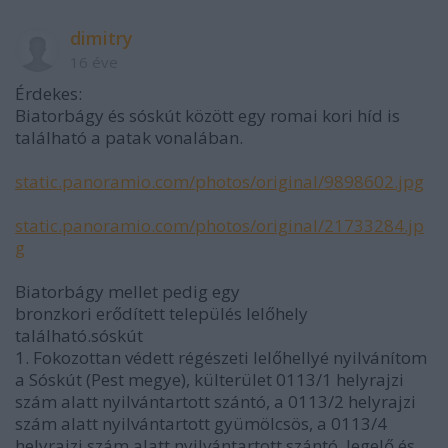
dimitry
16 éve
Érdekes:
Biatorbágy és sóskút között egy romai kori híd is
található a patak vonalában.
static.panoramio.com/photos/original/9898602.jpg
static.panoramio.com/photos/original/21733284.jp
g
Biatorbágy mellet pedig egy
bronzkori erődített település lelőhely
található.sóskút
1. Fokozottan védett régészeti lelőhellyé nyilvánítom
a Sóskút (Pest megye), külterület 0113/1 helyrajzi
szám alatt nyilvántartott szántó, a 0113/2 helyrajzi
szám alatt nyilvántartott gyümölcsös, a 0113/4
helyrajzi szám alatt nyilvántartott szántó, legelő és