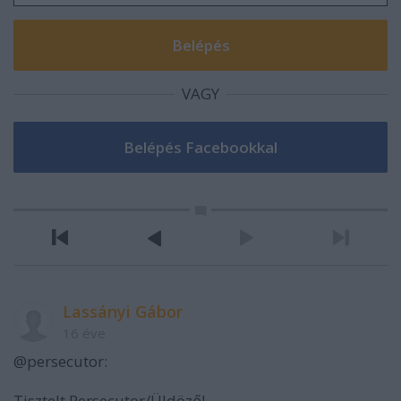
VAGY
Lassányi Gábor
16 éve
@persecutor:
Tisztelt Persecutor/Üldöző!