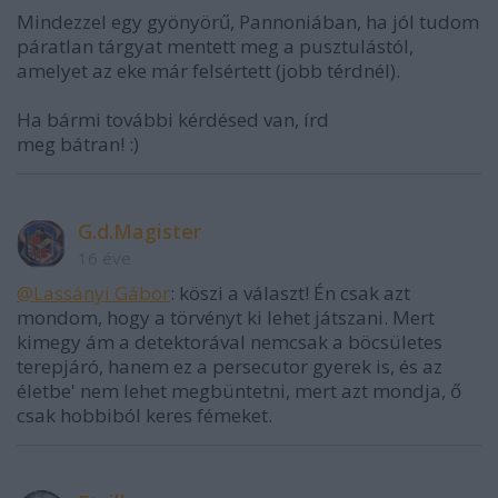
Mindezzel egy gyönyörű, Pannoniában, ha jól tudom
páratlan tárgyat mentett meg a pusztulástól,
amelyet az eke már felsértett (jobb térdnél).
Ha bármi további kérdésed van, írd
meg bátran! :)
G.d.Magister
16 éve
@Lassányi Gábor
: köszi a választ! Én csak azt
mondom, hogy a törvényt ki lehet játszani. Mert
kimegy ám a detektorával nemcsak a böcsületes
terepjáró, hanem ez a persecutor gyerek is, és az
életbe' nem lehet megbüntetni, mert azt mondja, ő
csak hobbiból keres fémeket.