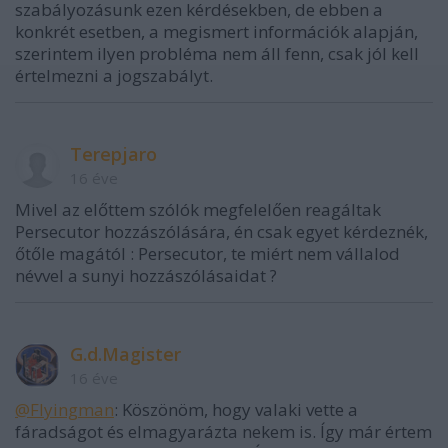
szabályozásunk ezen kérdésekben, de ebben a
konkrét esetben, a megismert információk alapján,
szerintem ilyen probléma nem áll fenn, csak jól kell
értelmezni a jogszabályt.
Terepjaro
16 éve
Mivel az előttem szólók megfelelően reagáltak
Persecutor hozzászólására, én csak egyet kérdeznék,
őtőle magától : Persecutor, te miért nem vállalod
névvel a sunyi hozzászólásaidat ?
G.d.Magister
16 éve
@Flyingman
: Köszönöm, hogy valaki vette a
fáradságot és elmagyarázta nekem is. Így már értem