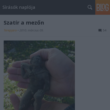
Sírásók naplója
Szatír a mezőn
Terepjaro
•
2010. március 09.
54