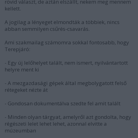
rövid választ, de aztán elszállt, nekem meg mennem
kellett.
A jogilag a lényeget elmondták a többiek, nincs
abban semmilyen csűrés-csavarás.
Ami szakmailag számomra sokkal fontosabb, hogy
Terepjáró:
- Egy új lelőhelyet talált, nem ismert, nyilvántartott
helyre ment ki
- A mezgazdasági gépek által megbolygatott felső
rétegeket nézte át
- Gondosan dokumentálva szedte fel amit talált
- Minden olyan tárgyat, amelyről azt gondolta, hogy
régészeti lelet lehet lehet, azonnal elvitte a
múzeumban