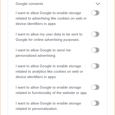
Google consents
annak, hogy számos istenség szeme ezüstberakással
készült?
I want to allow Google to enable storage
related to advertising like cookies on web or
device identifiers in apps.
szeeem
I want to allow my user data to be sent to
16 éve
Google for online advertising purposes.
@persecutor
:
I want to allow Google to send me
personalized advertising.
Ez a topic nem erről szól, de ha ennyire kíváncsi vagy
látogass el a Lassányi Gábor által említett blogra.
I want to allow Google to enable storage
Ha nem is mindenkiét, de ott látsz arcokat is.
related to analytics like cookies on web or
device identifiers in apps.
I want to allow Google to enable storage
Flyingman
related to functionality of the website or app.
16 éve
Elnézést, de szerintem nem értelmezte jól a kolléga a
I want to allow Google to enable storage
jogszabályt.
related to personalization.
Nos, akkor még egyszer, a lényeget kiemelve: