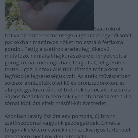
Szatírokról
hallva az emberek többsége alighanem egyből sötét
parkokban magányos nőket molesztáló férfiakra
gondol. Pedig a szatírok eredetileg jókedvű,
mulatozó, nimfákat hajkurászó erdei lények volt a
görög-római mitológiában, félig állat, félig emberi
testtel. Igaz, a szexuális túlfűtöttség már akkor is
legfőbb jellegzetességük volt. Az antik művészetben
sokszor ábrázolták őket kő és bronzszobrokon, és
alakjuk gyakran tűnt fel bútorok és kocsik díszein is.
Sajnos hazánkban nem sok ilyen ábrázolás élte túl a
római idők óta eltelt másfél-két évezredet.
Azonban tavaly ősz óta egy pompás, új bronz
szatírszoborral vagyunk gazdagabbak. Ennek a
tárgynak előkerülésének nem szokványos történetét
szeretném most röviden elmesélni.