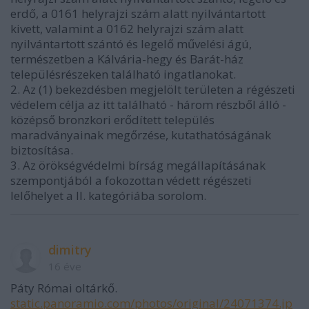
erdő, a 0161 helyrajzi szám alatt nyilvántartott
kivett, valamint a 0162 helyrajzi szám alatt
nyilvántartott szántó és legelő művelési ágú,
természetben a Kálvária-hegy és Barát-ház
településrészeken található ingatlanokat.
2. Az (1) bekezdésben megjelölt területen a régészeti
védelem célja az itt található - három részből álló -
középső bronzkori erődített település
maradványainak megőrzése, kutathatóságának
biztosítása.
3. Az örökségvédelmi bírság megállapításának
szempontjából a fokozottan védett régészeti
lelőhelyet a II. kategóriába sorolom.
dimitry
16 éve
Páty Római oltárkő.
static.panoramio.com/photos/original/24071374.jp