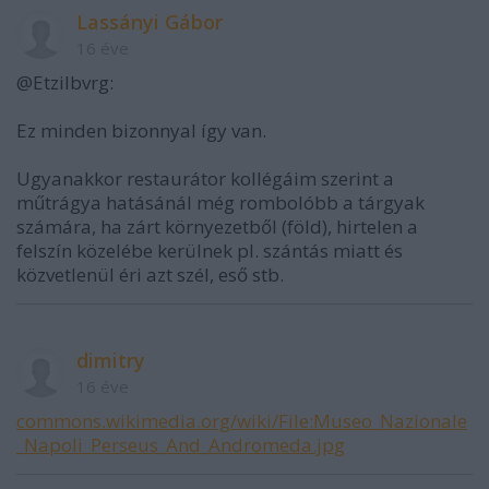
Lassányi Gábor
16 éve
@Etzilbvrg:
Ez minden bizonnyal így van.
Ugyanakkor restaurátor kollégáim szerint a
műtrágya hatásánál még rombolóbb a tárgyak
számára, ha zárt környezetből (föld), hirtelen a
felszín közelébe kerülnek pl. szántás miatt és
közvetlenül éri azt szél, eső stb.
dimitry
16 éve
commons.wikimedia.org/wiki/File:Museo_Nazionale
_Napoli_Perseus_And_Andromeda.jpg