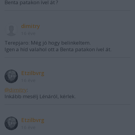
Benta patakon ível át ?
dimitry
16 éve
Terepjaro: Még jó hogy belinkeltem.
Igen a híd valahol ott a Benta patakon ível át.
Etzilbvrg
16 éve
@dimitry
:
Inkább mesélj Lénáról, kérlek.
Etzilbvrg
16 éve