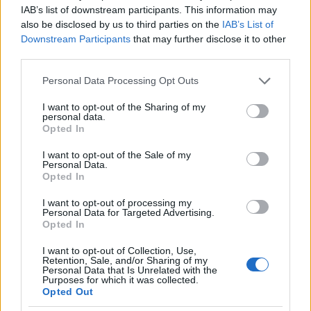
7.-én, pénteken a Magyar Régészeti és
IAB’s list of downstream participants. This information may
Művészettörténeti Társulat a fémkeresős műszerek
also be disclosed by us to third parties on the
IAB’s List of
használatával foglalkozó vitaülésén, ahol e poszt
Downstream Participants
that may further disclose it to other
szerzője valamint én is előadok.
third parties.
Please note that this website/app uses one or more Google
Az ülés programját hamarosan itt is közzétesszük.
Personal Data Processing Opt Outs
services and may gather and store information including but
not limited to your visit or usage behaviour. You may click to
I want to opt-out of the Sharing of my
personal data.
grant or deny consent to Google and its third-party tags to
Opted In
Etzilbvrg
use your data for below specified purposes in below Google
16 éve
consent section.
I want to opt-out of the Sale of my
Personal Data.
@Etzilbvrg
:
Opted In
És mivel baromira sikerült belerondítani a posztba,
ismételten feltenném a sokkal inkább témába vágó
I want to opt-out of processing my
Personal Data for Targeted Advertising.
kérdést:
Opted In
- Azt lehet-e tudni, hogy a szem tausírozással történő
kivitelezése egy adott fémműves korszakra jellemző
I want to opt-out of Collection, Use,
Retention, Sale, and/or Sharing of my
a római korban, vagy ezt hosszabban elnyúló
Personal Data that Is Unrelated with the
szakaszban alkalmazták, így a szűkebb datálásra
Purposes for which it was collected.
Opted Out
nem alkalmas technika?
- Van-e a díszítésen, esztétikumon kívül más oka