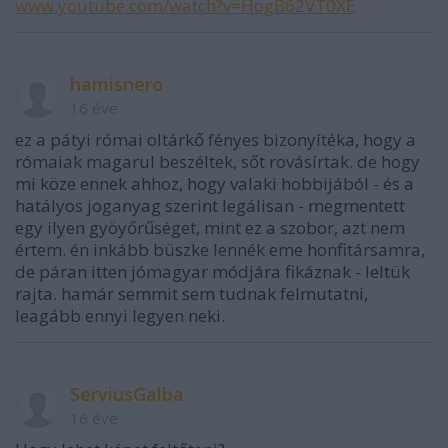
www.youtube.com/watch?v=HogB62VT0XE
hamisnero
16 éve
ez a pátyi római oltárkő fényes bizonyítéka, hogy a
rómaiak magarul beszéltek, sőt rovásírtak. de hogy
mi köze ennek ahhoz, hogy valaki hobbijából - és a
hatályos joganyag szerint legálisan - megmentett
egy ilyen gyöyőrűséget, mint ez a szobor, azt nem
értem. én inkább büszke lennék eme honfitársamra,
de páran itten jómagyar módjára fikáznak - leltük
rajta. hamár semmit sem tudnak felmutatni,
leagább ennyi legyen neki.
ServiusGalba
16 éve