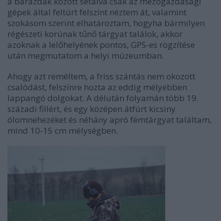
a barázdák között sétálva csak az mezőgazdasági
gépek által feltúrt felszínt néztem át, valamint
szokásom szerint elhatároztam, hogyha bármilyen
régészeti korúnak tűnő tárgyat találok, akkor
azoknak a lelőhelyének pontos, GPS-es rögzítése
után megmutatom a helyi múzeumban.
Ahogy azt reméltem, a friss szántás nem okozott
csalódást, felszínre hozta az eddig mélyebben
lappangó dolgokat. A délután folyamán több 19.
századi fillért, és egy középen átfúrt kicsiny
ólomnehezéket és néhány apró fémtárgyat találtam,
mind 10-15 cm mélységben.