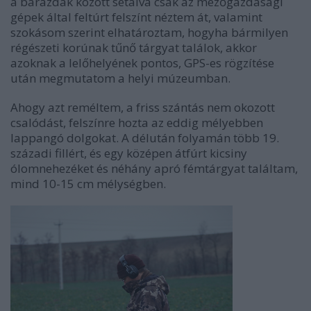
a barázdák között sétálva csak az mezőgazdasági
gépek által feltúrt felszínt néztem át, valamint
szokásom szerint elhatároztam, hogyha bármilyen
régészeti korúnak tűnő tárgyat találok, akkor
azoknak a lelőhelyének pontos, GPS-es rögzítése
után megmutatom a helyi múzeumban.
Ahogy azt reméltem, a friss szántás nem okozott
csalódást, felszínre hozta az eddig mélyebben
lappangó dolgokat. A délután folyamán több 19.
századi fillért, és egy középen átfúrt kicsiny
ólomnehezéket és néhány apró fémtárgyat találtam,
mind 10-15 cm mélységben.