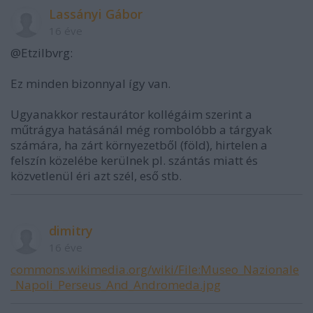
Lassányi Gábor
16 éve
@Etzilbvrg:
Ez minden bizonnyal így van.
Ugyanakkor restaurátor kollégáim szerint a
műtrágya hatásánál még rombolóbb a tárgyak
számára, ha zárt környezetből (föld), hirtelen a
felszín közelébe kerülnek pl. szántás miatt és
közvetlenül éri azt szél, eső stb.
dimitry
16 éve
commons.wikimedia.org/wiki/File:Museo_Nazionale
_Napoli_Perseus_And_Andromeda.jpg