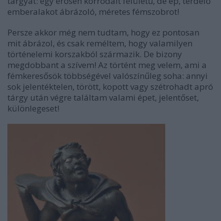
tárgyat: egy erősen korrodált felületű, de ép, térdelő
emberalakot ábrázoló, méretes fémszobrot!
Persze akkor még nem tudtam, hogy ez pontosan
mit ábrázol, és csak reméltem, hogy valamilyen
történelemi korszakból származik. De bizony
megdobbant a szívem! Az történt meg velem, ami a
fémkeresősök többségével valószínűleg soha: annyi
sok jelentéktelen, törött, kopott vagy szétrohadt apró
tárgy után végre találtam valami épet, jelentőset,
különlegeset!