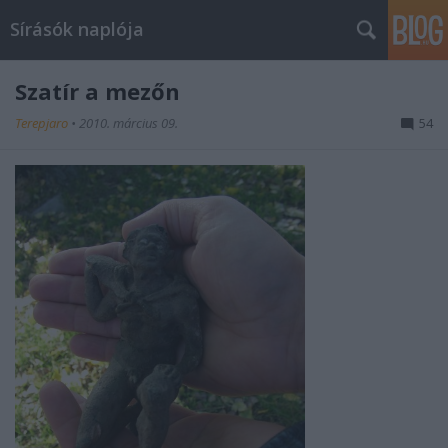
Sírásók naplója
Szatír a mezőn
Terepjaro
•
2010. március 09.
54