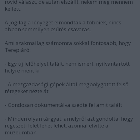
rövid választ, de aztán elszállt, nekem meg mennem
kellett.
A jogilag a lényeget elmondták a többiek, nincs
abban semmilyen csűrés-csavarás.
Ami szakmailag számomra sokkal fontosabb, hogy
Terepjáró:
- Egy új lelőhelyet talált, nem ismert, nyilvántartott
helyre ment ki
- A mezgazdasági gépek által megbolygatott felső
rétegeket nézte át
- Gondosan dokumentálva szedte fel amit talált
- Minden olyan tárgyat, amelyről azt gondolta, hogy
régészeti lelet lehet lehet, azonnal elvitte a
múzeumban