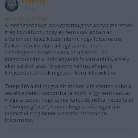
Etzilbvrg
16 éve
@Lassányi Gábor
:
A mezőgazdasági bolygatottsághoz annyit szeretnék
még hozzáfűzni, hogy ez nem csak abban az
értelemben létezik (szerintem), hogy folyamatos
fizikai művelés alatt áll egy szántó -mert
elsődlegesen mindenkinek ez ugrik be-; én
idegondolnám a műtrágyázás folyamatát is, amely
akár szilárd, akár folyékony halmazállapotú,
kifejezetten árt sok régészeti korú leletnek (is).
Terepjáró által megtalált szobor kifejezetten ebbe a
veszélyeztetett csoportba tartozik, s így nem csak az
maga a csoda, hogy szinte karcolás nélkül vészelte át
a "hempergőzést", hanem hogy a műtrágya sem
indított el még benne visszafordíthatatlan
folyamatot.