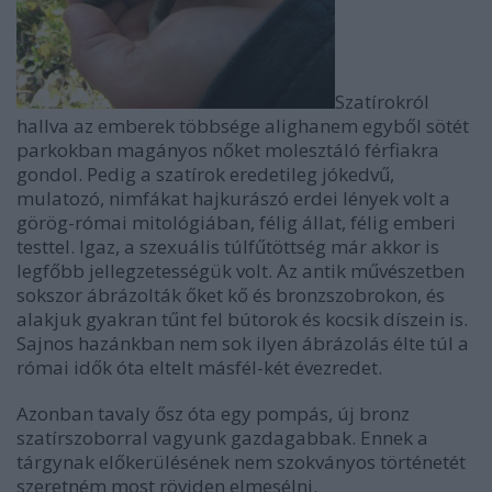
Szatírokról
hallva az emberek többsége alighanem egyből sötét
parkokban magányos nőket molesztáló férfiakra
gondol. Pedig a szatírok eredetileg jókedvű,
mulatozó, nimfákat hajkurászó erdei lények volt a
görög-római mitológiában, félig állat, félig emberi
testtel. Igaz, a szexuális túlfűtöttség már akkor is
legfőbb jellegzetességük volt. Az antik művészetben
sokszor ábrázolták őket kő és bronzszobrokon, és
alakjuk gyakran tűnt fel bútorok és kocsik díszein is.
Sajnos hazánkban nem sok ilyen ábrázolás élte túl a
római idők óta eltelt másfél-két évezredet.
Azonban tavaly ősz óta egy pompás, új bronz
szatírszoborral vagyunk gazdagabbak. Ennek a
tárgynak előkerülésének nem szokványos történetét
szeretném most röviden elmesélni.