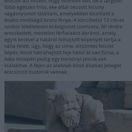
először azt hittem, hogy ólomból van, de a tárgyon
több egészen friss, eke által okozott kicsiny
vágásnyomot találtam, amelyekben kicsillant a
kiváló minőségű bronz fénye. A körülbelül 13 cm-es
szobor tökéletesen kidolgozott izomzatú, fél térdre
ereszkedett, meztelen férfialakot ábrázol, amely
egyik kezével a hátáról felhajtott köpenyét tartja a
válla felett, úgy, hogy az sima, vízszintes felület
képez. Kissé hátrahajtott feje hátul át van fúrva, a
háta közepén pedig egy borsónyi pöcök van
kialakítva. A fejen az alaknak kissé állatias jelleget
kölcsönző dudorok vannak.