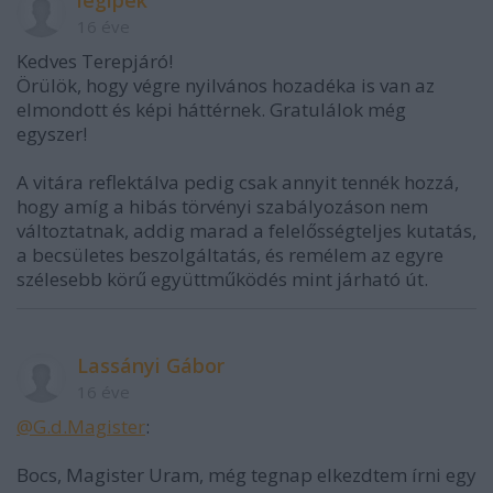
légipék
16 éve
Kedves Terepjáró!
Örülök, hogy végre nyilvános hozadéka is van az
elmondott és képi háttérnek. Gratulálok még
egyszer!
A vitára reflektálva pedig csak annyit tennék hozzá,
hogy amíg a hibás törvényi szabályozáson nem
változtatnak, addig marad a felelősségteljes kutatás,
a becsületes beszolgáltatás, és remélem az egyre
szélesebb körű együttműködés mint járható út.
Lassányi Gábor
16 éve
@G.d.Magister
:
Bocs, Magister Uram, még tegnap elkezdtem írni egy