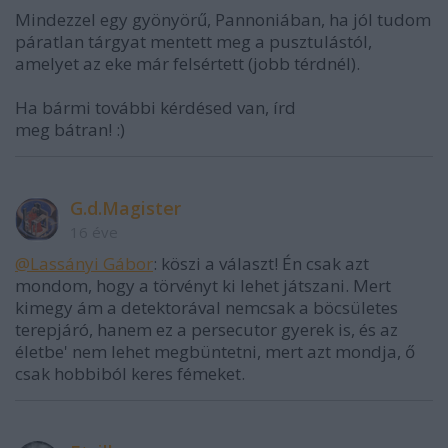
Mindezzel egy gyönyörű, Pannoniában, ha jól tudom
páratlan tárgyat mentett meg a pusztulástól,
amelyet az eke már felsértett (jobb térdnél).
Ha bármi további kérdésed van, írd
meg bátran! :)
G.d.Magister
16 éve
@Lassányi Gábor
: köszi a választ! Én csak azt
mondom, hogy a törvényt ki lehet játszani. Mert
kimegy ám a detektorával nemcsak a böcsületes
terepjáró, hanem ez a persecutor gyerek is, és az
életbe' nem lehet megbüntetni, mert azt mondja, ő
csak hobbiból keres fémeket.