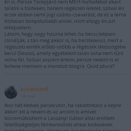
én is. Persze Terepjáró nem MÉH-hulladékot akart
találni a földeken, hanem régészeti leletet, szóval én
érzek ebben némi jogi csűrés-csavarást, de ez a téma
biztosan bonyolultabb annál, mint ahogy én azt
elképzelem.
Látom, hogy nagy haszna lehet, ha becsületesen
csinálják, s tán még akkor is, ha becstelenül, mert a
régészeti emlék előbb-utóbb a régészek látószögébe
kerül (Seuso), amely egyébként talán soha nem tűnt
volna fel. Szóval asszem értem, persze nekem is el
kellene mennem a mondott blogra. Quid plura?
buvarkund
16 éve
Nos hát kedves persecutor, ha rákattintasz a képre
akkor ott a nevem és az arcom is amivel
közreműködtem a Lassányi Gábor által említett
felelősségteljes fémkeresőzés etikai kódexének
kialakítása során. Vitázzunk. (viszonosság alapján