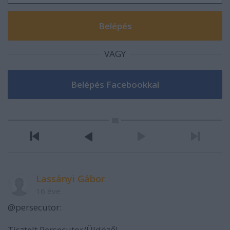
VAGY
Lassányi Gábor
16 éve
@persecutor:
Tisztelt Persecutor/Üldöző!