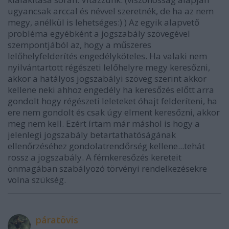
ugyancsak arccal és névvel szeretnék, de ha az nem
megy, anélkül is lehetséges:) ) Az egyik alapvető
probléma egyébként a jogszabály szövegével
szempontjából az, hogy a műszeres
lelőhelyfelderítés engedélyköteles. Ha valaki nem
nyilvántartott régészeti lelőhelyre megy keresőzni,
akkor a hatályos jogszabályi szöveg szerint akkor
kellene neki ahhoz engedély ha keresőzés előtt arra
gondolt hogy régészeti leleteket óhajt felderíteni, ha
ere nem gondolt és csak úgy elment keresőzni, akkor
meg nem kell. Ezért írtam már máshol is hogy a
jelenlegi jogszabály betartathatóságának
ellenőrzéséhez gondolatrendőrség kellene...tehát
rossz a jogszabály. A fémkeresőzés kereteit
önmagában szabályozó törvényi rendelkezésekre
volna szükség.
páratövis