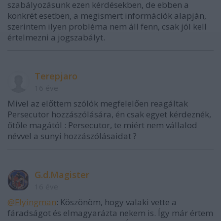
szabályozásunk ezen kérdésekben, de ebben a
konkrét esetben, a megismert információk alapján,
szerintem ilyen probléma nem áll fenn, csak jól kell
értelmezni a jogszabályt.
Terepjaro
16 éve
Mivel az előttem szólók megfelelően reagáltak
Persecutor hozzászólására, én csak egyet kérdeznék,
őtőle magától : Persecutor, te miért nem vállalod
névvel a sunyi hozzászólásaidat ?
G.d.Magister
16 éve
@Flyingman
: Köszönöm, hogy valaki vette a
fáradságot és elmagyarázta nekem is. Így már értem