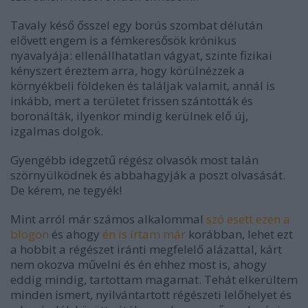
Tavaly késő ősszel egy borús szombat délután
elővett engem is a fémkeresősök krónikus
nyavalyája: ellenállhatatlan vágyat, szinte fizikai
kényszert éreztem arra, hogy körülnézzek a
környékbeli földeken és találjak valamit, annál is
inkább, mert a területet frissen szántották és
boronálták, ilyenkor mindig kerülnek elő új,
izgalmas dolgok.
Gyengébb idegzetű régész olvasók most talán
szörnyülködnek és abbahagyják a poszt olvasását.
De kérem, ne tegyék!
Mint arról már számos alkalommal
szó esett ezen a
blogon
és ahogy
én is írtam már
korábban, lehet ezt
a hobbit a régészet iránti megfelelő alázattal, kárt
nem okozva művelni és én ehhez most is, ahogy
eddig mindig, tartottam magamat. Tehát elkerültem
minden ismert, nyilvántartott régészeti lelőhelyet és