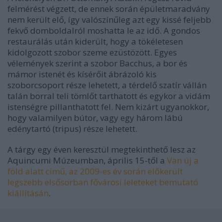
felmérést végzett, de ennek során épületmaradvány
nem került elő, így valószínűleg azt egy kissé feljebb
fekvő domboldalról moshatta le az idő. A gondos
restaurálás után kiderült, hogy a tökéletesen
kidolgozott szobor szeme ezüstözött. Egyes
vélemények szerint a szobor Bacchus, a bor és
mámor istenét és kísérőit ábrázoló kis
szoborcsoport része lehetett, a térdelő szatír vállán
talán borral teli tömlőt tarthatott és egykor a vidám
istenségre pillanthatott fel. Nem kizárt ugyanokkor,
hogy valamilyen bútor, vagy egy három lábú
edénytartó (tripus) része lehetett.
A tárgy egy éven keresztül megtekinthető lesz az
Aquincumi Múzeumban, április 15-től a
Van új a
föld alatt című, az 2009-es év során előkerült
legszebb elsősorban fővárosi leleteket bemutató
kiállításán
.