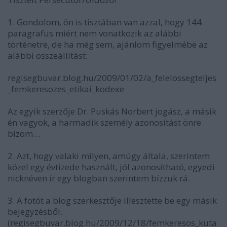
1. Gondolom, ön is tisztában van azzal, hogy 144.
paragrafus miért nem vonatkozik az alábbi
történetre, de ha még sem, ajánlom figyelmébe az
alábbi összeállítást:
regisegbuvar.blog.hu/2009/01/02/a_felelossegteljes
_femkeresozes_etikai_kodexe
Az egyik szerzője Dr. Puskás Norbert jogász, a másik
én vagyok, a harmadik személy azonosítást önre
bízom…
2. Azt, hogy valaki milyen, amúgy általa, szerintem
közel egy évtizede használt, jól azonosítható, egyedi
nicknéven ír egy blogban szerintem bízzuk rá.
3. A fotót a blog szerkesztője illesztette be egy másik
bejegyzésből.
(regisegbuvar.blog.hu/2009/12/18/femkeresos_kuta