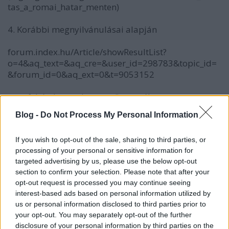
tas_a_romai_hatar_menten)
4. Korábbi megnyilvánulásai alapján
forum.index.hu/Article/showResultList?
o=4&aq_text=&aq_cre=&user_id=298783&topic_id=
&forum_id=0&aq_ext=0&t=9053152
nem feltételezem, hogy az ön esetében az
örökségvédelemben dolgozó kollégáról, vagy
Blog -
Do Not Process My Personal Information
egyáltalán, valóban az ÖRÖKSÉGVÉDELEM OLDALÁN
ÁLLÓ személyről lenne szó.
If you wish to opt-out of the sale, sharing to third parties, or
processing of your personal or sensitive information for
Stílusa sokkal közelebb áll egyes szélsőséges
targeted advertising by us, please use the below opt-out
fémkeresős oldalak hangneméhez (pl.
section to confirm your selection. Please note that after your
www.femkereso.gportal.hu/)
, amely több mint
opt-out request is processed you may continue seeing
elgondolkodtató.
interest-based ads based on personal information utilized by
us or personal information disclosed to third parties prior to
Ha legnagyobb sajnálatomra mégis tévednék,
your opt-out. You may separately opt-out of the further
meglátásait névvel, arccal előadhatja 2010. május
disclosure of your personal information by third parties on the