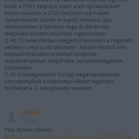
erdő, a 0161 helyrajzi szám alatt nyilvántartott
kivett, valamint a 0162 helyrajzi szám alatt
nyilvántartott szántó és legelő művelési ágú,
természetben a Kálvária-hegy és Barát-ház
településrészeken található ingatlanokat.
2. Az (1) bekezdésben megjelölt területen a régészeti
védelem célja az itt található - három részből álló -
középső bronzkori erődített település
maradványainak megőrzése, kutathatóságának
biztosítása.
3. Az örökségvédelmi bírság megállapításának
szempontjából a fokozottan védett régészeti
lelőhelyet a II. kategóriába sorolom.
dimitry
16 éve
Páty Római oltárkő.
static.panoramio.com/photos/original/24071374.jp