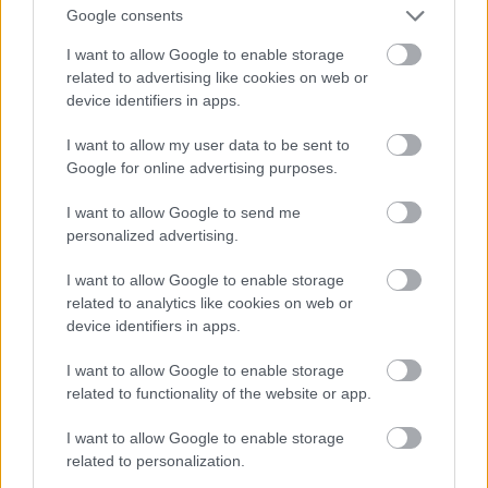
Google consents
annak, hogy számos istenség szeme ezüstberakással
készült?
I want to allow Google to enable storage
related to advertising like cookies on web or
device identifiers in apps.
szeeem
I want to allow my user data to be sent to
16 éve
Google for online advertising purposes.
@persecutor
:
I want to allow Google to send me
personalized advertising.
Ez a topic nem erről szól, de ha ennyire kíváncsi vagy
látogass el a Lassányi Gábor által említett blogra.
I want to allow Google to enable storage
Ha nem is mindenkiét, de ott látsz arcokat is.
related to analytics like cookies on web or
device identifiers in apps.
I want to allow Google to enable storage
Flyingman
related to functionality of the website or app.
16 éve
Elnézést, de szerintem nem értelmezte jól a kolléga a
I want to allow Google to enable storage
jogszabályt.
related to personalization.
Nos, akkor még egyszer, a lényeget kiemelve: