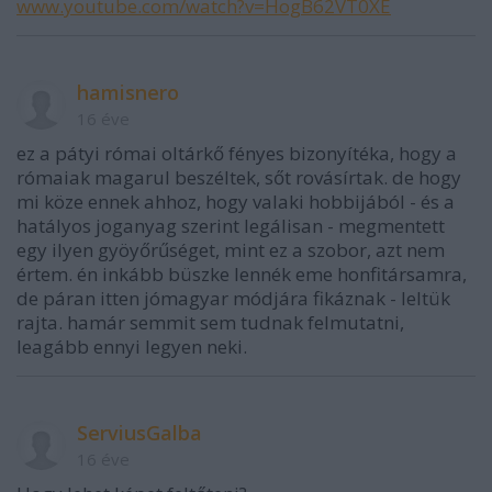
www.youtube.com/watch?v=HogB62VT0XE
hamisnero
16 éve
ez a pátyi római oltárkő fényes bizonyítéka, hogy a
rómaiak magarul beszéltek, sőt rovásírtak. de hogy
mi köze ennek ahhoz, hogy valaki hobbijából - és a
hatályos joganyag szerint legálisan - megmentett
egy ilyen gyöyőrűséget, mint ez a szobor, azt nem
értem. én inkább büszke lennék eme honfitársamra,
de páran itten jómagyar módjára fikáznak - leltük
rajta. hamár semmit sem tudnak felmutatni,
leagább ennyi legyen neki.
ServiusGalba
16 éve