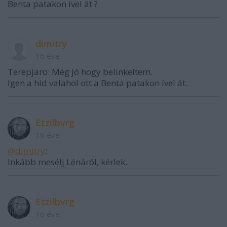
Benta patakon ível át ?
dimitry
16 éve
Terepjaro: Még jó hogy belinkeltem.
Igen a híd valahol ott a Benta patakon ível át.
Etzilbvrg
16 éve
@dimitry
:
Inkább mesélj Lénáról, kérlek.
Etzilbvrg
16 éve