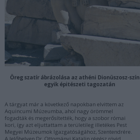
Öreg szatír ábrázolása az athéni Dionüszosz-szí
egyik épitészeti tagozatán
A tárgyat már a következő napokban elvittem az
Aquincumi Múzeumba, ahol nagy örömmel
fogadták és megerősítették, hogy a szobor római
kori, így azt eljuttattam a területileg illetékes Pest
Megyei Múzeumok Igazgatóságához, Szentendrére.
A lelőhelyen Dr. Ottományi Katalin régész rövid