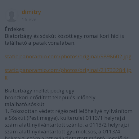
dimitry
16 éve
Érdekes:
Biatorbágy és sóskút között egy romai kori híd is
található a patak vonalában.
static.panoramio.com/photos/original/9898602.jpg
static.panoramio.com/photos/original/21733284.jp
g
Biatorbágy mellet pedig egy
bronzkori erődített település lelőhely
található.sóskút
1. Fokozottan védett régészeti lelőhellyé nyilvánítom
a Sóskút (Pest megye), külterület 0113/1 helyrajzi
szám alatt nyilvántartott szántó, a 0113/2 helyrajzi
szám alatt nyilvántartott gyümölcsös, a 0113/4
helyrajzi szám alatt nyilvántartott szántó, legelő és