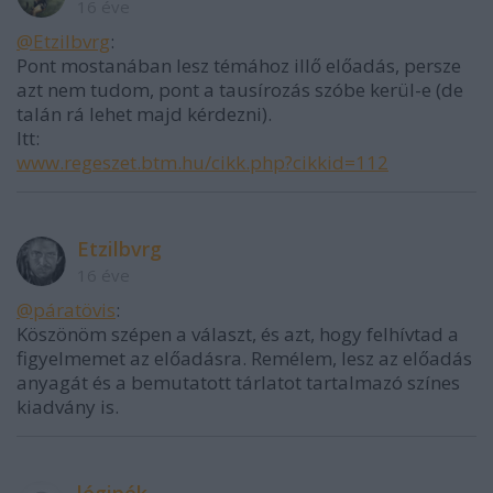
16 éve
@Etzilbvrg
:
Pont mostanában lesz témához illő előadás, persze
azt nem tudom, pont a tausírozás szóbe kerül-e (de
talán rá lehet majd kérdezni).
Itt:
www.regeszet.btm.hu/cikk.php?cikkid=112
Etzilbvrg
16 éve
@páratövis
:
Köszönöm szépen a választ, és azt, hogy felhívtad a
figyelmemet az előadásra. Remélem, lesz az előadás
anyagát és a bemutatott tárlatot tartalmazó színes
kiadvány is.