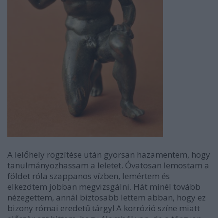
A lelőhely rögzítése után gyorsan hazamentem, hogy
tanulmányozhassam a leletet. Óvatosan lemostam a
földet róla szappanos vízben, lemértem és
elkezdtem jobban megvizsgálni. Hát minél tovább
nézegettem, annál biztosabb lettem abban, hogy ez
bizony római eredetű tárgy! A korrózió színe miatt