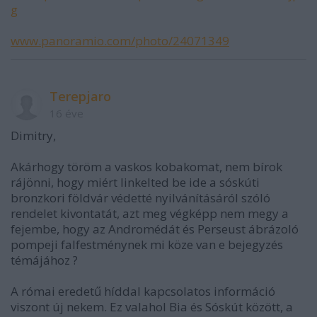
g
www.panoramio.com/photo/24071349
Terepjaro
16 éve
Dimitry,
Akárhogy töröm a vaskos kobakomat, nem bírok
rájönni, hogy miért linkelted be ide a sóskúti
bronzkori földvár védetté nyilvánításáról szóló
rendelet kivontatát, azt meg végképp nem megy a
fejembe, hogy az Andromédát és Perseust ábrázoló
pompeji falfestménynek mi köze van e bejegyzés
témájához ?
A római eredetű híddal kapcsolatos információ
viszont új nekem. Ez valahol Bia és Sóskút között, a