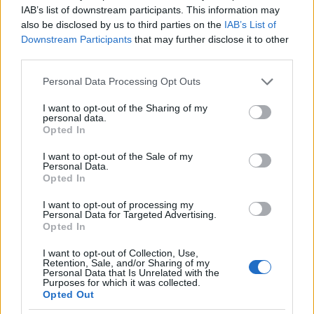
7.-én, pénteken a Magyar Régészeti és
IAB’s list of downstream participants. This information may
Művészettörténeti Társulat a fémkeresős műszerek
also be disclosed by us to third parties on the
IAB’s List of
használatával foglalkozó vitaülésén, ahol e poszt
Downstream Participants
that may further disclose it to other
szerzője valamint én is előadok.
third parties.
Please note that this website/app uses one or more Google
Az ülés programját hamarosan itt is közzétesszük.
Personal Data Processing Opt Outs
services and may gather and store information including but
not limited to your visit or usage behaviour. You may click to
I want to opt-out of the Sharing of my
personal data.
grant or deny consent to Google and its third-party tags to
Opted In
Etzilbvrg
use your data for below specified purposes in below Google
16 éve
consent section.
I want to opt-out of the Sale of my
Personal Data.
@Etzilbvrg
:
Opted In
És mivel baromira sikerült belerondítani a posztba,
ismételten feltenném a sokkal inkább témába vágó
I want to opt-out of processing my
Personal Data for Targeted Advertising.
kérdést:
Opted In
- Azt lehet-e tudni, hogy a szem tausírozással történő
kivitelezése egy adott fémműves korszakra jellemző
I want to opt-out of Collection, Use,
Retention, Sale, and/or Sharing of my
a római korban, vagy ezt hosszabban elnyúló
Personal Data that Is Unrelated with the
szakaszban alkalmazták, így a szűkebb datálásra
Purposes for which it was collected.
Opted Out
nem alkalmas technika?
- Van-e a díszítésen, esztétikumon kívül más oka