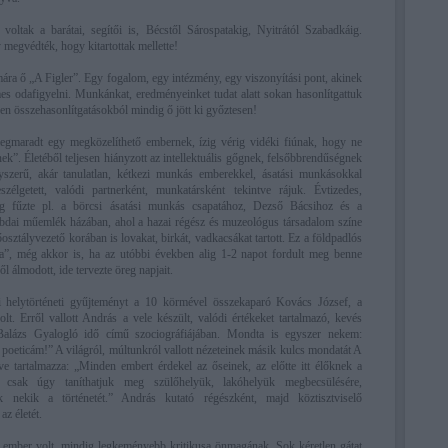
oltak a barátai, segítői is, Bécstől Sárospatakig, Nyitrától Szabadkáig.
 megvédték, hogy kitartottak mellette!
ára ő „A Figler”. Egy fogalom, egy intézmény, egy viszonyítási pont, akinek
s odafigyelni. Munkánkat, eredményeinket tudat alatt sokan hasonlítgattuk
zen összehasonlítgatásokból mindig ő jött ki győztesen!
maradt egy megközelíthető embernek, ízig vérig vidéki fiúnak, hogy ne
k”. Életéből teljesen hiányzott az intellektuális gőgnek, felsőbbrendűségnek
yszerű, akár tanulatlan, kétkezi munkás emberekkel, ásatási munkásokkal
élgetett, valódi partnerként, munkatársként tekintve rájuk. Évtizedes,
tság fűzte pl. a börcsi ásatási munkás csapatához, Dezső Bácsihoz és a
abdai műemlék házában, ahol a hazai régész és muzeológus társadalom színe
őosztályvezető korában is lovakat, birkát, vadkacsákat tartott. Ez a földpadlós
na”, még akkor is, ha az utóbbi években alig 1-2 napot fordult meg benne
ől álmodott, ide tervezte öreg napjait.
ci helytörténeti gyűjteményt a 10 körmével összekaparó Kovács József, a
olt. Erről vallott András a vele készült, valódi értékeket tartalmazó, kevés
Balázs Gyalogló idő című szociográfiájában. Mondta is egyszer nekem:
 poeticám!” A világról, múltunkról vallott nézeteinek másik kulcs mondatát A
ve tartalmazza: „Minden embert érdekel az őseinek, az előtte itt élőknek a
t csak úgy taníthatjuk meg szülőhelyük, lakóhelyük megbecsülésére,
ük nekik a történetét.” András kutató régészként, majd köztisztviselő
az életét.
 ember volt, mindig legkeményebb kritikusa önmagának. Sok kéretlen gátat