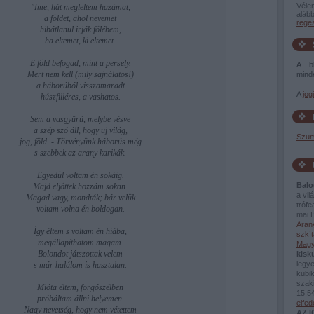
Véle
"Ime, hát megleltem hazámat,
alább
a földet, ahol nevemet
rege
hibátlanul irják fölébem,
ha eltemet, ki eltemet.
E föld befogad, mint a persely.
A bl
Mert nem kell (mily sajnálatos!)
minde
a háborúból visszamaradt
A
jog
húszfilléres, a vashatos.
Sem a vasgyűrű, melybe vésve
a szép szó áll, hogy uj világ,
Szum
jog, föld. - Törvényünk háborús még
s szebbek az arany karikák.
Egyedül voltam én sokáig.
Balo
Majd eljöttek hozzám sokan.
a vi
Magad vagy, mondták; bár velük
tróf
voltam volna én boldogan.
mai B
Aran
Így éltem s voltam én hiába,
szkít
megállapíthatom magam.
Magy
Bolondot játszottak velem
kisk
legy
s már halálom is hasztalan.
kubik
szaki
Mióta éltem, forgószélben
15:5
próbáltam állni helyemen.
elfe
Nagy nevetség, hogy nem vétettem
AZ 