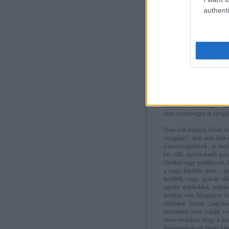
rendkívül büszke apa, aki 
authenti
sikereiket, csínytevéseike
lecsúszott, zsinóros szemü
szemek. A nőknek szánt re
kolléga és barát.
Utóbbi két csoport, vagyis
Kárhoztattuk is ezért eleg
volt szó. Mániákus volt,
eszköz volt, hanem valami
az a közérdek, amiért akart
emlékezne pl. a tőle éjnek
köztisztviselői esküjét. Va
ezen szemüvegen át vizsgál
Nem volt könnyű főnök és 
vizsgáján”, akin nem látta 
a tisztességtelenek, az önz
kis stílű, nyerészkedő pus
főnökei vagy politikusok, k
a maga kijelölte úton – gy
kerülték, vagy gyáván elá
egyéni érdekekkel, politi
kezdeni vele. Magányos ha
oldalakat furcsa „nagyk
bosszantót nem csinált, c
merte mondani, hogy a kirá
fenyegetéseknek fittyet há