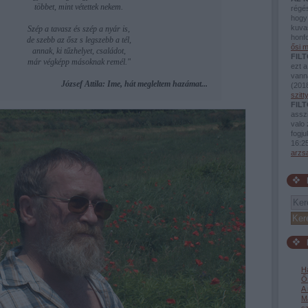
többet, mint vétettek nekem.
régé
hogy 
kuva
Szép a tavasz és szép a nyár is,
honfo
de szebb az ősz s legszebb a tél,
ősi m
annak, ki tűzhelyet, családot,
FILT
már végképp másoknak remél."
ezt a
vann
József Attila: Ime, hát megleltem hazámat...
(
2018
szit
FILT
assz
valo 
fogj
16:2
arzs
H
Ős
A 
Ma