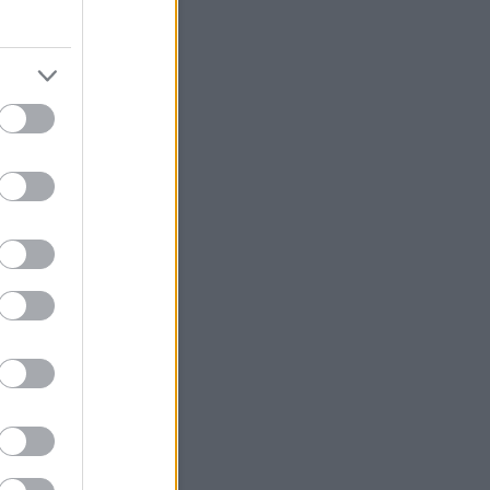
rrégészeti blog
égészeti blog
szképzés Angliában
 nyelvi blog
gtábla, papírusz
énelem mindenkinek
 és rendvédelem blog
blog
Off topic blogajánló
cal biomass
év Észak-Kínában
yelv
Archívum
április
(
1
)
 január
(
1
)
 december
(
1
)
 szeptember
(
3
)
április
(
2
)
 január
(
2
)
 november
(
2
)
 október
(
1
)
 szeptember
(
3
)
július
(
1
)
június
(
3
)
bb
...