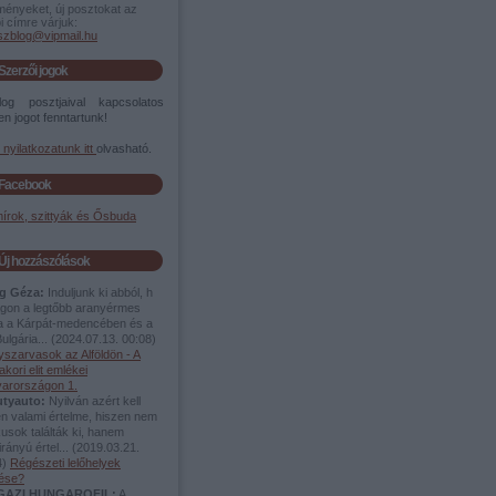
ményeket, új posztokat az
i címre várjuk:
szblog@vipmail.hu
Szerzői jogok
og posztjaival kapcsolatos
n jogot fenntartunk!
i nyilatkozatunk itt
olvasható.
Facebook
írok, szittyák és Ősbuda
Új hozzászólások
g Géza:
Induljunk ki abból, h
lágon a legtőbb aranyérmes
ea a Kárpát-medencében és a
ulgária...
(
2024.07.13. 00:08
)
yszarvasok az Alföldön - A
akori elit emlékei
arországon 1.
utyauto:
Nyilván azért kell
en valami értelme, hiszen nem
usok találták ki, hanem
rányú értel...
(
2019.03.21.
4
)
Régészeti lelőhelyek
dése?
IGAZI HUNGAROFIL:
A