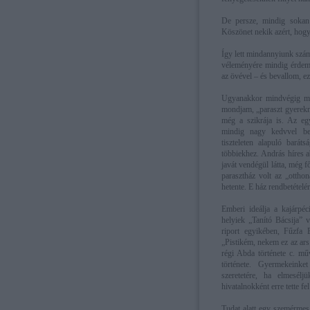
De persze, mindig sokan v
Köszönet nekik azért, hogy
Így lett mindannyiunk szám
véleményére mindig érdeme
az övével – és bevallom, e
Ugyanakkor mindvégig meg
mondjam, „paraszt gyerekne
még a szikrája is. Az eg
mindig nagy kedvvel besz
tiszteleten alapuló bará
többiekhez. András híres 
javát vendégül látta, még f
parasztház volt az „ottho
hetente. E ház rendbetételér
Emberi ideálja a kajárpé
helyiek „Tanító Bácsija” v
riport egyikében, Fűzfa 
„Pistikém, nekem ez az ars
régi Abda története c. mű
története. Gyermekeinke
szeretetére, ha elmesélj
hivatalnokként erre tette fel 
Tudat alatt egy szemérmes