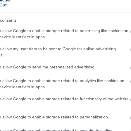
k, amelytől rá oly jellemző módon vált meg 2009-ben, annak tehetetlensége
Out
Búvá
ltságában.
Légir
Régé
hetetlen mennyisége, mind pedig magas minősége, úttörő jellege miatt mi
Latin
consents
i és irigyelni tudtunk, a hivatalosságok igen szűkmarkúan jutalmazták. E
Agya
y 1987-es Miniszteri Dicsérő Oklevelet sorolhatunk fel. Emberfeletti
Tört
o allow Google to enable storage related to advertising like cookies on
Had-
hatalmasságokkal is szembemenni kész küzdelme, persze, mindenkinek
Ókor
evice identifiers in apps.
civil szervezet, a Város- és Faluvédők Szövetsége látta fontosnak, hogy
Díjat adományozzon, mondván „A KÖH Soproni Irodájának vezetőjeként
zik a nyugat-dunántúli régióban az épített örökség megőrzésében.”. Mi,
o allow my user data to be sent to Google for online advertising
v régész felügyelőjének” választottuk meg – ez persze, semmit sem jelent. És
s.
en.
Criti
Egy 
Rapn
to allow Google to send me personalized advertising.
***
ékelés. (Jobb esetben) ezt írják majd meg a lapok. Mi meg itt állunk a nyitott
o allow Google to enable storage related to analytics like cookies on
k, munkatársak. Itt állunk bénán és értetlenül, szinte még fel sem fogva, mi
2013 
evice identifiers in apps.
ünk:
2013
2012
2012
rás.
o allow Google to enable storage related to functionality of the website
2012 
2012
lyen nincsen! Nem vagyunk már az Általa úgy szeretett bronzkorban, amikor
2011
 aggastyánnak számított! Ez egyszerűen nem érvényes! Legszívesebben azt
2011
 békén azzal a baromsággal, hogy meghalt! A halál lenne az utolsó fogalom,
o allow Google to enable storage related to personalization.
2011
lkuvást nem ismerve dolgozó Barátunkról bárkinek is eszébe juthatott!
2011 
2011 
Tová
o allow Google to enable storage related to security, including
ég ma is, még itt is elmosolyodunk. A nagy fiaira, Benedekre és Andrásra