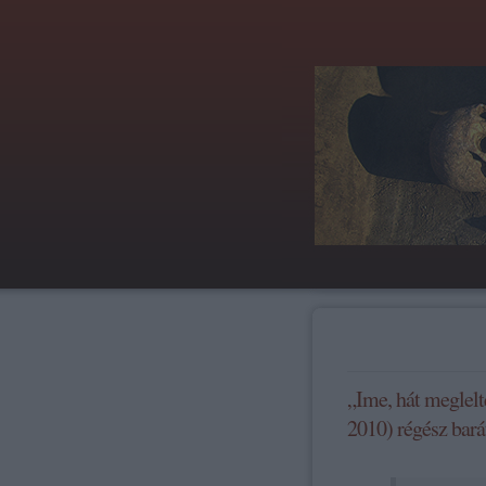
„Ime, hát meglelt
2010) régész bará