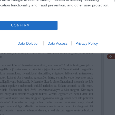
a jóbarátoknak csendesen, de látható örömmel sorolja a srácok viselt dolgait,
cation functionality and fraud prevention, and other user protection.
t. Vagy eszünkbe jutnak a nagy és komoly baráti beszélgetések. Az orra végéig
veg, az elnyűtt, drapp kötött mellény, a nadrágtartó. A hunyorogva mosolygó
ngeteg bók, a táncparkettet szigorúan az utolsók egyikeként elhagyó, vidám
RSS 
beje
Atom
CONFIRM
beje
 a közeli és távolabbi kollégák, barátok csapata Andrásnál szinte egybeesett.
et. „Munkamániás!” – mondtuk rá sokan. Pedig valójában egyáltalán nem erről
 ez kétségtelen. De amit mániákusan szeretett az NEM a munka, vagyis az
 sokkal magasztosabb, maga a cél: a régészet és a műemlékvédelem. Ez volt
Data Deletion
Data Access
Privacy Policy
 is és tudott is sokat-sokat dolgozni. Hét végén is, éjjel is, ha kellett. Ki ne
 idején kapott telefonokra, „Fa” aláírású e-mailekre. András komolyan vette
lóban szolgálta a közjót, a közérdeket. Munkatársait és tárgyaló partnereit is
ta.
nem volt könnyű beosztott sem. Aki „nem ment át” András fenti „szubjektív
legalább a jó szándékot, az akarást - jajj volt annak! Nem állhattak meg előtte
ők, a hatalmukkal, hivatalukkal visszaélők, a régészeti lelőhelyek, műemlékek
ztítói, kufárai. Az ilyeneket egyszerűen leírta, semmibe vette, legyenek azok
ollégák vagy befektetők. Kikerülte őket és tántoríthatatlanul menetelt tovább
akran cipelve a másoknak dukáló terheket is. Sokan tartottak is tőle ezért,
rulták, fűrészelték, ahol érték, összemosolyogva a háta mögött. Kicsinyes
kusi mutyikkal átszőtt világunk felkent vezetői egyszerűen nem tudtak mit
rcosként képes volt arra, hogy az egymással amúgy szóba sem álló politikai
oalícióba” tömörítse – maga ellen. Pedig semmi különöset vagy direkt
supán tette a dolgát. Mindig pontosan a nevén tudta nevezni a dolgokat. Ki
ly meztelen - minden ellenszél dacára, a neki címzett, egyre kevésbé burkolt
nyva.