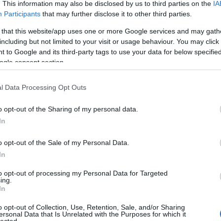
(
5
)
m
. This information may also be disclosed by us to third parties on the
IA
felületű régészeti lelőhelyek dokumentálásának új igényeit felmérve, 1995-
mitol
Participants
that may further disclose it to other third parties.
(
3
)
m
tikus végzettséget szerzett a BME Építőmérnöki Karán. (Természetesen
nekr
ásatásokat sem szüneteltethette…)
neoli
 that this website/app uses one or more Google services and may gath
núbi
nyír
sa alatt különféle régészeti korszakot érintő,
közel félszáz ásatást végzett
,
including but not limited to your visit or usage behaviour. You may click 
örök
ülettel. Folyamatosan végzett terepbejárásainak, helyszíni szemléinek számát
oszt
 to Google and its third-party tags to use your data for below specifi
nne felmérni. Ebben az őrült rohanásban viszonylag kevesebb ideje, energiája
pilis
(
prog
ogle consent section.
ldolgozására, közzétételére. 1998-2002 közt OTKA támogatással végezte a Győr-
régé
 őskori települések feldolgozásán. Ásatásaihoz képest igen kevés cikket írt,
(
2
)
r
sokat idézett darabjai az őskoros szakirodalomnak. Szeretett csapatban
sáro
(
30
)
i, előadásai
szinte egytől egyig társszerzőkkel együtt születtek. Nem „ült” az
l Data Processing Opt Outs
száz
éggel adott át közlésre bármilyen anyagot az arra hivatottabbaknak.
szék
szen
o opt-out of the Sharing of my personal data.
(
1
)
s
fordulópontot hozott András életében: a Kulturális Örökség Igazgatósága
szol
től a KÖI Szombathelyi Regionális Irodájának lett első, alapító vezetője. Ez
In
szud
ladatok elé állította, - a semmiből kellett intézményt gründolnia, elég komoly
(
9
)
t
kor
(
 ásatási helyszínek után most az íróasztalnál kellett helyt állnia. E kihívásnak
(
22
)
gszokott módon, magas színvonalon megfelelt. A 2001-től újból megváltozott
o opt-out of the Sale of my Personal Data.
vend
űemlékvédelemmel és műtárgyakkal is foglalkozó Kulturális Örökségvédelmi
régé
In
(
1
)
C
at-magyarországi) Irodáját vezette. Újból tíz, kemény munkával töltött,
következett. András az eddig sem csekély munkatempóját fokozva, immár
to opt-out of processing my Personal Data for Targeted
léki problémáira is figyelve dolgozott, robotolt tovább. Következetes,
ing.
s, ellentmondást nem tűrő, elkötelezett örökségvédő, határozott vezető volt.
Régé
In
, amelyből irodavezetőként bőven kijutott neki. De Ő viselte egyenességének
Ásat
 is.
Magy
o opt-out of Collection, Use, Retention, Sale, and/or Sharing
ársaság – Magyar Múzeumi Egyesületnek és a Ny-Dunántúli Regionális
ersonal Data that Is Unrelated with the Purposes for which it
lected.
 régió Közkincs Bizottságának. Egyik kezdeményezője és alapító tagja volt a