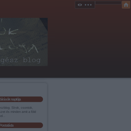
Sírásók naplója
szblog. Sírok, csontok,
zet és minden amit a föld
el...
Postaláda