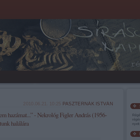
2010.06.21. 10:25
PASZTERNÁK ISTVÁN
em hazámat...” - Nekrológ Figler András (1956-
Régé
régés
tunk halálára
nyelt 