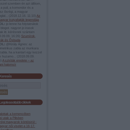
sszel szemben én azt állítom,
a puli, a komondor és a
sz ősrégi, a magyar
glal...
(
2018.12.16. 11:10
)
Az
agyar kutyafajták legendája
OL:
jo lenne ha folytatnátok
 blogot. nagyon jo irasok
ak itt. kérésnek szántam
.09.09. 16:26
)
Szumírok,
tyák és Ősbuda
OL:
@Király Ágnes: az
imetrikus zabla az munkara
zabla. ha a kantart egy kezzel
uk huzamo...
(
2018.09.09.
5
)
A szkíták eredete – az
ani halomsír
Keresés
Legolvasottabb cikkek
alottak a kemencében
i utak a Pilisben
régi magyarok köntösirül -
gyar női viselet a 16-17.