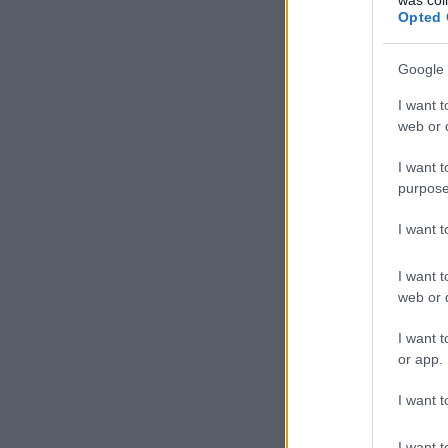
Magyar Régész Szövetségne
Opted 
miatti nagy-nagy kiábrándu
Munkáját, melyet mind hi
Google 
valamennyien csak csodáln
tekintetben mindössze eg
I want t
munkatempója, a világi 
web or d
feltűnt… Mégis csak egy 
Andrásnak Podmaniczky-
kiemelkedő szerepet játs
I want t
munkatársai, pár éve az „é
purpose
most már úgy is késő mind
I want 
Eddig a szikár, szakmai ért
I want t
sír körül, rokonok, baráto
web or d
zajlik épp velünk, körülött
Halva fekszik előttünk And
I want t
or app.
De hiszen ez nem lehet! I
egy 54 éves ember majdnem
kiáltanánk: hagyjanak már
I want t
ami folyton tevékeny, mega
I want t
Ami eszünkbe jut, attól m