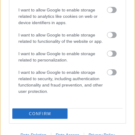
I want to allow Google to enable storage
Honfoglaló harcos tárgyai három
related to analytics like cookies on web or
dimenzióban
device identifiers in apps.
I want to allow Google to enable storage
related to functionality of the website or app.
Megmentett örökség - kiállításajánló
I want to allow Google to enable storage
related to personalization.
I want to allow Google to enable storage
Fémkeresőzésről az MTV1-en
related to security, including authentication
functionality and fraud prevention, and other
user protection.
Nyolc rejtélyes holttest - Egy Tisza-parti
település sorsa a hun korban
CONFIRM