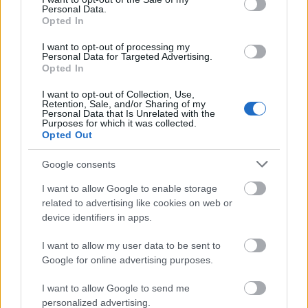
kötetben is megismerhetünk
. Ha kedvünk van egy
Personal Data.
Opted In
harmadik, szellemi útra a koponyától az arcig, a
tudománytól a művészetig.
I want to opt-out of processing my
Personal Data for Targeted Advertising.
A kiállítás még négy napig, november 27-éig
Opted In
tekinthető meg a Képzőművészek és Iparművészek
I want to opt-out of Collection, Use,
Szövetségének kiállítótermében (1061 Bp. Andrássy
Retention, Sale, and/or Sharing of my
út 6. I. em.).
Personal Data that Is Unrelated with the
Purposes for which it was collected.
Opted Out
Google consents
I want to allow Google to enable storage
related to advertising like cookies on web or
Címkék:
hírek
tudomány
régészet
kiállítás
antropológia
device identifiers in apps.
középkor
könyvajánló
sír
hulla
kunok
I want to allow my user data to be sent to
Google for online advertising purposes.
I want to allow Google to send me
Ajánlott bejegyzések:
personalized advertising.