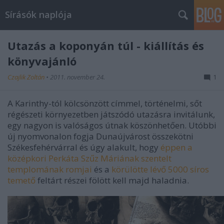
Sírásók naplója
Utazás a koponyán túl - kiállítás és
könyvajánló
Czajlik Zoltán
•
2011. november 24.
1
A Karinthy-tól kölcsönzött címmel, történelmi, sőt
régészeti környezetben játszódó utazásra invitálunk,
egy nagyon is valóságos útnak köszönhetően. Utóbbi
új nyomvonalon fogja Dunaújvárost összekötni
Székesfehérvárral és úgy alakult, hogy
éppen a
középkori Perkáta Szűz Máriának szentelt
templomának romjai
és a
körülötte lévő 5000 síros
temető
feltárt részei fölött kell majd haladnia.