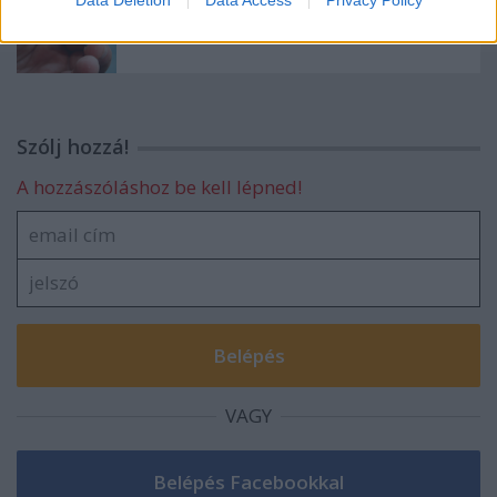
Data Deletion
Data Access
Privacy Policy
Két ujjnyi történelem
Szólj hozzá!
A hozzászóláshoz be kell lépned!
VAGY