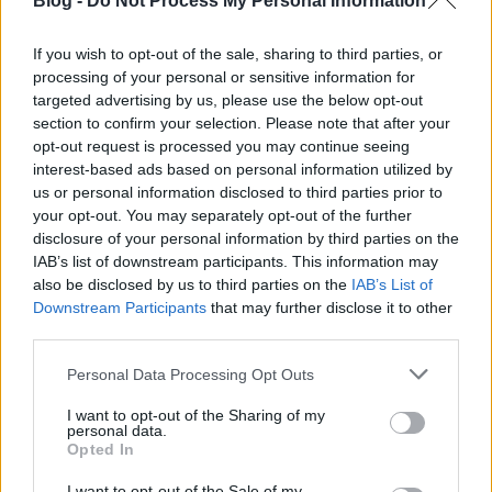
Blog -
Do Not Process My Personal Information
rekonstrukciói, művészi feldolgozásai, kötetei révén
nem ismeretlen régész körökben, de csak kevesen
tudják róla, hogy a koponyákat is rekonstrukciós
If you wish to opt-out of the sale, sharing to third parties, or
elképzelései körébe vonta.
processing of your personal or sensitive information for
targeted advertising by us, please use the below opt-out
A korábban Árpás Károly és mások által megkezdett
section to confirm your selection. Please note that after your
kísérletezésből a perkátai ásatás 5000 sírja
opt-out request is processed you may continue seeing
„provokált” kutatási programot. Igazi egyetemi
interest-based ads based on personal information utilized by
us or personal information disclosed to third parties prior to
munkaként persze az oktatásba is bekerült, nemcsak
your opt-out. You may separately opt-out of the further
a Tanszék oktatói, hanem hallgatói is részt vettek az
disclosure of your personal information by third parties on the
„utazásban”, aminek eredményeképpen
IAB’s list of downstream participants. This information may
megelevenedtek a középkori perkátai emberek arcai.
also be disclosed by us to third parties on the
IAB’s List of
Downstream Participants
that may further disclose it to other
Kiugró járomcsontú keleties férfiak és asszonyok
third parties.
mellett egy-egy északi vonású szépség, vagy éppen
betegségtől eltorzított emberfej. Az anatómia
Please note that this website/app uses one or more Google
Personal Data Processing Opt Outs
szabályai szerint, figyelemre méltó munkák
services and may gather and store information including but
születtek, amelyeket a Magyar Képzőművészek
not limited to your visit or usage behaviour. You may click to
I want to opt-out of the Sharing of my
personal data.
Szövetsége és az Itthon Európában a Művészetért
grant or deny consent to Google and its third-party tags to
Opted In
Közhasznú Alapítvány jóvoltából kiállításon,
a
use your data for below specified purposes in below Google
Semmelweis Kiadó közreműködésével pedig
consent section.
I want to opt-out of the Sale of my