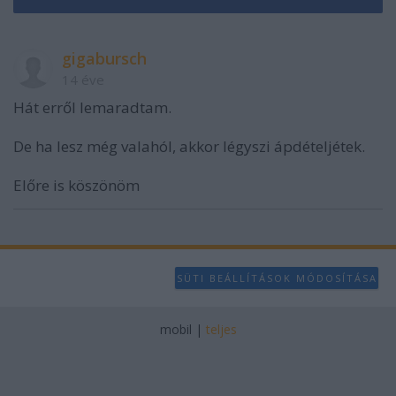
gigabursch
14 éve
Hát erről lemaradtam.
De ha lesz még valahól, akkor légyszi ápdételjétek.
Előre is köszönöm
SÜTI BEÁLLÍTÁSOK MÓDOSÍTÁSA
mobil
|
teljes