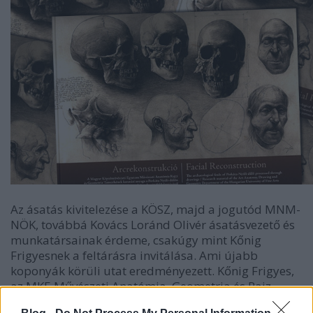
Az ásatás kivitelezése a KÖSZ, majd a jogutód MNM-
NÖK, továbbá Kovács Loránd Olivér ásatásvezető és
munkatársainak érdeme, csakúgy mint Kőnig
Frigyesnek a feltárásra invitálása. Ami újabb
koponyák körüli utat eredményezett. Kőnig Frigyes,
az MKE Művészeti Anatómia, Geometria és Rajz
Tanszék professzora (és az egyetem rektora) vár-