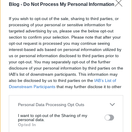
Hivatal megszüntetéséről
Blog -
Do Not Process My Personal Information
cikkajánló
If you wish to opt-out of the sale, sharing to third parties, or
Sírásók naplója
•
2012. szeptember 25.
7
processing of your personal or sensitive information for
targeted advertising by us, please use the below opt-out
Szeptember első napjaiban
a kormányzat úgy
section to confirm your selection. Please note that after your
döntött
, hogy megszünteti a Kulturális
opt-out request is processed you may continue seeing
Örökségvédelmi Hivatalt. Bár L. Simon László,
interest-based ads based on personal information utilized by
us or personal information disclosed to third parties prior to
kultúráért ...
your opt-out. You may separately opt-out of the further
disclosure of your personal information by third parties on the
IAB’s list of downstream participants. This information may
also be disclosed by us to third parties on the
IAB’s List of
Downstream Participants
that may further disclose it to other
third parties.
Please note that this website/app uses one or more Google
Personal Data Processing Opt Outs
services and may gather and store information including but
not limited to your visit or usage behaviour. You may click to
I want to opt-out of the Sharing of my
personal data.
grant or deny consent to Google and its third-party tags to
Opted In
use your data for below specified purposes in below Google