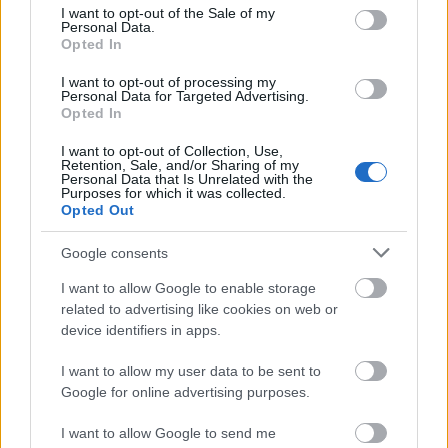
consent section.
I want to opt-out of the Sale of my
Régészet a levegőből
Personal Data.
Opted In
Sírásók naplója
•
2012. szeptember 24.
0
I want to opt-out of processing my
Personal Data for Targeted Advertising.
Opted In
I want to opt-out of Collection, Use,
Retention, Sale, and/or Sharing of my
Personal Data that Is Unrelated with the
Purposes for which it was collected.
Opted Out
Google consents
I want to allow Google to enable storage
related to advertising like cookies on web or
device identifiers in apps.
Se régészet, se útépítés
I want to allow my user data to be sent to
Google for online advertising purposes.
Sírásók naplója
•
2012. szeptember 24.
1
I want to allow Google to send me