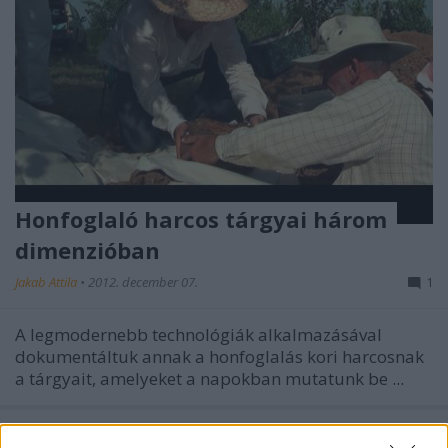
Honfoglaló harcos tárgyai három
dimenzióban
Jakab Attila
•
2012. december 07.
1
A legmodernebb technológiák alkalmazásával
dokumentáltuk annak a honfoglalás kori harcosnak
a tárgyait, amelyeket a napokban mutatunk be
...
Két írás a Kulturális Örökségvédelmi