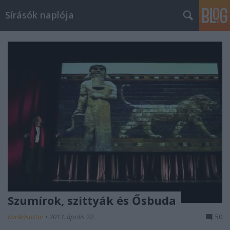
Sírásók naplója
Szumírok, szittyák és Ősbuda
Karikásostor
•
2013. április 22.
50