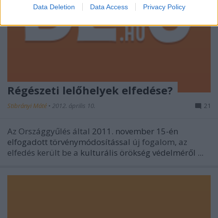
Data Deletion
Data Access
Privacy Policy
Régészeti lelőhelyek elfedése?
Stibrányi Máté
•
2012. április 10.
21
Az Országgyűlés által
2011. november 15-én
elfogadott törvénymódosítással
új fogalom, az
elfedés került be a
kulturális örökség védelméről ...