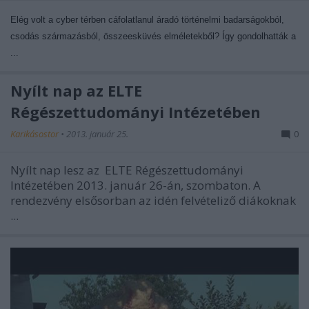
Elég volt a cyber térben cáfolatlanul áradó történelmi badarságokból,
csodás származásból, összeesküvés elméletekből? Így gondolhatták a
...
Nyílt nap az ELTE
Régészettudományi Intézetében
Karikásostor
•
2013. január 25.
0
Nyílt nap lesz az ELTE Régészettudományi
Intézetében 2013. január 26-án, szombaton. A
rendezvény elsősorban az idén felvételiző diákoknak
...