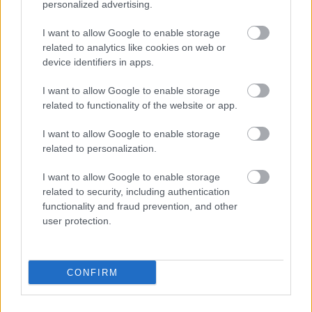
personalized advertising.
Megmentett örökség - kiállításajánló
I want to allow Google to enable storage
related to analytics like cookies on web or
Sírásók naplója
•
2012. április 23.
1
device identifiers in apps.
Alig egy hétig látható az Országházban
az a kiállítás
I want to allow Google to enable storage
, amely elsősorban az elmúlt tíz év nagy
related to functionality of the website or app.
építkezéseihez kapcsolódó ásatásokon ...
I want to allow Google to enable storage
related to personalization.
I want to allow Google to enable storage
related to security, including authentication
functionality and fraud prevention, and other
user protection.
CONFIRM