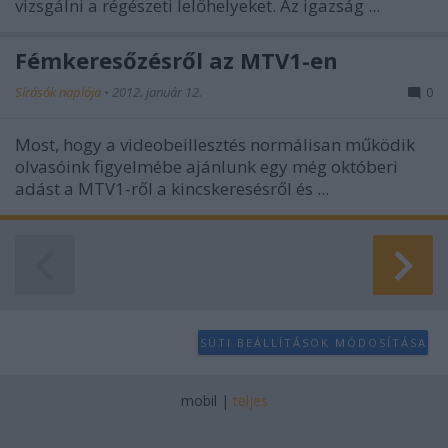
vizsgálni a régészeti lelőhelyeket. Az igazság ...
Fémkeresőzésről az MTV1-en
Sírásók naplója
•
2012. január 12.
0
Most, hogy a videobeillesztés normálisan működik
olvasóink figyelmébe ajánlunk egy még októberi
adást a MTV1-ről a kincskeresésről és ...
SÜTI BEÁLLÍTÁSOK MÓDOSÍTÁSA
mobil
|
teljes