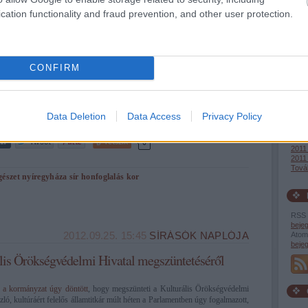
Egy 
cation functionality and fraud prevention, and other user protection.
Rapn
2013 
CONFIRM
2013
2012
2012
2012 
2012
Data Deletion
Data Access
Privacy Policy
2011
2011
2011
Tetszik
0
2011 
2011 
Tová
gészet
nyíregyháza
sír
honfoglalás kor
RSS 
beje
2012.09.25. 15:45
SÍRÁSÓK NAPLÓJA
Atom
beje
ális Örökségvédelmi Hivatal megszüntetéséről
n
a kormányzat úgy döntött
, hogy megszünteti a Kulturális Örökségvédelmi
ló, kultúráért felelős államtitkár múlt héten a Parlamentben úgy fogalmazott,