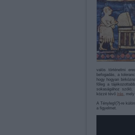
valós történelmi er
befogadás, a toleranc
hogy hogyan birkózna
főleg a tájékozottab
sokaságához szóló; i
közzé tévő
írás
, mely
A Tényleg!(?)-re kül
a figyelmet.