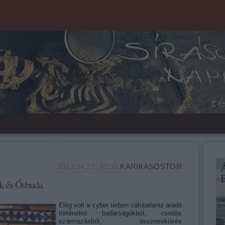
2013.04.22. 10:35
KARIKÁSOSTOR
ák és Ősbuda
Elég volt a cyber térben cáfolatlanul áradó
történelmi badarságokból, csodás
származásból, összeesküvés