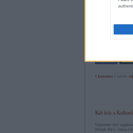
authenti
tovább »
1
komment
Címkék:
ré
Két írás a Kultur
Szeptember első napjaiba
Hivatalt. Bár L. Simon Lász