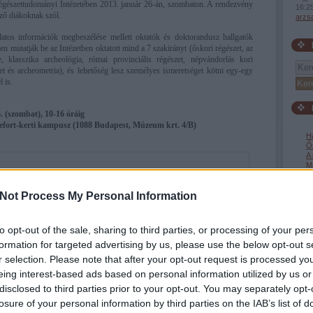
gészettudományi Intézetében 2013. január 26-án, szombaton. A rendezvény
16:2
iző diákoknak szól.
arzs
atos információk megbeszélése mellett oktatók és doktorandusz hallgatók
n mutatják be az Intézetben oktatott mind a 7 szakirányt (őskori régészet, az
, klasszika archeológia, római provinciális régészet, népvándorlás kori
et és archeometria), és lehetőség lesz személyes ismeretséget kötni egy-egy
l is.
. (szombat), 10-16 óráig
fort-kerti kampusz (1088 Budapest, Múzeum krt. 4/B)
H
Ős
A 
Ma
s
Ny
Not Process My Personal Information
Ti
h
M
to opt-out of the sale, sharing to third parties, or processing of your per
formation for targeted advertising by us, please use the below opt-out s
r selection. Please note that after your opt-out request is processed y
afrik
(
16
)
eing interest-based ads based on personal information utilized by us or
(
4
)
á
disclosed to third parties prior to your opt-out. You may separately opt-
(
1
)
b
bron
losure of your personal information by third parties on the IAB’s list of
buda