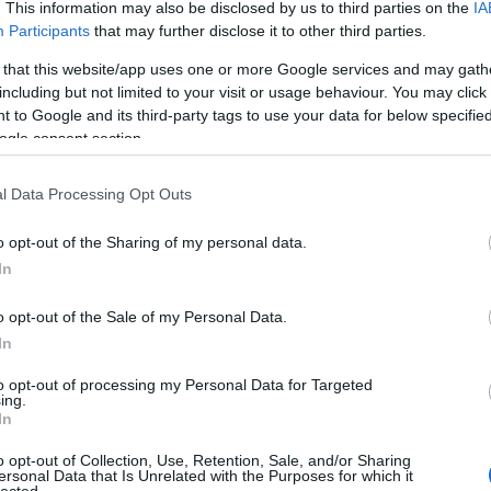
(
9
)
d
. This information may also be disclosed by us to third parties on the
IA
egyi
építé
Participants
that may further disclose it to other third parties.
fémk
fran
 that this website/app uses one or more Google services and may gath
geoló
görö
including but not limited to your visit or usage behaviour. You may click 
hads
(
1
)
h
 to Google and its third-party tags to use your data for below specifi
hulla
(
2
)
i
ogle consent section.
kecs
(
13
)
(
23
)
kisk
l Data Processing Opt Outs
kolos
kopo
kősz
közé
o opt-out of the Sharing of my personal data.
kultu
(
5
)
l
In
(
5
)
m
mitol
(
3
)
m
o opt-out of the Sale of my Personal Data.
nekr
neoli
In
núbi
nyír
örök
to opt-out of processing my Personal Data for Targeted
oszt
pilis
(
ing.
prog
In
régé
(
2
)
r
sáro
o opt-out of Collection, Use, Retention, Sale, and/or Sharing
(
30
)
ersonal Data that Is Unrelated with the Purposes for which it
száz
szék
lected.