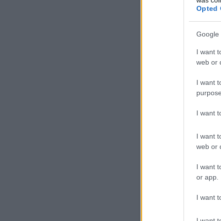
Opted 
Google 
I want t
Szólj hozzá!
Címkék:
p
web or d
I want t
purpose
I want 
Honfoglaló harco
I want t
A legmodernebb technológ
tárgyait, amelyeket a nap
web or d
I want t
or app.
I want t
I want t