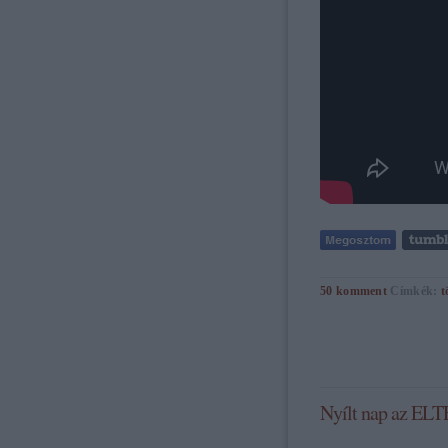
50
komment
Címkék:
t
Nyílt nap az ELT