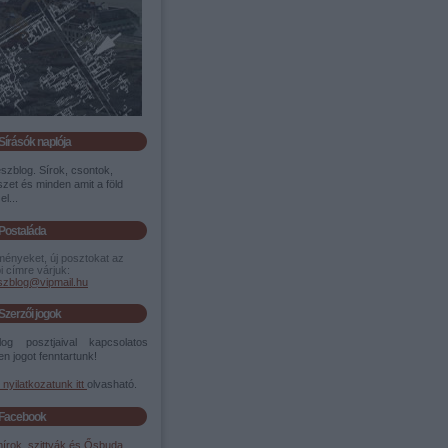
Sírásók naplója
szblog. Sírok, csontok,
zet és minden amit a föld
el...
Postaláda
ményeket, új posztokat az
i címre várjuk:
szblog@vipmail.hu
Szerzői jogok
og posztjaival kapcsolatos
n jogot fenntartunk!
i nyilatkozatunk itt
olvasható.
Facebook
írok, szittyák és Ősbuda