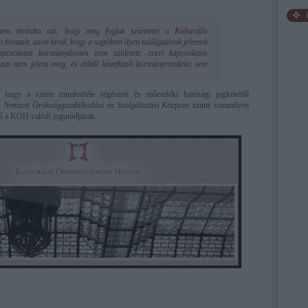
nem mondta azt, hogy meg fogjuk szüntetni a Kulturális
hivatalt, azon kívül, hogy a sajtóban ilyen találgatások jelentek
pcsolatos kormánydöntés nem született, ezzel kapcsolatos
zat nem jelent meg, és ebből következő kormányrendelet sem
hogy a szinte mindenféle régészeti és műemléki hatósági jogkörétől
 Nemzeti Örökséggazdálkodási és Szolgáltatási Központ
szinte semmilyen
tő a KÖH valódi jogutódjának.