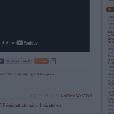
Balo
a vi
tróf
mai B
Aran
szkít
Magy
kisk
legy
kubik
szaki
15:5
elfe
Tetszik
0
AZ 
régé
hogy 
örténelem
tudomány
régészet
linkajánló
kuva
honfo
ősi m
FILT
ezt a
vann
(
2018
2013.01.25. 14:55
KARIKÁSOSTOR
szit
FILT
E Régészettudományi Intézetében
assz
valo 
fogj