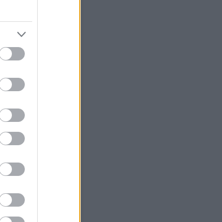
tély
(
4
)
szkíta
(
6
)
szlovákia
zobor
(
2
)
szolgálati
(
3
)
nok
(
1
)
szombathely
(
6
)
án
(
7
)
tatárjárás
(
2
)
templom
ermészettudomány
(
17
)
török
5
)
történelem
(
36
)
tudomány
út
(
3
)
vallás
(
6
)
vaskor
(
11
)
égposzt
(
3
)
viselet
(
2
)
vízalatti
szet
(
6
)
zarándoklat
(
1
)
zene
ímkefelhő
Linkajánló
szeti Magazin
ások Budapesten
ar leletmentés Núbiában
Blogajánló
rrégészeti blog
égészeti blog
szképzés Angliában
 nyelvi blog
gtábla, papírusz
énelem mindenkinek
 és rendvédelem blog
blog
Off topic blogajánló
cal biomass