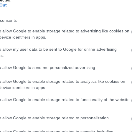
szen
Out
(
1
)
s
szol
szud
(
9
)
t
Tetszik
0
consents
kor
(
(
22
)
vend
o allow Google to enable storage related to advertising like cookies on
régé
rogramajánló
régészet
elte
(
1
)
C
evice identifiers in apps.
o allow my user data to be sent to Google for online advertising
Régé
s.
Ásat
2012.12.07. 09:21
JAKAB ATTILA
Magy
to allow Google to send me personalized advertising.
s tárgyai három dimenzióban
o allow Google to enable storage related to analytics like cookies on
Búvá
iák alkalmazásával dokumentáltuk annak a honfoglalás kori harcosnak a
Légir
okban mutatunk be
Nyíregyházán, a Jósa András Múzeum
új kiállításán.
evice identifiers in apps.
Régé
Latin
Agya
o allow Google to enable storage related to functionality of the website
Tört
Had-
Ókor
o allow Google to enable storage related to personalization.
Criti
o allow Google to enable storage related to security, including