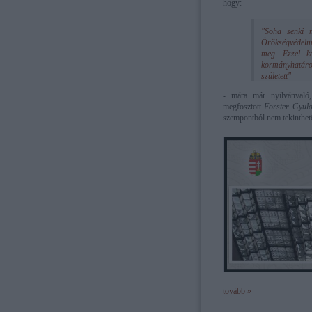
hogy:
"Soha senki 
Örökségvédelmi 
meg. Ezzel ka
kormányhatáro
született"
-
mára már nyilvánvaló, 
megfosztott
Forster Gyula
szempontból nem tekinthe
tovább »