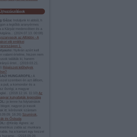
Új hozzászólások
g Géza:
Induljunk ki abból, h
lágon a legtőbb aranyérmes
ea a Kárpát-medencében és a
ulgária...
(
2024.07.13. 00:08
)
yszarvasok az Alföldön - A
akori elit emlékei
arországon 1.
utyauto:
Nyilván azért kell
en valami értelme, hiszen nem
usok találták ki, hanem
rányú értel...
(
2019.03.21.
4
)
Régészeti lelőhelyek
dése?
IGAZI HUNGAROFIL:
A
sszel szemben én azt állítom,
a puli, a komondor és a
sz ősrégi, a magyar
glal...
(
2018.12.16. 11:10
)
Az
agyar kutyafajták legendája
OL:
jo lenne ha folytatnátok
 blogot. nagyon jo irasok
ak itt. kérésnek szántam
.09.09. 16:26
)
Szumírok,
tyák és Ősbuda
OL:
@Király Ágnes: az
imetrikus zabla az munkara
zabla. ha a kantart egy kezzel
uk huzamo...
(
2018.09.09.