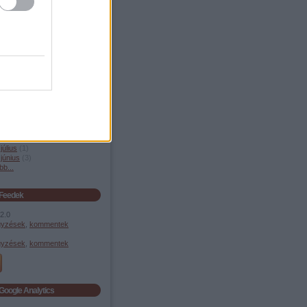
év Észak-Kínában
yelv
Archívum
április
(
1
)
 január
(
1
)
 december
(
1
)
 szeptember
(
3
)
április
(
2
)
 január
(
2
)
 november
(
2
)
 október
(
1
)
 szeptember
(
3
)
július
(
1
)
június
(
3
)
bb
...
Feedek
2.0
gyzések
,
kommentek
gyzések
,
kommentek
Google Analytics