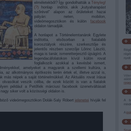
elméletekből? Így gondolhatták a
Tényleg!
(?)
honlap indítói, akik „kutyaharapást
szőrével” alapon az őrületeket hazai
pályán: neten, mobilon,
videómegosztókon és külön
facebook
oldalon támadják.
A honlapot a Történelemtanárok Egylete
indította, elsősorban a fiatalabb
korosztályok részére, szerkesztője és
jelentős részben szerzője Lőrinc László,
Régé
maga is tanár, ismeretterjesztő újságíró. A
régés
legendacáfolatokon kívül külön rovat
nyelt 
foglalkozik azokkal a kevésbé ismert,
edményekkel, amelyeket a magyarok a szellemi kultúra, a
ia, az alkotmányos építkezés terén értek el, illetve azzal is,
Véle
k más népek a saját történelmükkel. Az Aktuális rovat írásai
alább
b olvasókat veszik célba, de ezek között is van a fiatalok
rege
lyen például a Petőfiék márciusi facebook üzenetváltásait
 nagy siker volt a közösségi oldalon is.
önböző videómegosztókon Dolák-Saly Róbert
jelenetei
hívják fel
A bl
minde
A
jog
Szum