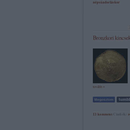
népvándorláskor
Bronzkori kincsek
tovább »
13
komment
Címkék:
r