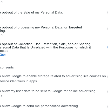
s
In
Ny
Ti
h
o opt-out of the Sale of my Personal Data.
M
Tetszik
0
In
to opt-out of processing my Personal Data for Targeted
skor
középkor
örökségvédelem
bronzkor
népvándorláskor
vaskor
ing.
afrik
(
16
)
In
(
4
)
á
(
1
)
b
bron
o opt-out of Collection, Use, Retention, Sale, and/or Sharing
buda
ersonal Data that Is Unrelated with the Purposes for which it
(
9
)
d
2008.10.07. 20:00
NERYS
lected.
egyi
építé
Out
i
fémk
fran
geoló
görö
consents
A kelták – „Európa vasemberei”, ahogy egy ismeretterjesztő könyv nevezi
hads
őket – méltán híres fémművességét aligha kell bemutatni: gondoljunk csak
(
1
)
h
hulla
korallberakásos sisakjaikra, gazdag vésett díszű kardjaikra, míves
o allow Google to enable storage related to advertising like cookies on
(
2
)
i
fibuláikra, nyakpereceikre, és természetesen…
kecs
evice identifiers in apps.
(
13
)
(
23
)
kisk
o allow my user data to be sent to Google for online advertising
kolos
kopo
s.
kősz
közé
kultu
to allow Google to send me personalized advertising.
(
5
)
l