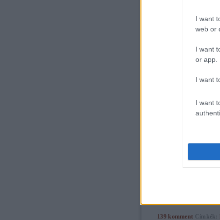
I want t
16
komment
Címkék:
r
web or d
I want t
or app.
I want t
Ami a sírrablásbó
I want t
authenti
tovább »
139
komment
Címkék: