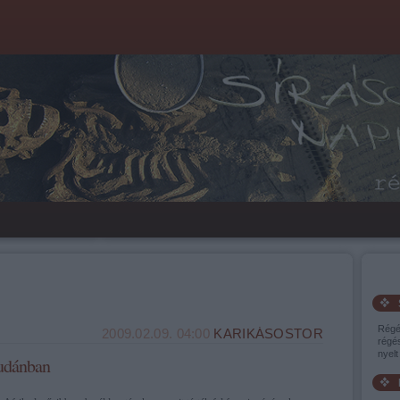
Régé
2009.02.09. 04:00
KARIKÁSOSTOR
régés
nyelt 
udánban