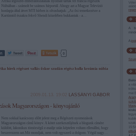
Afrika legősibb emberáldozatának nyomait tárták fel francia régészek
Véle
Núbiában - számolt be számos hírportál. Ahogy azt a Magyar Televízió
alább
rege
honlapja által átvet MTI hírben is olvashatjuk: „Az ősi temetkezésre a
Kartúmtól északra fekvő Shendi közelében bukkantak - a…
A bl
minde
A
jog
Tetszik
0
Szum
rika
hírek
régészet
vallás
őskor
szudán
régész
hulla
kerámia
núbia
Balo
a vi
tróf
mai B
2009.01.13. 19:02
LASSÁNYI GÁBOR
Aran
szkít
ások Magyarországon - könyvajánló
Magy
kisk
legy
Nem sokkal karácsony előtt jelent meg a Régészeti nyomozások
kubik
Magyarországon című könyv. A kötet szerkesztőjének a blogunk címére
szaki
15:5
küldött, lakonikus tömörségű e-mailje után képtelen voltam ellenállni, hogy
elfe
beszerezzem azt.Mit mondjak, nem volt egyszerű a dolgom. Végül nagy…
AZ 