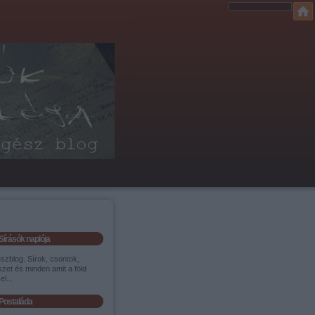
Sírásók naplója
szblog. Sírok, csontok,
zet és minden amit a föld
el...
Postaláda