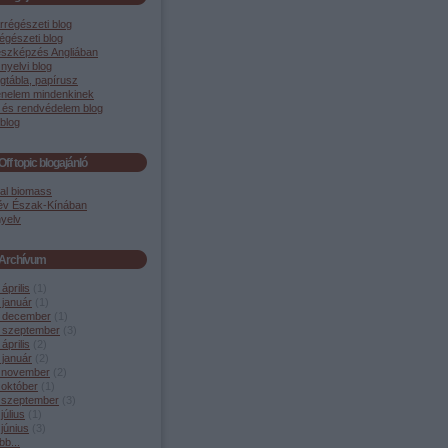
rrégészeti blog
égészeti blog
szképzés Angliában
 nyelvi blog
gtábla, papírusz
énelem mindenkinek
 és rendvédelem blog
blog
Off topic blogajánló
cal biomass
év Észak-Kínában
yelv
Archívum
április
(
1
)
 január
(
1
)
 december
(
1
)
 szeptember
(
3
)
április
(
2
)
 január
(
2
)
 november
(
2
)
 október
(
1
)
 szeptember
(
3
)
július
(
1
)
június
(
3
)
bb
...