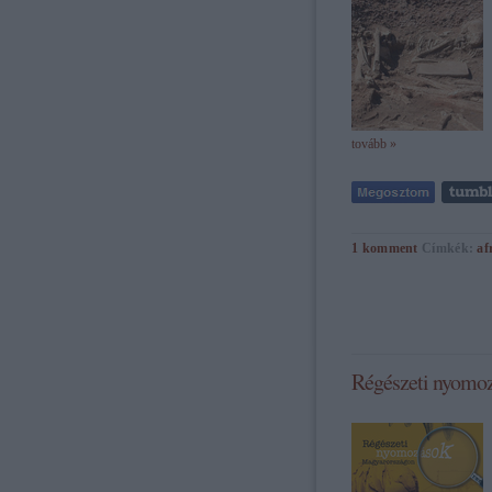
tovább »
1
komment
Címkék:
af
Régészeti nyomoz