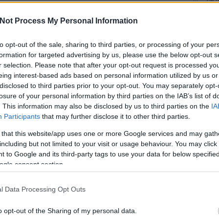
régé
hogy 
Not Process My Personal Information
kuva
honfo
ősi m
FILT
to opt-out of the sale, sharing to third parties, or processing of your per
ezt a
formation for targeted advertising by us, please use the below opt-out s
vann
Tetszik
0
(
2018
r selection. Please note that after your opt-out request is processed y
szit
eing interest-based ads based on personal information utilized by us or
FILT
udomány
régészet
őskor
középkor
könyvajánló
római
régész
assz
disclosed to third parties prior to your opt-out. You may separately opt-
ndorláskor
honfoglalás kor
valo 
losure of your personal information by third parties on the IAB’s list of
fogj
16:2
. This information may also be disclosed by us to third parties on the
IA
arzs
Participants
that may further disclose it to other third parties.
2008.12.27. 13:16
KARIKÁSOSTOR
 that this website/app uses one or more Google services and may gath
including but not limited to your visit or usage behaviour. You may click 
mokat Gyulán
 to Google and its third-party tags to use your data for below specifi
ogle consent section.
Nagyon jó volt néhány napja olvasni azt a hírt, hogy egy gyulai civil
szervezet - helyi gazdákkal összefogva - céljául tűzte ki a város határában
található kunhalmok megmentését. A kezdeményezéshez a végső lökést az
l Data Processing Opt Outs
adta, hogy az év elején, a város környékén egy új…
H
Ős
A 
o opt-out of the Sharing of my personal data.
Ma