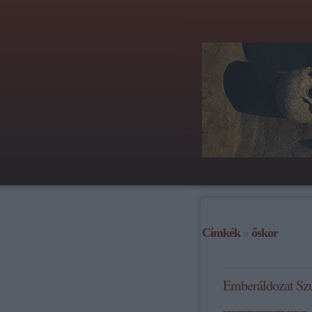
Címkék
»
őskor
Emberáldozat Sz