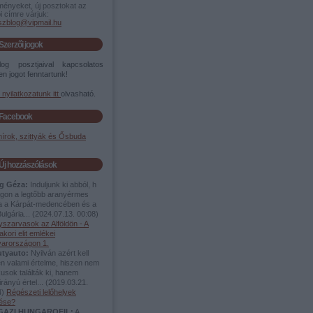
ményeket, új posztokat az
i címre várjuk:
szblog@vipmail.hu
Szerzői jogok
og posztjaival kapcsolatos
n jogot fenntartunk!
i nyilatkozatunk itt
olvasható.
Facebook
írok, szittyák és Ősbuda
Új hozzászólások
g Géza:
Induljunk ki abból, h
lágon a legtőbb aranyérmes
ea a Kárpát-medencében és a
ulgária...
(
2024.07.13. 00:08
)
yszarvasok az Alföldön - A
akori elit emlékei
arországon 1.
utyauto:
Nyilván azért kell
en valami értelme, hiszen nem
usok találták ki, hanem
rányú értel...
(
2019.03.21.
4
)
Régészeti lelőhelyek
dése?
IGAZI HUNGAROFIL:
A