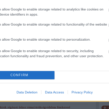
Tetszik
0
(
5
)
m
mitol
(
3
)
m
o allow Google to enable storage related to analytics like cookies on
nekr
neoli
égészet
őskor
kelta
kerámia
vaskor
evice identifiers in apps.
núbi
nyír
örök
o allow Google to enable storage related to functionality of the website
oszt
pilis
(
prog
régé
2008.06.30. 01:00
KOROM ANITA
(
2
)
r
sáro
o allow Google to enable storage related to personalization.
l megmaradt...
(
30
)
száz
szék
o allow Google to enable storage related to security, including
szen
Megdöbbentő hír tűnt fel a napokban a sajtóban és a TV-ben, 50-70 millió
(
1
)
s
cation functionality and fraud prevention, and other user protection.
szol
forint értékű leletanyagot foglalt le a rendőrség egy solymári férfi lakásán. A
szud
40 éves férfi 5-6 éve fosztogatta rendszeresen a hazai lelőhelyeket. A
(
9
)
t
sajtótájékoztatón készült fotók alapján több…
kor
(
(
22
)
vend
régé
CONFIRM
(
1
)
C
Régé
Data Deletion
Data Access
Privacy Policy
Tetszik
0
Ásat
Magy
hírek
régészet
őskor
római
örökségvédelem
fémkereső