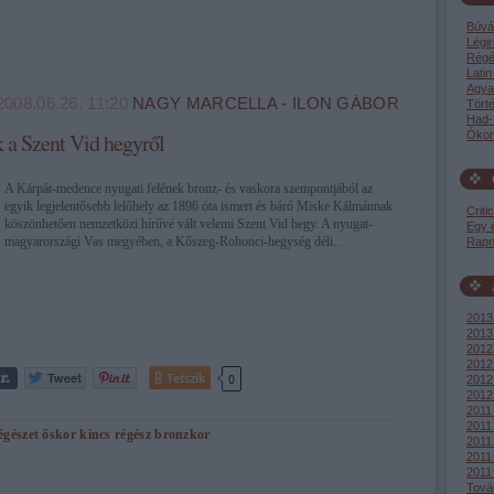
Búvá
Légir
Régé
Latin
Agya
2008.06.26. 11:20
NAGY MARCELLA - ILON GÁBOR
Tört
Had-
 a Szent Vid hegyről
Ókor
A Kárpát-medence nyugati felének bronz- és vaskora szempontjából az
egyik legjelentősebb lelőhely az 1896 óta ismert és báró Miske Kálmánnak
Criti
köszönhetően nemzetközi hírűvé vált velemi Szent Vid hegy. A nyugat-
Egy 
magyarországi Vas megyében, a Kőszeg-Rohonci-hegység déli…
Rapn
2013 
2013
2012
2012
Tetszik
0
2012 
2012
2011
2011
égészet
őskor
kincs
régész
bronzkor
2011
2011 
2011 
Tová