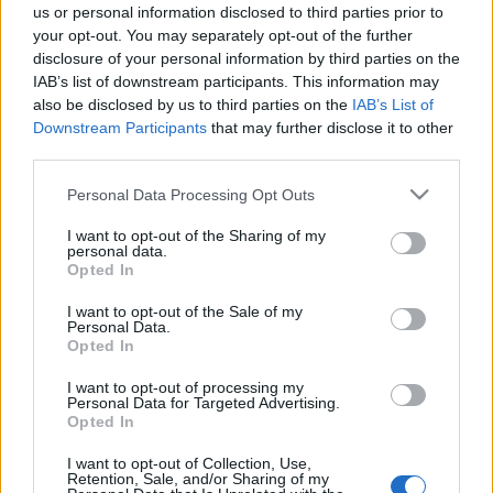
Rácz Zsófia
•
2010. június 22.
13
us or personal information disclosed to third parties prior to
your opt-out. You may separately opt-out of the further
A közelmúltban két, egymással rokon, ritkaság
disclosure of your personal information by third parties on the
számba menő avar kori lelet került napvilágra az
IAB’s list of downstream participants. This information may
ELTE Régészettudományi Intézetének Szolnok és
also be disclosed by us to third parties on the
IAB’s List of
Tolna megyei ásatásain, amelyek a kora középkori
Downstream Participants
that may further disclose it to other
ötvösség emberalakot formázó tárgyai felé
third parties.
fordították a figyelmemet. Az…
Please note that this website/app uses one or more Google
Personal Data Processing Opt Outs
services and may gather and store information including but
Torz koponyák
not limited to your visit or usage behaviour. You may click to
I want to opt-out of the Sharing of my
personal data.
grant or deny consent to Google and its third-party tags to
Opted In
Bernert Zs.
•
2009. május 20.
39
use your data for below specified purposes in below Google
consent section.
I want to opt-out of the Sale of my
Personal Data.
A különböző kultúrákból a régmúlttól egészen
Opted In
napjainkig számos példát említhetünk arra, hogy az
emberek miképp változtatják, alakítják testüket,
I want to opt-out of processing my
egyes testrészeiket. Közismert bizonyos afrikai
Personal Data for Targeted Advertising.
Opted In
törzseknél az ajak és a fülcimpa óriásira tágítása,
vagy a kínai nők…
I want to opt-out of Collection, Use,
Retention, Sale, and/or Sharing of my