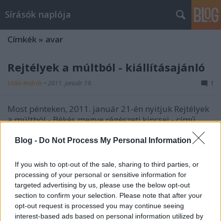
Sírásók naplója
Címkék
»
avar
Rejtélyek a múltból - kiállításajánló
Liska András
•
2011. január 19.
1
Most pénteken, 2011. január 21-én nyitjuk Rejtélyek
a múltból - Békés megye régészeti kincsei - című
kiállításunkat Békéscsabán, a Munkácsy Mihály
Múzeumban.Tárlatunkon egy képzeletbeli ásatási
Blog -
Do Not Process My Personal Information
körútra hívjuk a látogatót, miközben Békés megye
területének…
If you wish to opt-out of the sale, sharing to third parties, or
processing of your personal or sensitive information for
targeted advertising by us, please use the below opt-out
Aranyember, ezüstember,
section to confirm your selection. Please note that after your
bronzember
opt-out request is processed you may continue seeing
interest-based ads based on personal information utilized by