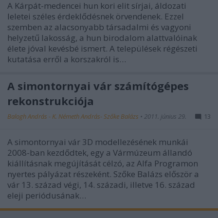
A Kárpát-medencei hun kori elit sírjai, áldozati
leletei széles érdeklődésnek örvendenek. Ezzel
szemben az alacsonyabb társadalmi és vagyoni
helyzetű lakosság, a hun birodalom alattvalóinak
élete jóval kevésbé ismert. A települések régészeti
kutatása erről a korszakról is…
A simontornyai vár számítógépes
rekonstrukciója
Balogh András - K. Németh András- Szőke Balázs
•
2011. június 29.
13
A simontornyai vár 3D modellezésének munkái
2008-ban kezdődtek, egy a Vármúzeum állandó
kiállításnak megújítását célzó, az Alfa Programon
nyertes pályázat részeként. Szőke Balázs először a
vár 13. század végi, 14. századi, illetve 16. század
eleji periódusának…