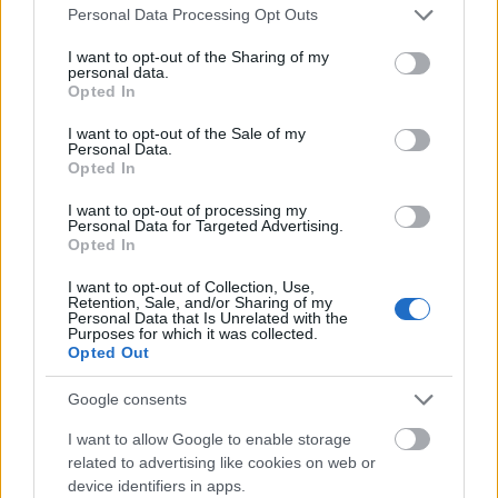
Please note that this website/app uses one or more Google
Pusztulásra ítélt lelőhelyek, "ugrásra kész"
Personal Data Processing Opt Outs
services and may gather and store information including but
buldózerek, megfélemlített kormánytisztviselők - az
not limited to your visit or usage behaviour. You may click to
I want to opt-out of the Sharing of my
fn24.hu újságírója, Varajasi Viktor két részes
personal data.
grant or deny consent to Google and its third-party tags to
interjúban beszélgetett blogunk szerkesztőjével az új
Opted In
use your data for below specified purposes in below Google
régészeti törvényről. Az most megjelent cikket a
consent section.
I want to opt-out of the Sale of my
tervek szerint…
Personal Data.
Opted In
„Nem múlt el nyomtalanul” -
I want to opt-out of processing my
Personal Data for Targeted Advertising.
Honfoglalás kori leletek Pest
Opted In
megyéből
I want to opt-out of Collection, Use,
Retention, Sale, and/or Sharing of my
Sírásók naplója
•
2011. október 10.
7
Personal Data that Is Unrelated with the
Purposes for which it was collected.
Opted Out
Mint korábban mi is hírt adtunk róla, Pest megye
honfoglalás kori gyűjteménye az utóbbi egy évben
Google consents
csodás leletekkel gazdagodott, beruházásoktól és
gazdasági tőkétől függetlenül – elkötelezett civil
I want to allow Google to enable storage
örökségvédőknek köszönhetően. A Pest Megyei
related to advertising like cookies on web or
Múzeumok Igazgatósága…
device identifiers in apps.