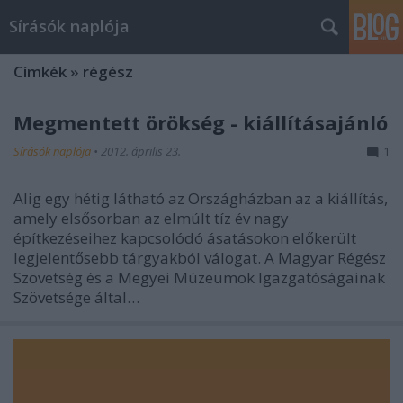
Sírásók naplója
Címkék
»
régész
Megmentett örökség - kiállításajánló
Sírásók naplója
•
2012. április 23.
1
Alig egy hétig látható az Országházban az a kiállítás,
amely elsősorban az elmúlt tíz év nagy
építkezéseihez kapcsolódó ásatásokon előkerült
legjelentősebb tárgyakból válogat. A Magyar Régész
Szövetség és a Megyei Múzeumok Igazgatóságainak
Szövetsége által…