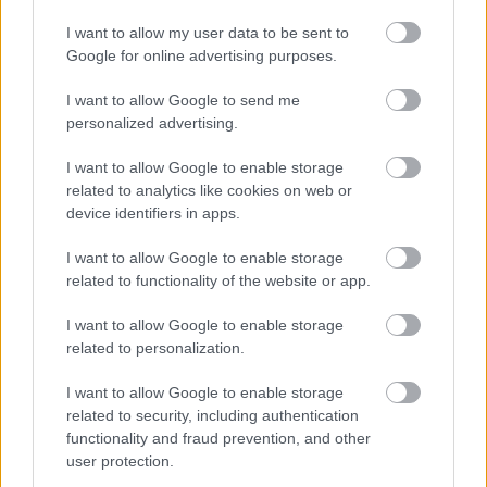
I want to allow my user data to be sent to
Végveszélyben a magyar régészeti
Google for online advertising purposes.
lelőhelyek
I want to allow Google to send me
Gyucha Attila - Lassányi Gábor
•
2011. szeptember 30.
171
personalized advertising.
I want to allow Google to enable storage
- Emberek, van egy jó, meg rossz hírem! – hirdeti ki a
related to analytics like cookies on web or
hajcsár az evezősöknek a gályán. - A jó hír az, hogy
device identifiers in apps.
holnap mindenki dupla fejadagot kap, a rossz az,
hogy a kapitány vízisíelni akar! Ez a régi vicc jut az
I want to allow Google to enable storage
ember eszébe, arról a parlamentnek benyújtott új…
related to functionality of the website or app.
I want to allow Google to enable storage
Ismét régészek a Kutatók éjszakáján
related to personalization.
Sírásók naplója
•
2011. szeptember 20.
5
I want to allow Google to enable storage
related to security, including authentication
Véres bronzkori csaták, kő- és csonteszközök titkai,
functionality and fraud prevention, and other
légi régészet, ékszerek a népvándorlás korból ­- ismét
user protection.
izgalmas eladásokkal várják az ELTE