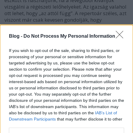
eszközt is használjunk, ha a levegőből kívánjuk
vizsgálni a régészeti lelőhelyeket. Az igazság valahol
ott lehet, hogy „az attól függ”. A repertoár széles, azt
viszont már csak kevesen gondolják, hogy
légirégészkedni…
Blog -
Do Not Process My Personal Information
Fémkeresőzésről az MTV1-en
If you wish to opt-out of the sale, sharing to third parties, or
Sírásók naplója
•
2012. január 12.
0
processing of your personal or sensitive information for
targeted advertising by us, please use the below opt-out
Most, hogy a videobeillesztés normálisan működik
section to confirm your selection. Please note that after your
olvasóink figyelmébe ajánlunk egy még októberi
opt-out request is processed you may continue seeing
adást a MTV1-ről a kincskeresésről és
interest-based ads based on personal information utilized by
fémkeresőzésről.
us or personal information disclosed to third parties prior to
your opt-out. You may separately opt-out of the further
disclosure of your personal information by third parties on the
Végveszélyben a magyar kincsek? -
IAB’s list of downstream participants. This information may
cikkajánló
also be disclosed by us to third parties on the
IAB’s List of
Downstream Participants
that may further disclose it to other
Sírásók naplója
•
2011. november 24.
3
third parties.