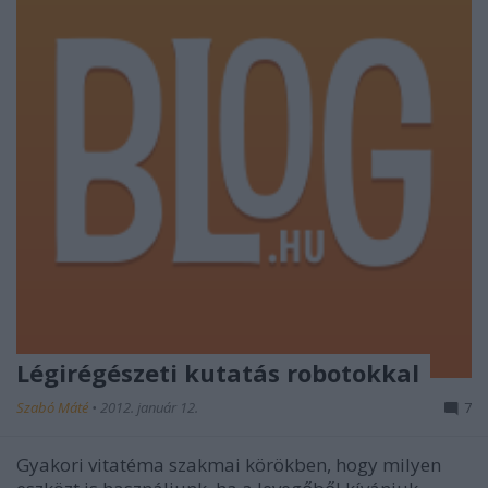
Légirégészeti kutatás robotokkal
Szabó Máté
•
2012. január 12.
7
Gyakori vitatéma szakmai körökben, hogy milyen