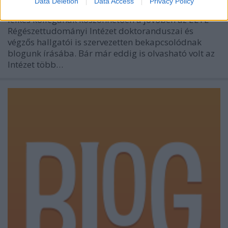
Data Deletion
Data Access
Privacy Policy
Nagy örömünkre szolgál, hogy úgy tűnik néhány
lelkes kollégának köszönhetően a jövőben az ELTE
Régészettudományi Intézet doktoranduszai és
végzős hallgatói is szervezetten bekapcsolódnak
blogunk írásába. Bár már eddig is olvasható volt az
Intézet több…