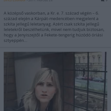
Diriczi Zsombor
•
2011. március 29.
9
A középső vaskorban, a Kr. e. 7. század végén – 6.
század elején a Kárpát-medencében megjelent a
szkíta jellegű leletanyag. Azért csak szkíta jellegű
leletekről beszélhetünk, mivel nem tudjuk biztosan,
hogy a Jenyiszejtől a Fekete-tengerig húzódó óriási
sztyeppén…