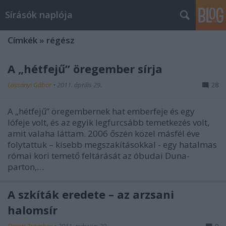
Sírásók naplója
Címkék
»
régész
A „hétfejű” öregember sírja
Lassányi Gábor
•
2011. április 29.
28
A „hétfejű” öregembernek hat emberfeje és egy
lófeje volt, és az egyik legfurcsább temetkezés volt,
amit valaha láttam. 2006 őszén közel másfél éve
folytattuk – kisebb megszakításokkal - egy hatalmas
római kori temető feltárását az óbudai Duna-
parton,…
A szkíták eredete – az arzsani
halomsír