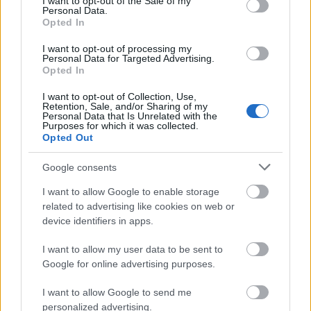
I want to opt-out of the Sale of my
Personal Data.
„Ölelkező párt temettek a templomban”, „A sólyi
Opted In
Rómeó és Júlia” ilyen és ehhez hasonló címekkel
jelentek meg a sajtóhírek 2009 januárjában, egy
I want to opt-out of processing my
Personal Data for Targeted Advertising.
különös kettős temetkezésről, amelyet a Veszprém
Opted In
megyei Sóly református templom feltárásakor
találtunk.…
I want to opt-out of Collection, Use,
Retention, Sale, and/or Sharing of my
Personal Data that Is Unrelated with the
Purposes for which it was collected.
Civil kezdeményezés, intézményi
Opted Out
összefogás - Megmentett
Google consents
honfoglalók Dabason
I want to allow Google to enable storage
Füredi Ágnes – Patay Róbert – Rácz Tibor Ákos
•
2011. február 14.
8
related to advertising like cookies on web or
device identifiers in apps.
Honfoglalás kori sírok és számos őskori emlék került
elő egy példa értékű, civilek által kezdeményezett
I want to allow my user data to be sent to
leletmentő feltárás során a Pest megyei Dabas
Google for online advertising purposes.
mellett múlt ősszel. A korábban a kutatás számára
I want to allow Google to send me
ismeretlen, veszélyeztetett lelőhelyet helyi lakosok
personalized advertising.
jelentették be, az…