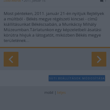
Liska András
•
2011. január 19.
1
Most pénteken, 2011. január 21-én nyitjuk Rejtélyek
a múltból - Békés megye régészeti kincsei - című
kiállításunkat Békéscsabán, a Munkácsy Mihály
Múzeumban.Tárlatunkon egy képzeletbeli ásatási
körútra hívjuk a látogatót, miközben Békés megye
területének…
SÜTI BEÁLLÍTÁSOK MÓDOSÍTÁSA
mobil
|
teljes