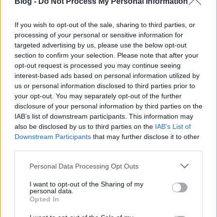
Blog -
Do Not Process My Personal Information
If you wish to opt-out of the sale, sharing to third parties, or
processing of your personal or sensitive information for
targeted advertising by us, please use the below opt-out
section to confirm your selection. Please note that after your
opt-out request is processed you may continue seeing
interest-based ads based on personal information utilized by
us or personal information disclosed to third parties prior to
your opt-out. You may separately opt-out of the further
Interjú a régészeti lelőhelyek és
disclosure of your personal information by third parties on the
leletek védelméről a Hír tv
IAB’s list of downstream participants. This information may
also be disclosed by us to third parties on the
IAB’s List of
Különkiadás című műsorában
Downstream Participants
that may further disclose it to other
third parties.
Sírásók naplója
•
2011. február 22.
2
Please note that this website/app uses one or more Google
Personal Data Processing Opt Outs
services and may gather and store information including but
not limited to your visit or usage behaviour. You may click to
I want to opt-out of the Sharing of my
A sólyi „Romeó és Júlia”
personal data.
grant or deny consent to Google and its third-party tags to
Opted In
Rácz Miklós - László Orsolya
•
2011. február 17.
24
use your data for below specified purposes in below Google
consent section.