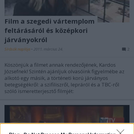
Film a szegedi vártemplom
feltárásáról és középkori
járványokról
Sírásók naplója
•
2011. március 24.
2
Köszönjük a filmet annak rendezőjének, Kardos
Józsefnek! Szintén ajánljuk olvasóink figyelmébe az
alkotó egy másik, a történeti korú járványos
betegségékről: a szifiliszről, lepráról és a TBC-ről
szóló ismeretterjesztő filmjét: