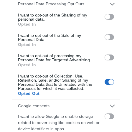
Please note that this website/app uses one or more Google
Pusztulásra ítélt lelőhelyek, "ugrásra kész"
Personal Data Processing Opt Outs
services and may gather and store information including but
buldózerek, megfélemlített kormánytisztviselők - az
not limited to your visit or usage behaviour. You may click to
I want to opt-out of the Sharing of my
fn24.hu újságírója, Varajasi Viktor két részes
personal data.
grant or deny consent to Google and its third-party tags to
interjúban beszélgetett blogunk szerkesztőjével az új
Opted In
use your data for below specified purposes in below Google
régészeti törvényről. Az most megjelent cikket a
consent section.
I want to opt-out of the Sale of my
tervek szerint…
Personal Data.
Opted In
„Nem múlt el nyomtalanul” -
I want to opt-out of processing my
Personal Data for Targeted Advertising.
Honfoglalás kori leletek Pest
Opted In
megyéből
I want to opt-out of Collection, Use,
Retention, Sale, and/or Sharing of my
Sírásók naplója
•
2011. október 10.
7
Personal Data that Is Unrelated with the
Purposes for which it was collected.
Opted Out
Mint korábban mi is hírt adtunk róla, Pest megye
honfoglalás kori gyűjteménye az utóbbi egy évben
Google consents
csodás leletekkel gazdagodott, beruházásoktól és
gazdasági tőkétől függetlenül – elkötelezett civil
I want to allow Google to enable storage
örökségvédőknek köszönhetően. A Pest Megyei
related to advertising like cookies on web or
Múzeumok Igazgatósága…
device identifiers in apps.