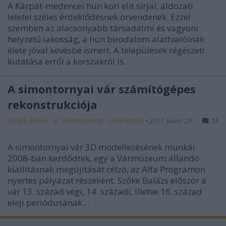
A Kárpát-medencei hun kori elit sírjai, áldozati
leletei széles érdeklődésnek örvendenek. Ezzel
szemben az alacsonyabb társadalmi és vagyoni
helyzetű lakosság, a hun birodalom alattvalóinak
élete jóval kevésbé ismert. A települések régészeti
kutatása erről a korszakról is…
A simontornyai vár számítógépes
rekonstrukciója
Balogh András - K. Németh András- Szőke Balázs
•
2011. június 29.
13
A simontornyai vár 3D modellezésének munkái
2008-ban kezdődtek, egy a Vármúzeum állandó
kiállításnak megújítását célzó, az Alfa Programon
nyertes pályázat részeként. Szőke Balázs először a
vár 13. század végi, 14. századi, illetve 16. század
eleji periódusának…