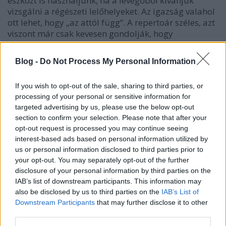
eszközt is használjunk, ha a levegőből kívánjuk
vizsgálni a régészeti lelőhelyeket. Az igazság valahol
ott lehet, hogy „az attól függ”. A repertoár széles, azt
viszont már csak kevesen gondolják, hogy
légirégészkedni…
Blog -
Do Not Process My Personal Information
Fémkeresőzésről az MTV1-en
If you wish to opt-out of the sale, sharing to third parties, or
Sírásók naplója
•
2012. január 12.
0
processing of your personal or sensitive information for
targeted advertising by us, please use the below opt-out
Most, hogy a videobeillesztés normálisan működik
section to confirm your selection. Please note that after your
olvasóink figyelmébe ajánlunk egy még októberi
opt-out request is processed you may continue seeing
adást a MTV1-ről a kincskeresésről és
interest-based ads based on personal information utilized by
fémkeresőzésről.
us or personal information disclosed to third parties prior to
your opt-out. You may separately opt-out of the further
disclosure of your personal information by third parties on the
Végveszélyben a magyar kincsek? -
IAB’s list of downstream participants. This information may
cikkajánló
also be disclosed by us to third parties on the
IAB’s List of
Downstream Participants
that may further disclose it to other
Sírásók naplója
•
2011. november 24.
3
third parties.