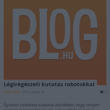
Légirégészeti kutatás robotokkal
Szabó Máté
•
2012. január 12.
7
Gyakori vitatéma szakmai körökben, hogy milyen