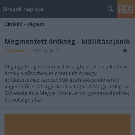
Sírásók naplója
Címkék
»
régész
Megmentett örökség - kiállításajánló
Sírásók naplója
•
2012. április 23.
1
Alig egy hétig látható az Országházban az a kiállítás,
amely elsősorban az elmúlt tíz év nagy
építkezéseihez kapcsolódó ásatásokon előkerült
legjelentősebb tárgyakból válogat. A Magyar Régész
Szövetség és a Megyei Múzeumok Igazgatóságainak
Szövetsége által…