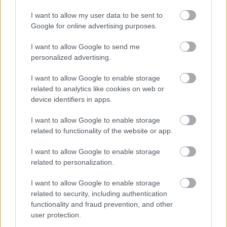
I want to allow my user data to be sent to
Végveszélyben a magyar régészeti
Google for online advertising purposes.
lelőhelyek
I want to allow Google to send me
Gyucha Attila - Lassányi Gábor
•
2011. szeptember 30.
171
personalized advertising.
I want to allow Google to enable storage
- Emberek, van egy jó, meg rossz hírem! – hirdeti ki a
related to analytics like cookies on web or
hajcsár az evezősöknek a gályán. - A jó hír az, hogy
device identifiers in apps.
holnap mindenki dupla fejadagot kap, a rossz az,
hogy a kapitány vízisíelni akar! Ez a régi vicc jut az
I want to allow Google to enable storage
ember eszébe, arról a parlamentnek benyújtott új…
related to functionality of the website or app.
I want to allow Google to enable storage
Ismét régészek a Kutatók éjszakáján
related to personalization.
Sírásók naplója
•
2011. szeptember 20.
5
I want to allow Google to enable storage
related to security, including authentication
Véres bronzkori csaták, kő- és csonteszközök titkai,
functionality and fraud prevention, and other
légi régészet, ékszerek a népvándorlás korból ­- ismét
user protection.
izgalmas eladásokkal várják az ELTE