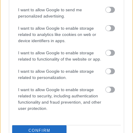
című műsorában
Sírásók naplója
•
2011. június 13.
0
I want to allow Google to send me
personalized advertising.
Interjú a pest megyei tarsolylemezes sírról Füredi
I want to allow Google to enable storage
Ágnessel és Rácz Tiborral.
related to analytics like cookies on web or
device identifiers in apps.
Két ujjnyi történelem
I want to allow Google to enable storage
related to functionality of the website or app.
Lassányi Gábor
•
2011. június 07.
11
I want to allow Google to enable storage
Tavaly tavasszal egy apró, feliratos bronztöredék
related to personalization.
fotójára lettem figyelmes egy fémkeresős fórumon.
Megtalálója a fórumozók segítségét kérte a tárgy
I want to allow Google to enable storage
related to security, including authentication
azonosításában, mivel nem ismerte annak korát és
functionality and fraud prevention, and other
funkcióját. Mind a betűk formája, mint a
user protection.
felirattöredék tartalma alapján…
A „hétfejű” öregember sírja
CONFIRM