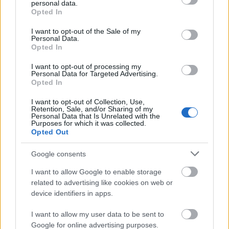
vár 13. század végi, 14. századi, illetve 16. század
personal data.
grant or deny consent to Google and its third-party tags to
Opted In
eleji periódusának…
use your data for below specified purposes in below Google
consent section.
I want to opt-out of the Sale of my
Personal Data.
Opted In
I want to opt-out of processing my
Personal Data for Targeted Advertising.
Opted In
I want to opt-out of Collection, Use,
Retention, Sale, and/or Sharing of my
Personal Data that Is Unrelated with the
Purposes for which it was collected.
Opted Out
Google consents
I want to allow Google to enable storage
related to advertising like cookies on web or
device identifiers in apps.
Interjú a pest megyei honfoglalás
kori sírokról a Hír tv Különkiadás
I want to allow my user data to be sent to
Google for online advertising purposes.