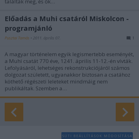
találták meg, és ők…
Előadás a Muhi csatáról Miskolcon -
programjánló
Pusztai Tamás
•
2011. április 07.
1
A magyar történelem egyik legismertebb eseményét,
a Muhi csatát 770 éve, 1241. április 11-12.-én vívták.
Lefolyásáról, lehetséges rekonstrukciójáról számos
dolgozat született, ugyanakkor biztosan a csatához
köthető régészeti leleteket mindmáig nem
publikáltak. Szemben a…
SÜTI BEÁLLÍTÁSOK MÓDOSÍTÁSA