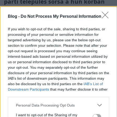
parti település sorsa a hun korban
Masek Zsófia
•
2011. július 16.
16
Blog -
Do Not Process My Personal Information
A Kárpát-medencei hun kori elit sírjai, áldozati
leletei széles érdeklődésnek örvendenek. Ezzel
If you wish to opt-out of the sale, sharing to third parties, or
szemben az alacsonyabb társadalmi és vagyoni
processing of your personal or sensitive information for
helyzetű lakosság, a hun birodalom alattvalóinak
targeted advertising by us, please use the below opt-out
élete jóval kevésbé ismert. A települések régészeti
section to confirm your selection. Please note that after your
opt-out request is processed you may continue seeing
kutatása erről a korszakról is…
interest-based ads based on personal information utilized by
us or personal information disclosed to third parties prior to
A simontornyai vár számítógépes
your opt-out. You may separately opt-out of the further
rekonstrukciója
disclosure of your personal information by third parties on the
IAB’s list of downstream participants. This information may
Balogh András - K. Németh András- Szőke Balázs
•
2011. június 29.
13
also be disclosed by us to third parties on the
IAB’s List of
Downstream Participants
that may further disclose it to other
third parties.
A simontornyai vár 3D modellezésének munkái
2008-ban kezdődtek, egy a Vármúzeum állandó
Please note that this website/app uses one or more Google
Personal Data Processing Opt Outs
kiállításnak megújítását célzó, az Alfa Programon
services and may gather and store information including but
nyertes pályázat részeként. Szőke Balázs először a
not limited to your visit or usage behaviour. You may click to
I want to opt-out of the Sharing of my