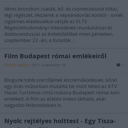
Véres bronzkori csaták, kő- és csonteszközök titkai,
légi régészet, ékszerek a népvándorlás korból ­- ismét
izgalmas eladásokkal várják az ELTE
Régészettudományi Intézetének munkatársai és
doktoranduszai az érdeklődőket most pénteken,
szeptember 23.-án, a Kutatók…
Film Budapest római emlékeiről
Sírásók naplója
•
2011. szeptember 16.
1
Blogunk több szerzőjének közreműködésvel, közel
egy órás műsorban mutatta be múlt héten az ATV
Hazai Turizmus című műsora Budapest római kori
emlékeit. A film az alábbi linken látható, akár
nagyobb felbontásban is.
Nyolc rejtélyes holttest - Egy Tisza-