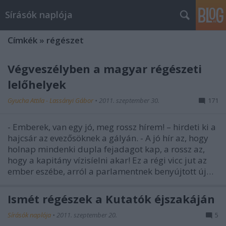
Sírásók naplója
Címkék
»
régészet
Végveszélyben a magyar régészeti
lelőhelyek
Gyucha Attila - Lassányi Gábor
•
2011. szeptember 30.
171
- Emberek, van egy jó, meg rossz hírem! – hirdeti ki a
hajcsár az evezősöknek a gályán. - A jó hír az, hogy
holnap mindenki dupla fejadagot kap, a rossz az,
hogy a kapitány vízisíelni akar! Ez a régi vicc jut az
ember eszébe, arról a parlamentnek benyújtott új…
Ismét régészek a Kutatók éjszakáján
Sírásók naplója
•
2011. szeptember 20.
5