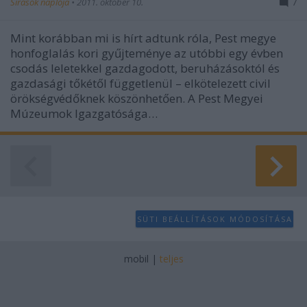
Sírásók naplója
•
2011. október 10.
7
Mint korábban mi is hírt adtunk róla, Pest megye
honfoglalás kori gyűjteménye az utóbbi egy évben
csodás leletekkel gazdagodott, beruházásoktól és
gazdasági tőkétől függetlenül – elkötelezett civil
örökségvédőknek köszönhetően. A Pest Megyei
Múzeumok Igazgatósága…
SÜTI BEÁLLÍTÁSOK MÓDOSÍTÁSA
mobil
|
teljes