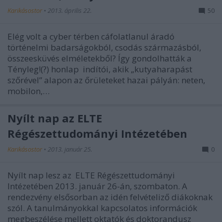
Karikásostor
•
2013. április 22.
50
Elég volt a cyber térben cáfolatlanul áradó
történelmi badarságokból, csodás származásból,
összeesküvés elméletekből? Így gondolhatták a
Tényleg!(?) honlap indítói, akik „kutyaharapást
szőrével” alapon az őrületeket hazai pályán: neten,
mobilon,…
Nyílt nap az ELTE
Régészettudományi Intézetében
Karikásostor
•
2013. január 25.
0
Nyílt nap lesz az ELTE Régészettudományi
Intézetében 2013. január 26-án, szombaton. A
rendezvény elsősorban az idén felvételiző diákoknak
szól. A tanulmányokkal kapcsolatos információk
megbeszélése mellett oktatók és doktorandusz