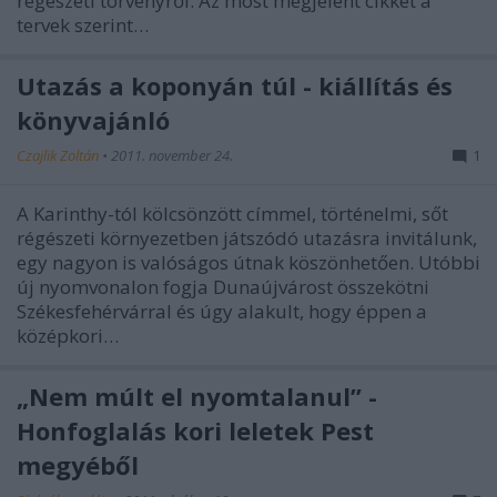
régészeti törvényről. Az most megjelent cikket a
tervek szerint…
Utazás a koponyán túl - kiállítás és
könyvajánló
Czajlik Zoltán
•
2011. november 24.
1
A Karinthy-tól kölcsönzött címmel, történelmi, sőt
régészeti környezetben játszódó utazásra invitálunk,
egy nagyon is valóságos útnak köszönhetően. Utóbbi
új nyomvonalon fogja Dunaújvárost összekötni
Székesfehérvárral és úgy alakult, hogy éppen a
középkori…
„Nem múlt el nyomtalanul” -
Honfoglalás kori leletek Pest
megyéből