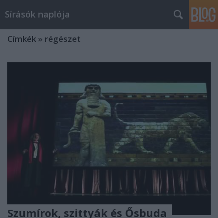
Sírásók naplója
Címkék
»
régészet
Szumírok, szittyák és Ősbuda