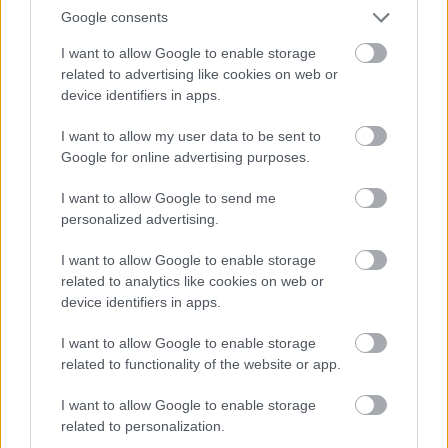
Régészeti lelőhelyek elfedése?
Google consents
Stibrányi Máté
•
2012. április 10.
21
I want to allow Google to enable storage
related to advertising like cookies on web or
device identifiers in apps.
Az Országgyűlés által 2011. november 15-én
elfogadott törvénymódosítással új fogalom, az
I want to allow my user data to be sent to
elfedés került be a kulturális örökség védelméről
Google for online advertising purposes.
szóló törvénybe. A törvényalkotók minden bizonnyal
arra gondoltak, hogy a költséges és időigényes
I want to allow Google to send me
feltárások helyett,…
personalized advertising.
I want to allow Google to enable storage
related to analytics like cookies on web or
device identifiers in apps.
I want to allow Google to enable storage
related to functionality of the website or app.
I want to allow Google to enable storage
related to personalization.