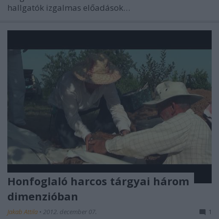
hallgatók izgalmas előadások…
Honfoglaló harcos tárgyai három
dimenzióban
Jakab Attila
•
2012. december 07.
1