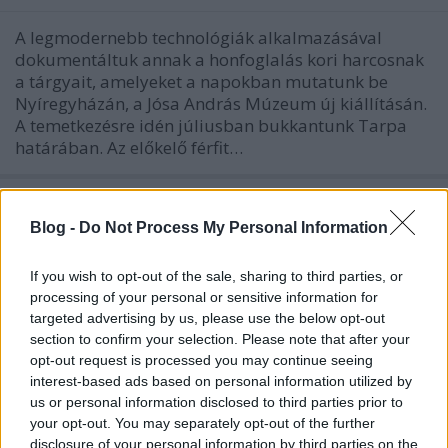
A legmodernebb technológiák alkalmazásával
dokumentáltuk annak a honfoglalás kori harcosnak
a tárgyait, amelyeket a napokban mutatunk be
Nyíregyházán, a Jósa András Múzeum új kiállításán.
A temetkezésre idén júliusban bukkantunk Tarpa
határában. Az előkelő férfit…
Két írás a Kulturális Örökségvédelmi
Hivatal megszüntetéséről
Blog -
Do Not Process My Personal Information
cikkajánló
If you wish to opt-out of the sale, sharing to third parties, or
Sírásók naplója
•
2012. szeptember 25.
7
processing of your personal or sensitive information for
targeted advertising by us, please use the below opt-out
section to confirm your selection. Please note that after your
Szeptember első napjaiban a kormányzat úgy
opt-out request is processed you may continue seeing
döntött, hogy megszünteti a Kulturális
interest-based ads based on personal information utilized by
Örökségvédelmi Hivatalt. Bár L. Simon László,
us or personal information disclosed to third parties prior to
kultúráért felelős államtitkár múlt héten a
your opt-out. You may separately opt-out of the further
Parlamentben úgy fogalmazott, hogy: "Soha senki
disclosure of your personal information by third parties on the