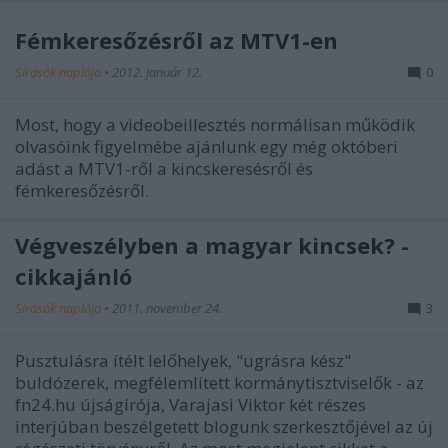
Fémkeresőzésről az MTV1-en
Sírásók naplója
•
2012. január 12.
0
Most, hogy a videobeillesztés normálisan működik
olvasóink figyelmébe ajánlunk egy még októberi
adást a MTV1-ről a kincskeresésről és
fémkeresőzésről.
Végveszélyben a magyar kincsek? -
cikkajánló
Sírásók naplója
•
2011. november 24.
3
Pusztulásra ítélt lelőhelyek, "ugrásra kész"
buldózerek, megfélemlített kormánytisztviselők - az
fn24.hu újságírója, Varajasi Viktor két részes
interjúban beszélgetett blogunk szerkesztőjével az új