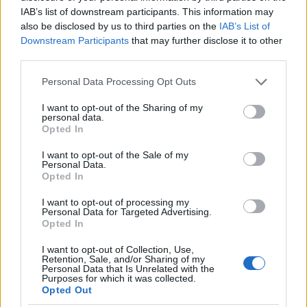
nem mondta azt, hogy meg fogjuk szüntetni a…
IAB’s list of downstream participants. This information may
also be disclosed by us to third parties on the
IAB’s List of
Downstream Participants
that may further disclose it to other
third parties.
Please note that this website/app uses one or more Google
Personal Data Processing Opt Outs
services and may gather and store information including but
not limited to your visit or usage behaviour. You may click to
I want to opt-out of the Sharing of my
personal data.
grant or deny consent to Google and its third-party tags to
Opted In
use your data for below specified purposes in below Google
consent section.
I want to opt-out of the Sale of my
Personal Data.
Opted In
I want to opt-out of processing my
Personal Data for Targeted Advertising.
Opted In
I want to opt-out of Collection, Use,
Retention, Sale, and/or Sharing of my
Personal Data that Is Unrelated with the
Purposes for which it was collected.
Opted Out