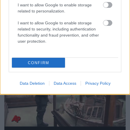
Nagy örömünkre szolgál, hogy úgy tűnik néhány
I want to allow Google to enable storage
lelkes kollégának köszönhetően a jövőben az ELTE
related to personalization.
Régészettudományi Intézet doktoranduszai és
végzős hallgatói is szervezetten bekapcsolódnak
I want to allow Google to enable storage
blogunk írásába. Bár már eddig is olvasható volt az
related to security, including authentication
Intézet több…
functionality and fraud prevention, and other
user protection.
CONFIRM
Data Deletion
Data Access
Privacy Policy