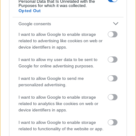
Personal Data that Is Unrelated with the
Purposes for which it was collected.
Opted Out
Egy rejtélyes késő bronzkori
„tömegsír” a Nagykunságban
Google consents
Király Ágnes
•
2011. február 03.
17
I want to allow Google to enable storage
related to advertising like cookies on web or
device identifiers in apps.
Rendkívül különös leletegyüttes látott napvilágot
2009. májusában az ELTE Régészettudományi
I want to allow my user data to be sent to
Intézetének nagykunsági megelőző feltárásán. A mai
Google for online advertising purposes.
Pusztataskony falutól nyugatra fekvő, a késő
bronzkor ún. pre-Gáva (Kr. e. 1300–1100 körüli)
I want to allow Google to send me
időszakára keltezhető…
personalized advertising.
I want to allow Google to enable storage
Új szerzők a Sírásók naplóján -
related to analytics like cookies on web or
device identifiers in apps.
szolgálati közlemény
Sírásók naplója
•
2011. február 03.
0
I want to allow Google to enable storage
related to functionality of the website or app.