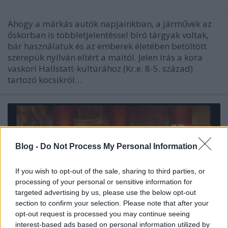
Ahogy a márkás autók napjainkban, a járművek az
őskorban is többletjelentéssel bíró tárgyak voltak,
bár használatuk és az emberek életében betöltött
szerepük nyilván eltért a maitól. Jelen írás a kora
vaskori Hallstatt-kultúrához (Kr.e. 8-5. század)
tartozó kocsikról…
Blog -
Do Not Process My Personal Information
If you wish to opt-out of the sale, sharing to third parties, or
processing of your personal or sensitive information for
targeted advertising by us, please use the below opt-out
section to confirm your selection. Please note that after your
opt-out request is processed you may continue seeing
interest-based ads based on personal information utilized by