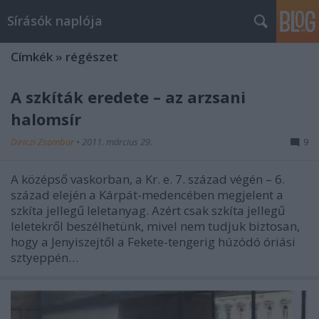
Sírásók naplója
Címkék
»
régészet
A szkíták eredete – az arzsani
halomsír
Diriczi Zsombor
•
2011. március 29.
9
A középső vaskorban, a Kr. e. 7. század végén – 6.
század elején a Kárpát-medencében megjelent a
szkíta jellegű leletanyag. Azért csak szkíta jellegű
leletekről beszélhetünk, mivel nem tudjuk biztosan,
hogy a Jenyiszejtől a Fekete-tengerig húzódó óriási
sztyeppén…