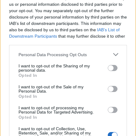
us or personal information disclosed to third parties prior to
your opt-out. You may separately opt-out of the further
disclosure of your personal information by third parties on the
Interjú a régészeti lelőhelyek és
IAB’s list of downstream participants. This information may
leletek védelméről a Hír tv
also be disclosed by us to third parties on the
IAB’s List of
Különkiadás című műsorában
Downstream Participants
that may further disclose it to other
third parties.
Sírásók naplója
•
2011. február 22.
2
Please note that this website/app uses one or more Google
Personal Data Processing Opt Outs
services and may gather and store information including but
not limited to your visit or usage behaviour. You may click to
I want to opt-out of the Sharing of my
personal data.
A sólyi „Romeó és Júlia”
grant or deny consent to Google and its third-party tags to
Opted In
use your data for below specified purposes in below Google
Rácz Miklós - László Orsolya
•
2011. február 17.
24
consent section.
I want to opt-out of the Sale of my
Personal Data.
Opted In
„Ölelkező párt temettek a templomban”, „A sólyi
Rómeó és Júlia” ilyen és ehhez hasonló címekkel
I want to opt-out of processing my
jelentek meg a sajtóhírek 2009 januárjában, egy
Personal Data for Targeted Advertising.
Opted In
különös kettős temetkezésről, amelyet a Veszprém
megyei Sóly református templom feltárásakor
I want to opt-out of Collection, Use,
találtunk.…
Retention, Sale, and/or Sharing of my