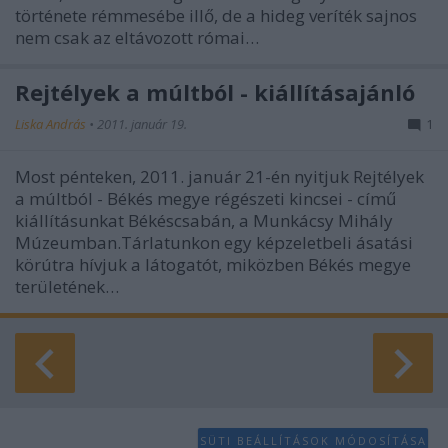
története rémmesébe illő, de a hideg veríték sajnos
nem csak az eltávozott római…
Rejtélyek a múltból - kiállításajánló
Liska András
•
2011. január 19.
1
Most pénteken, 2011. január 21-én nyitjuk Rejtélyek
a múltból - Békés megye régészeti kincsei - című
kiállításunkat Békéscsabán, a Munkácsy Mihály
Múzeumban.Tárlatunkon egy képzeletbeli ásatási
körútra hívjuk a látogatót, miközben Békés megye
területének…
SÜTI BEÁLLÍTÁSOK MÓDOSÍTÁSA