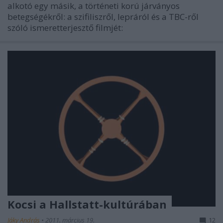
alkotó egy másik, a történeti korú járványos
betegségékről: a szifiliszről, lepráról és a TBC-ről
szóló ismeretterjesztő filmjét:
Kocsi a Hallstatt-kultúrában
Jáky András
•
2011. március 19.
12