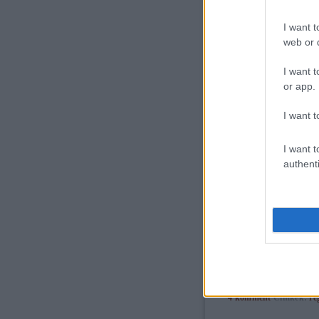
tovább »
I want t
web or d
11
komment
Címkék:
b
I want t
or app.
I want t
I want t
Hogyan bontsunk 
authenti
"Ha azt akarod, hog
füstölgő pisztollyal 
sírbontással. Kevés megny
tovább »
4
komment
Címkék:
ré