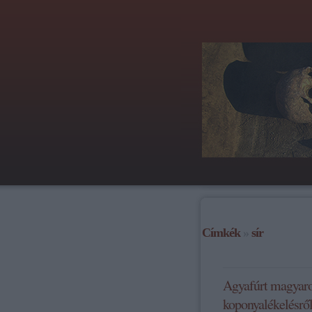
Címkék
»
sír
Agyafúrt magyarok
koponyalékelésrő