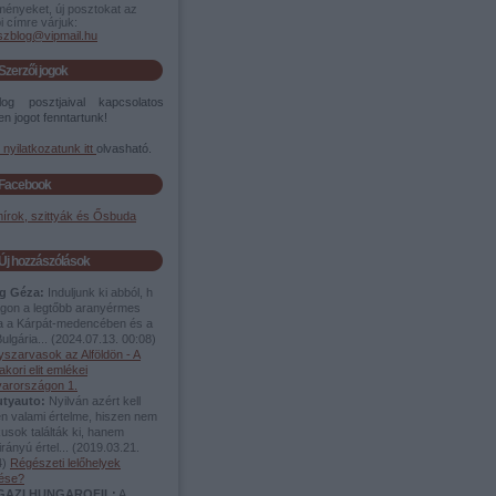
ményeket, új posztokat az
i címre várjuk:
szblog@vipmail.hu
Szerzői jogok
og posztjaival kapcsolatos
n jogot fenntartunk!
i nyilatkozatunk itt
olvasható.
Facebook
írok, szittyák és Ősbuda
Új hozzászólások
g Géza:
Induljunk ki abból, h
lágon a legtőbb aranyérmes
ea a Kárpát-medencében és a
ulgária...
(
2024.07.13. 00:08
)
yszarvasok az Alföldön - A
akori elit emlékei
arországon 1.
utyauto:
Nyilván azért kell
en valami értelme, hiszen nem
usok találták ki, hanem
rányú értel...
(
2019.03.21.
4
)
Régészeti lelőhelyek
dése?
IGAZI HUNGAROFIL:
A