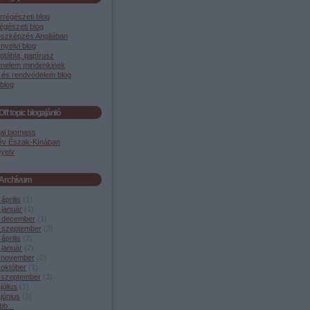
rrégészeti blog
égészeti blog
szképzés Angliában
 nyelvi blog
gtábla, papírusz
énelem mindenkinek
 és rendvédelem blog
blog
Off topic blogajánló
cal biomass
év Észak-Kínában
yelv
Archívum
április
(
1
)
 január
(
1
)
 december
(
1
)
 szeptember
(
3
)
április
(
2
)
 január
(
2
)
 november
(
2
)
 október
(
1
)
 szeptember
(
3
)
július
(
1
)
június
(
3
)
bb
...