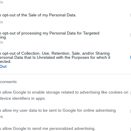
s
In
Ny
Ti
h
o opt-out of the Sale of my Personal Data.
M
In
Tetszik
0
to opt-out of processing my Personal Data for Targeted
ing.
afrik
(
16
)
In
(
4
)
á
gészet
egyiptom
szudán
sír
régész
hulla
núbia
(
1
)
b
bron
o opt-out of Collection, Use, Retention, Sale, and/or Sharing
buda
ersonal Data that Is Unrelated with the Purposes for which it
(
9
)
d
lected.
egyi
építé
Out
fémk
2008.03.07. 09:27
HAVAS ZOLTÁN
fran
geoló
görö
ben - rejtély a Csúcshegyen
consents
hads
(
1
)
h
hulla
o allow Google to enable storage related to advertising like cookies on
(
2
)
i
Egyik legkedvesebb ásatási élményem a Harsánylejtőn végzett feltárás
kecs
evice identifiers in apps.
2006-os szezonjához kötődik. Itt arra nyílt lehetőségünk, hogy decemberi
(
13
)
hidegben, éjszakai sötétben bonthassunk ki egy igen különleges római sírt.
(
23
)
kisk
1996-tól több ásatási szezont felölelő,…
o allow my user data to be sent to Google for online advertising
kolos
kopo
s.
kősz
közé
kultu
to allow Google to send me personalized advertising.
(
5
)
l