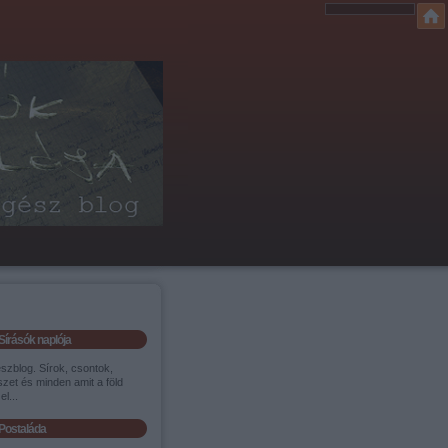
Sírásók naplója
szblog. Sírok, csontok,
zet és minden amit a föld
el...
Postaláda