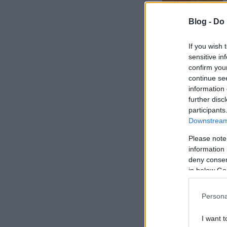
Blog -
Do 
If you wish 
sensitive in
tovább »
confirm you
continue se
information 
further disc
63
komment
Címkék:
a
participants
koponyalékelés
Downstream 
Please note
information 
deny consent
in below Go
Özönvíz előtt
Persona
I want t