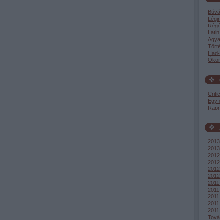
Búvá
Légir
Régé
Latin
Agya
Tört
Had-
Ókor
Criti
Egy 
Rapn
2013 
2013
2012
2012
2012 
2012
2011
2011
2011
2011 
2011 
Tová