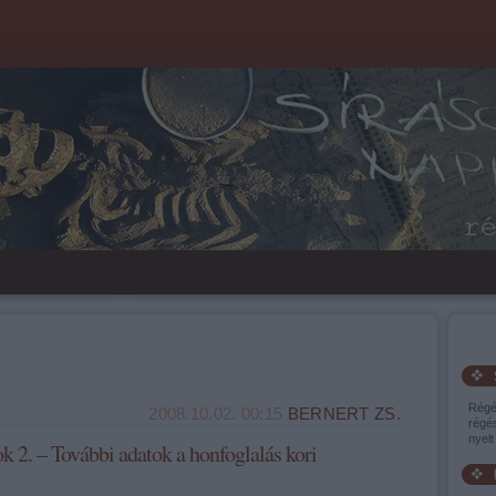
Régé
2008.10.02. 00:15
BERNERT ZS.
régés
nyelt 
 2. – További adatok a honfoglalás kori
l