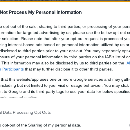
régé
europomongoloidok különböző típusai egyaránt előfordultak közöttük, ezért
hogy 
honfoglaló típusról nem szerencsés beszélnünk. Antropológiai
Not Process My Personal Information
kuva
szempontból…
honfo
ősi m
FILT
to opt-out of the sale, sharing to third parties, or processing of your per
ezt a
formation for targeted advertising by us, please use the below opt-out s
vann
(
2018
r selection. Please note that after your opt-out request is processed y
szit
eing interest-based ads based on personal information utilized by us or
FILT
Tetszik
0
assz
disclosed to third parties prior to your opt-out. You may separately opt-
valo 
losure of your personal information by third parties on the IAB’s list of
fogj
ntropológia
sír
hulla
népvándorláskor
honfoglalás kor
16:2
. This information may also be disclosed by us to third parties on the
IA
arzs
Participants
that may further disclose it to other third parties.
 that this website/app uses one or more Google services and may gath
including but not limited to your visit or usage behaviour. You may click 
2008.07.18. 08:52
LASSÁNYI GÁBOR
 to Google and its third-party tags to use your data for below specifi
ogle consent section.
Az első érintetlen núbiai sírunk keményen megdolgoztatott. Apró szétdúlt
l Data Processing Opt Outs
H
kőkupacok egy kopár sziklacsúcs tetején, no meg számtalan széttört edény
Ős
cserepei mindenfelé, ennyi látszott először a 4000 éves sírokból. Ez a
A 
o opt-out of the Sharing of my personal data.
magaslat vált szinte otthonunkká egy héten át.…
Ma