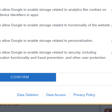
(
5
)
m
mitol
(
3
)
m
o allow Google to enable storage related to analytics like cookies on
nekr
Tetszik
0
neoli
evice identifiers in apps.
núbi
nyír
örök
udapest
történelem
tudomány
régészet
hun
sír
római
régész
hulla
o allow Google to enable storage related to functionality of the website
oszt
pilis
(
prog
régé
(
2
)
r
sáro
o allow Google to enable storage related to personalization.
(
30
)
2008.02.24. 13:22
KARIKÁSOSTOR
száz
szék
o allow Google to enable storage related to security, including
szen
hullát?
(
1
)
s
cation functionality and fraud prevention, and other user protection.
szol
szud
(
9
)
t
y valami rendesen meg legyen csinálva - magad csinálod!"– morogja hősünk
kor
(
a kezében a hulla fölött valami remek filmben. Valahogy így vagyok én is a
(
22
)
ugtatóbb, meditatívabb és egyben izgalmasabb…
vend
régé
CONFIRM
(
1
)
C
Tetszik
0
Régé
Data Deletion
Data Access
Privacy Policy
Ásat
Magy
gészet
sír
hulla