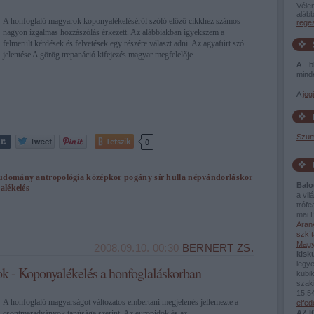
Véle
alább
A honfoglaló magyarok koponyalékeléséről szóló előző cikkhez számos
rege
nagyon izgalmas hozzászólás érkezett. Az alábbiakban igyekszem a
felmerült kérdések és felvetések egy részére választ adni. Az agyafúrt szó
jelentése A görög trepanáció kifejezés magyar megfelelője…
A bl
minde
A
jog
Szum
Tetszik
0
udomány
antropológia
középkor
pogány
sír
hulla
népvándorláskor
Balo
alékelés
a vi
tróf
mai B
Aran
szkít
Magy
2008.09.10. 00:30
BERNERT ZS.
kisk
legy
k - Koponyalékelés a honfoglaláskorban
kubik
szaki
15:5
A honfoglaló magyarságot változatos embertani megjelenés jellemezte a
elfe
csontmaradványok tanúsága szerint. Az europidok és az
AZ 