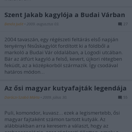
Szent Jakab kagylója a Budai Várban
Benda Judit
•
2009. augusztus 03.
27
2004 tavaszán, egy régészeti feltárás első napján
tenyérnyi fésűskagylót fordított ki a földből a
markoló a Budai Vár oldalában, a Logodi utcában.
Bár az átfúrt kagyló a felső, kevert, újkori rétegben
feküdt, az a középkorból származik. Így csodával
határos módon…
Az ősi magyar kutyafajták legendája
Daróczi-Szabó Márta
•
2009. július 30.
55
Puli, komondor, kuvasz… ezek a legismertebb, ősi
magyar fajtaként számon tartott kutyák. Az
alábbiakban arra keresem a választ, hogy az