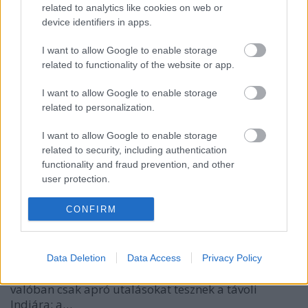
related to analytics like cookies on web or
Karikásostor
•
2009. augusztus 22.
12
device identifiers in apps.
I want to allow Google to enable storage
Két elképesztően ritka római kori aranypénzt
related to functionality of the website or app.
vásárolt meg a közelmúltban a British Museum és a
közép-angliai Derby Museum. Carausius
I want to allow Google to enable storage
ellencsászár (Kr. u. 286 - 293) két aranypénze két
related to personalization.
évvel ezelött került elő Nottinghamshire és
Derbyshire környékén, ellentmondásos…
I want to allow Google to enable storage
related to security, including authentication
functionality and fraud prevention, and other
Rómából Indiába 1.
user protection.
Székely Melinda
•
2009. augusztus 05.
50
CONFIRM
Amikor évekkel ezelőtt az ókori Róma és India közötti
kereskedelem témájával kezdtem foglalkozni, volt,
aki ironikusan megjegyezte, hogy ez „jó” téma, mivel
Data Deletion
Data Access
Privacy Policy
ilyen nyilvánvalóan nem létezett. Az ókori szerzők
valóban csak apró utalásokat tesznek a távoli
Indiára: a…