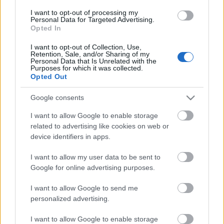
bödönhajó temetőjének kutatását. A Magyar
I want to opt-out of processing my
Régészeti és Művészettörténeti Társulat
Personal Data for Targeted Advertising.
Opted In
Búvárrégészeti Szakosztályának csapata az
Argonauta Program keretében két hetet töltött
I want to opt-out of Collection, Use,
Drávatamásiban, ahol folytattuk a 2006 óta
Retention, Sale, and/or Sharing of my
Personal Data that Is Unrelated with the
kutatott…
Purposes for which it was collected.
Opted Out
Kelta aranyérmek a Pozsonyi Várban
Google consents
Torbágyi Melinda
•
2009. szeptember 02.
15
I want to allow Google to enable storage
related to advertising like cookies on web or
Több mint tucatnyi ókori arany és ezüst érem került
device identifiers in apps.
elő idén augusztuban a Pozsonyi Várban folyó
régészeti feltárások során. A leletekről számos színes
I want to allow my user data to be sent to
riport jelent meg a szlovák hírportálokon, azonban
Google for online advertising purposes.
azokat átvevő magyar oldalak mint "rómaiak
aranyáról" írtak…
I want to allow Google to send me
personalized advertising.
I want to allow Google to enable storage
Egy trónbitorló aranyai