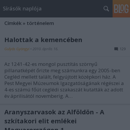
Sírásók naplója
Címkék
»
történelem
Halottak a kemencében
Gulyás Gyöngyi
•
2010. április 16.
129
Az 1241-42-es mongol pusztítás szörnyű
pillanatképét őrizte meg számunkra egy 2005-ben
Cegléd mellett talált, felgyújtott középkori ház. A
Pest Megyei Múzeumok Igazgatóságának régészei a
4-es számú főút ceglédi szakaszát kutatták az adott
év áprilisától novemberig. A…
Aranyszarvasok az Alföldön - A
szkítakori elit emlékei
Magyarországon 1.